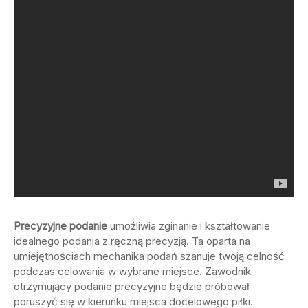
Precyzyjne podanie
umożliwia zginanie i kształtowanie
idealnego podania z ręczną precyzją. Ta oparta na
umiejętnościach mechanika podań szanuje twoją celność
podczas celowania w wybrane miejsce. Zawodnik
otrzymujący podanie precyzyjne będzie próbował
poruszyć się w kierunku miejsca docelowego piłki.