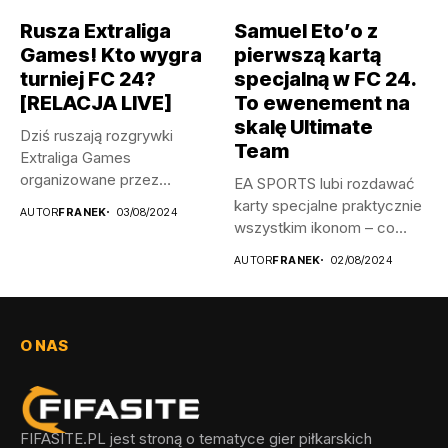
Rusza Extraliga
Samuel Eto’o z
Games! Kto wygra
pierwszą kartą
turniej FC 24?
specjalną w FC 24.
[RELACJA LIVE]
To ewenement na
skalę Ultimate
Dziś ruszają rozgrywki
Team
Extraliga Games
organizowane przez
EA SPORTS lubi rozdawać
Legendary Event w Ełku!
karty specjalne praktycznie
AUTOR
FRANEK
03/08/2024
Impreza,...
wszystkim ikonom – co
prawda...
AUTOR
FRANEK
02/08/2024
O NAS
FIFASITE.PL jest stroną o tematyce gier piłkarskich