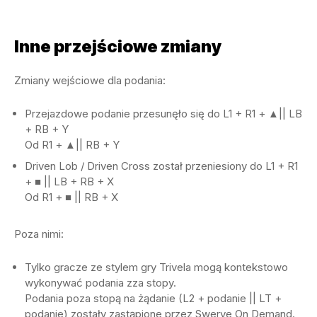
Inne przejściowe zmiany
Zmiany wejściowe dla podania:
Przejazdowe podanie przesunęło się do L1 + R1 + ▲|| LB
+ RB + Y
Od R1 + ▲|| RB + Y
Driven Lob / Driven Cross został przeniesiony do L1 + R1
+ ■ || LB + RB + X
Od R1 + ■ || RB + X
Poza nimi:
Tylko gracze ze stylem gry Trivela mogą kontekstowo
wykonywać podania zza stopy.
Podania poza stopą na żądanie (L2 + podanie || LT +
podanie) zostały zastąpione przez Swerve On Demand.