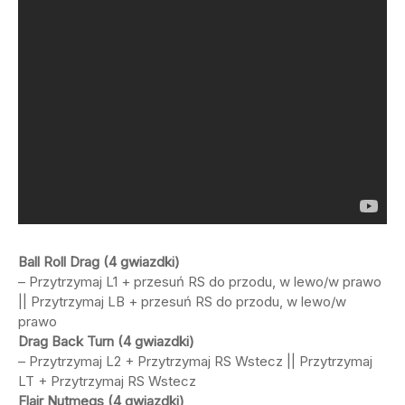
Ball Roll Drag (4 gwiazdki)
– Przytrzymaj L1 + przesuń RS do przodu, w lewo/w prawo
|| Przytrzymaj LB + przesuń RS do przodu, w lewo/w
prawo
Drag Back Turn (4 gwiazdki)
– Przytrzymaj L2 + Przytrzymaj RS Wstecz || Przytrzymaj
LT + Przytrzymaj RS Wstecz
Flair Nutmegs (4 gwiazdki)