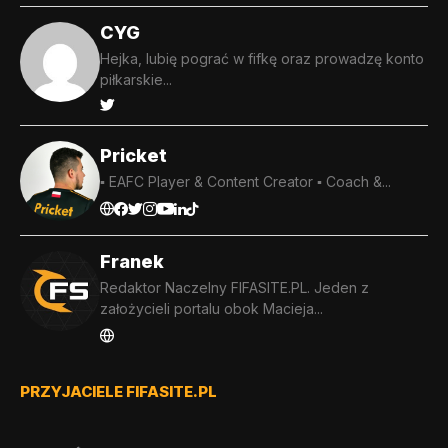
CYG
Hejka, lubię pograć w fifkę oraz prowadzę konto
piłkarskie...
Pricket
▪️ EAFC Player & Content Creator ▪️ Coach &...
Franek
Redaktor Naczelny FIFASITE.PL. Jeden z
założycieli portalu obok Macieja...
PRZYJACIELE FIFASITE.PL