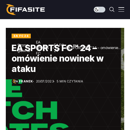
EA FC 24
EA
Strona
EA FC
EA SPORTS FC™ 24 –
SPORTS
EA SPORTS FC™ 24 – omówienie
główna
24
FC
nowinek w ataku
omówienie nowinek w
ataku
FRANEK
20/07/2023
5 MIN CZYTANIA