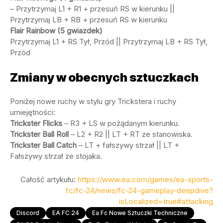
– Przytrzymaj L1 + R1 + przesuń RS w kierunku ||
Przytrzymaj LB + RB + przesuń RS w kierunku
Flair Rainbow (5 gwiazdek)
Przytrzymaj L1 + RS Tył, Przód || Przytrzymaj LB + RS Tył,
Przód
Zmiany w obecnych sztuczkach
Poniżej nowe ruchy w stylu gry Trickstera i ruchy
umiejętności:
Trickster Flicks
– R3 + LS w pożądanym kierunku.
Trickster Ball Roll
– L2 + R2 || LT + RT ze stanowiska.
Trickster Ball Catch
– LT + fałszywy strzał || LT +
Fałszywy strzał ze stojaka.
Całość artykułu:
https://www.ea.com/games/ea-sports-
fc/fc-24/news/fc-24-gameplay-deepdive?
isLocalized=true#attacking
Discord
EA FC 24
Ea Fc Nowe Sztuczki Techniczne