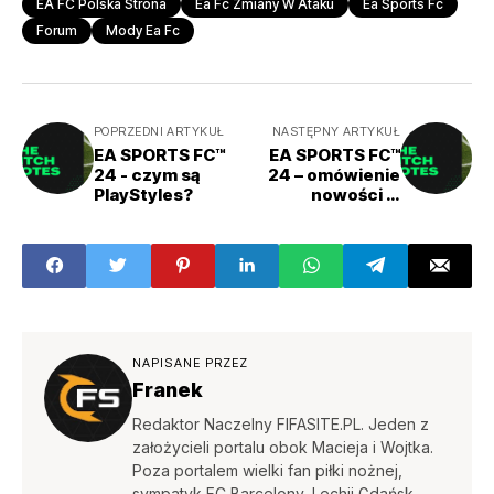
EA FC Polska Strona
Ea Fc Zmiany W Ataku
Ea Sports Fc
Forum
Mody Ea Fc
POPRZEDNI ARTYKUŁ
NASTĘPNY ARTYKUŁ
EA SPORTS FC™
EA SPORTS FC™
24 - czym są
24 – omówienie
PlayStyles?
nowości w
defensywie
NAPISANE PRZEZ
Franek
Redaktor Naczelny FIFASITE.PL. Jeden z
założycieli portalu obok Macieja i Wojtka.
Poza portalem wielki fan piłki nożnej,
sympatyk FC Barcelony, Lechii Gdańsk.