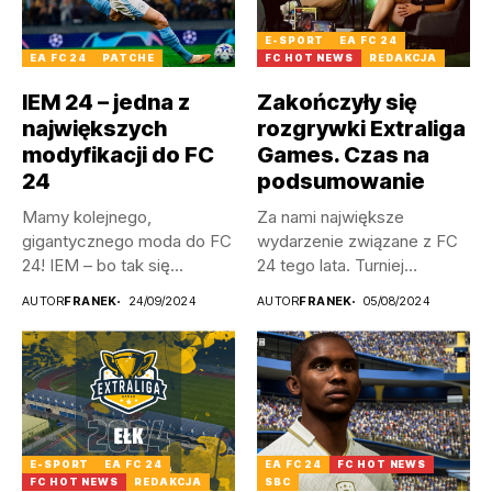
E-SPORT
EA FC 24
EA FC 24
PATCHE
FC HOT NEWS
REDAKCJA
IEM 24 – jedna z
Zakończyły się
największych
rozgrywki Extraliga
modyfikacji do FC
Games. Czas na
24
podsumowanie
Mamy kolejnego,
Za nami największe
gigantycznego moda do FC
wydarzenie związane z FC
24! IEM – bo tak się...
24 tego lata. Turniej
Extraliga...
AUTOR
FRANEK
24/09/2024
AUTOR
FRANEK
05/08/2024
E-SPORT
EA FC 24
EA FC 24
FC HOT NEWS
FC HOT NEWS
REDAKCJA
SBC