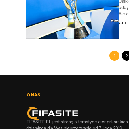
Całk
odby
Ale c
AUTO
1
2
O NAS
FIFASITE.PL jest stroną o tematyce gier piłkarskich
działającą dla Was nieprzerwanie od 7 lipca 2019