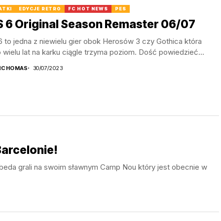
ATKI
EDYCJE RETRO
FC HOT NEWS
PES
 6 Original Season Remaster 06/07
 to jedna z niewielu gier obok Herosów 3 czy Gothica która
wielu lat na karku ciągle trzyma poziom. Dość powiedzieć...
R
CHOMAS
30/07/2023
Barcelonie!
e beda grali na swoim sławnym Camp Nou który jest obecnie w