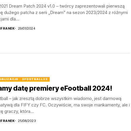
2021 Dream Patch 2024 v1.0 – twórcy zaprezentowali pierwszą
ję dużego patcha z serii „Dream” na sezon 2023/2024 z różnymi
jami dla...
R
FRANEK
29/01/2024
UALIZACJE
EFOOTBALL23
my datę premiery eFootball 2024!
tball – jak zresztą dobrze wszystkim wiadomo, jest darmową
natywą dla FIFY czy FC. Oczywiście, ma swoje mankamenty, ale i
ę graczy, która...
R
FRANEK
25/08/2023