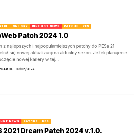
ATKI
INNE GRY
INNE HOT NEWS
PATCHE
PES
oWeb Patch 2024 1.0
 z najlepszych i najpopularniejszych patchy do PESa 21
kał się nowej aktualizacji na aktualny sezon. Jeżeli planujecie
częcie nowej kariery w tej...
R
KAROL
03/02/2024
 HOT NEWS
PATCHE
PES
 2021 Dream Patch 2024 v.1.0.