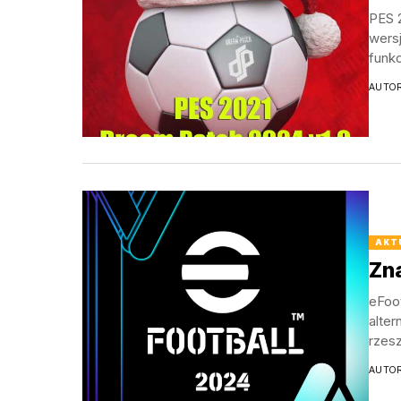
PES 
wers
funkc
AUTO
AKT
Zna
eFoo
alter
rzesz
AUTO