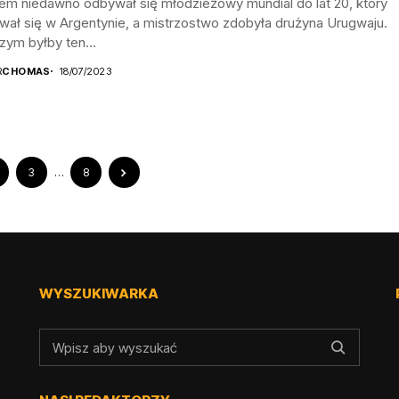
iem niedawno odbywał się młodzieżowy mundial do lat 20, który
wał się w Argentynie, a mistrzostwo zdobyła drużyna Urugwaju.
zym byłby ten...
R
CHOMAS
18/07/2023
3
…
8
WYSZUKIWARKA