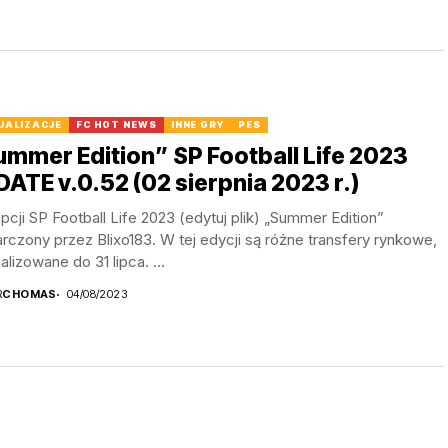
UALIZACJE
FC HOT NEWS
INNE GRY
PES
mmer Edition” SP Football Life 2023
ATE v.0.52 (02 sierpnia 2023 r.)
opcji SP Football Life 2023 (edytuj plik) „Summer Edition”
rczony przez Blixo183. W tej edycji są różne transfery rynkowe,
alizowane do 31 lipca. ...
R
CHOMAS
04/08/2023