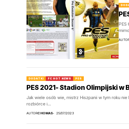
DOD
PES
PES 6
mimo 
AUTO
DODATKI
FC HOT NEWS
PES
PES 2021- Stadion Olimpijski w 
Jak wiele osób wie, mistrz Hiszpanii w tym roku ni
rozbiórce i...
AUTOR
CHOMAS
25/07/2023