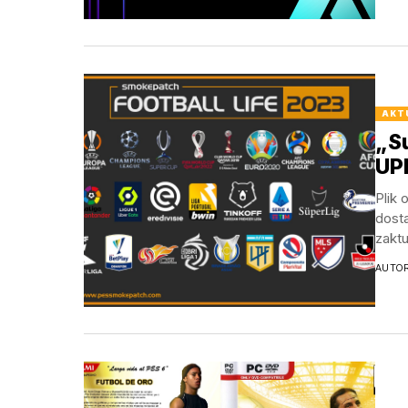
AKT
„Su
UPD
Plik 
dosta
zaktu
AUTO