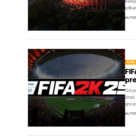
swoją
piłka
AUTO
FIFA
FIF
pr
Od p
znać
gra p
AUTO