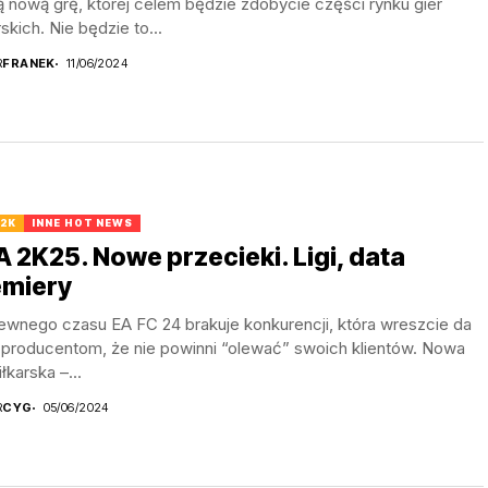
 nową grę, której celem będzie zdobycie części rynku gier
rskich. Nie będzie to...
R
FRANEK
11/06/2024
 2K
INNE HOT NEWS
A 2K25. Nowe przecieki. Ligi, data
emiery
ewnego czasu EA FC 24 brakuje konkurencji, która wreszcie da
 producentom, że nie powinni “olewać” swoich klientów. Nowa
iłkarska –...
R
CYG
05/06/2024