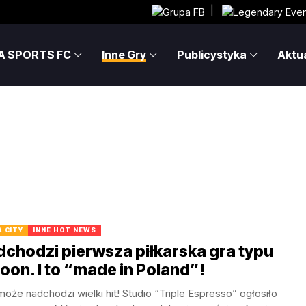
|
A SPORTS FC
Inne Gry
Publicystyka
Aktua
 CITY
INNE HOT NEWS
chodzi pierwsza piłkarska gra typu
oon. I to “made in Poland”!
oże nadchodzi wielki hit! Studio “Triple Espresso” ogłosiło