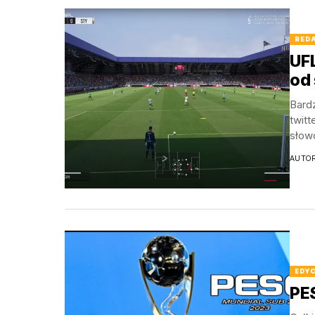
RED
UFL
od 
Bard
twitt
słow
AUTO
EDYC
PE