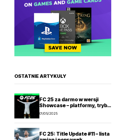
OSTATNIE ARTYKUŁY
FC 25 za darmo w wersji
Showcase – platformy, tryby
gry
01/05/2025
FC 25: Title Update #11 – lista
zmian i poprawek