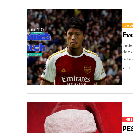
DOD
Ev
Jeden
docze
rozpo
AUTO
INNE
PES