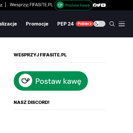
|
Wesprzyj FIFASITE.PL
lizacje
Promocje
PEP 24
Pobierz
WESPRZYJ FIFASITE.PL
NASZ DISCORD!