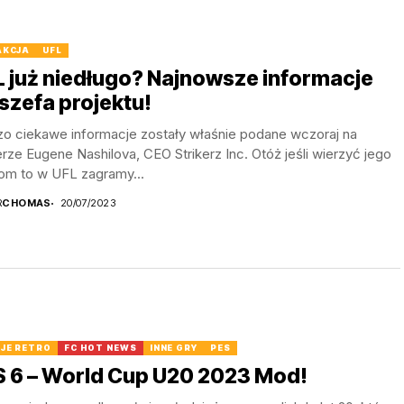
AKCJA
UFL
 już niedługo? Najnowsze informacje
szefa projektu!
zo ciekawe informacje zostały właśnie podane wczoraj na
erze Eugene Nashilova, CEO Strikerz Inc. Otóż jeśli wierzyć jego
om to w UFL zagramy...
R
CHOMAS
20/07/2023
JE RETRO
FC HOT NEWS
INNE GRY
PES
S 6 – World Cup U20 2023 Mod!