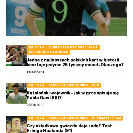
EA FC 24
EVENTY I KARTY SPECJALNE
RECENZJE ZAWODNIKA
Jedna z najlepszych polskich kart w historii
kosztuje jedynie 25 tysięcy monet. Dlaczego?
19/03/2024
EA FC 24
RECENZJE ZAWODNIKA
SBC
Kataloński wojownik – jak w grze spisuje się
Pablo Gavi (88)?
25/01/2024
EA FC 24
RECENZJE ZAWODNIKA
ULTIMATE TEAM
Czy okładkowa gwiazda daje radę? Test
Erlinga Haalanda (91)