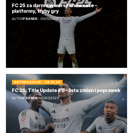
FC 25 za darmo w wersji Showcase –
platformy, tryby gry
AUTOR
FRANEK
01/05/2025
AKTUALIZACJE
EA FC 25
FC 25: Title Update #11 – lista zmian i poprawek
AUTOR
FRANEK
23/03/2025