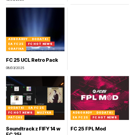
ADBOARDY
DODATKI
EA FC 25
FC HOT NEWS
GRAFIKA
FC 25 UCL Retro Pack
08/03/2025
DODATKI
EA FC 25
FC HOT NEWS
MUZYKA
ADBOARDY
DODATKI
PATCHE
EA FC 25
FC HOT NEWS
Soundtrack z FIFY 14 w
FC 25 FPL Mod
FC 25!