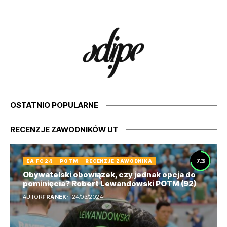
OSTATNIO POPULARNE
RECENZJE ZAWODNIKÓW UT
7.3
EA FC 24
POTM
RECENZJE ZAWODNIKA
Obywatelski obowiązek, czy jednak opcja do
pominięcia? Robert Lewandowski POTM (92)
AUTOR
FRANEK
24/03/2024