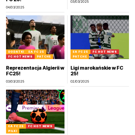
03/03/2025
04/03/2025
DODATKI
EA FC 25
EA FC 25
FC HOT NEWS
FC HOT NEWS
PATCHE
PATCHE
Reprezentacja Algierii w
Ligi marokańskie w FC
FC25!
25!
03/03/2025
02/03/2025
EA FC 25
FC HOT NEWS
PIŁKI