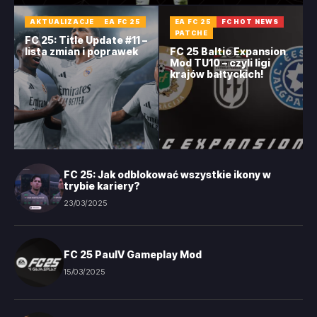
AKTUALIZACJE
EA FC 25
EA FC 25
FC HOT NEWS
PATCHE
FC 25: Title Update #11 –
lista zmian i poprawek
FC 25 Baltic Expansion
Mod TU10 – czyli ligi
krajów bałtyckich!
FC 25: Jak odblokować wszystkie ikony w
trybie kariery?
23/03/2025
FC 25 PaulV Gameplay Mod
15/03/2025