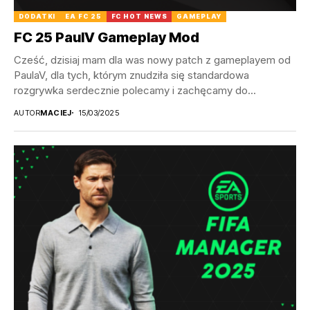
DODATKI
EA FC 25
FC HOT NEWS
GAMEPLAY
FC 25 PaulV Gameplay Mod
Cześć, dzisiaj mam dla was nowy patch z gameplayem od
PaulaV, dla tych, którym znudziła się standardowa
rozgrywka serdecznie polecamy i zachęcamy do...
AUTOR
MACIEJ
15/03/2025