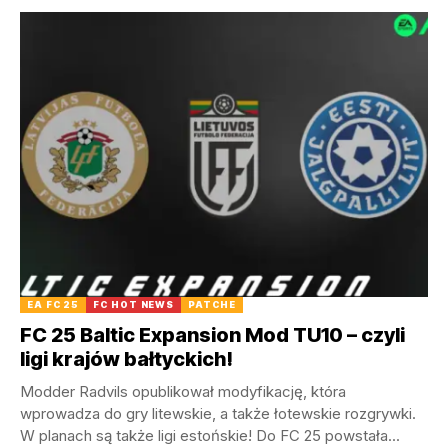
EA FC 25
FC HOT NEWS
PATCHE
FC 25 Baltic Expansion Mod TU10 – czyli
ligi krajów bałtyckich!
Modder Radvils opublikował modyfikację, która
wprowadza do gry litewskie, a także łotewskie rozgrywki.
W planach są także ligi estońskie! Do FC 25 powstała...