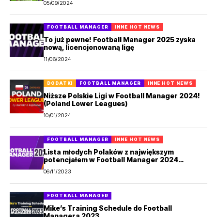
05/09/2024
FOOTBALL MANAGER
INNE HOT NEWS
To już pewne! Football Manager 2025 zyska
nową, licencjonowaną ligę
11/06/2024
DODATKI
FOOTBALL MANAGER
INNE HOT NEWS
Niższe Polskie Ligi w Football Manager 2024!
(Poland Lower Leagues)
10/01/2024
FOOTBALL MANAGER
INNE HOT NEWS
Lista młodych Polaków z największym
potencjałem w Football Manager 2024
(Wonderkids)
06/11/2023
FOOTBALL MANAGER
Mike’s Training Schedule do Football
Managera 2023