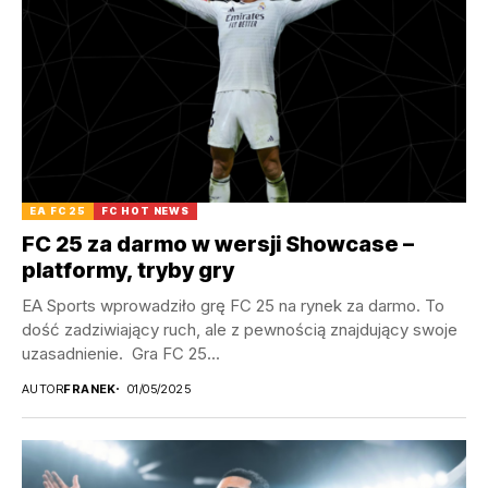
EA FC 25
FC HOT NEWS
FC 25 za darmo w wersji Showcase –
platformy, tryby gry
EA Sports wprowadziło grę FC 25 na rynek za darmo. To
dość zadziwiający ruch, ale z pewnością znajdujący swoje
uzasadnienie. Gra FC 25...
AUTOR
FRANEK
01/05/2025