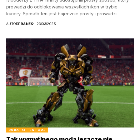
prowadzi do odblokowania wszystkich ikon w trybie
kariery. Sposób ten jest bajecznie prosty i prowadzi...
AUTOR
FRANEK
23/03/2025
DODATKI
EA FC 25
Tak wymyślnego moda jeszcze nie