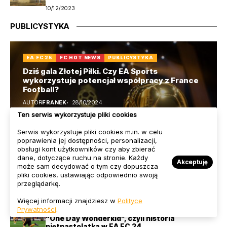
10/12/2023
PUBLICYSTYKA
EA FC 25
FC HOT NEWS
PUBLICYSTYKA
Dziś gala Złotej Piłki. Czy EA Sports
wykorzystuje potencjał współpracy z France
Football?
AUTOR
FRANEK
28/10/2024
Ten serwis wykorzystuje pliki cookies
Serwis wykorzystuje pliki cookies m.in. w celu
poprawienia jej dostępności, personalizacji,
obsługi kont użytkowników czy aby zbierać
dane, dotyczące ruchu na stronie. Każdy
Akceptuję
może sam decydować o tym czy dopuszcza
pliki cookies, ustawiając odpowiednio swoją
przeglądarkę.
Więcej informacji znajdziesz w
Polityce
EA FC 24
KARIERA
PUBLICYSTYKA
Prywatności
.
“One Day Wonderkid”, czyli historia
piętnastolatka w EA FC 24