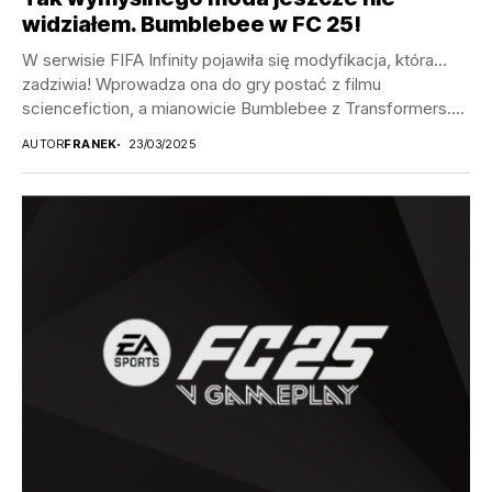
widziałem. Bumblebee w FC 25!
W serwisie FIFA Infinity pojawiła się modyfikacja, która…
zadziwia! Wprowadza ona do gry postać z filmu
sciencefiction, a mianowicie Bumblebee z Transformers.
W...
AUTOR
FRANEK
23/03/2025