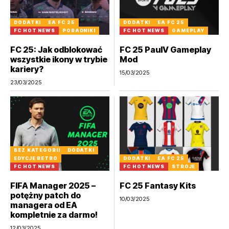
DODATKI
EA FC 25
DODATKI
EA FC 25
FC HOT NEWS
PORADNIKI
FC HOT NEWS
GAMEPLAY
FC 25: Jak odblokować
FC 25 PaulV Gameplay
wszystkie ikony w trybie
Mod
kariery?
15/03/2025
23/03/2025
BEZ KATEGORII
DODATKI
EDYCJE RETRO
DODATKI
EA FC 25
FC HOT NEWS
FC HOT NEWS
STROJE
FIFA Manager 2025 –
FC 25 Fantasy Kits
potężny patch do
10/03/2025
managera od EA
kompletnie za darmo!
12/03/2025