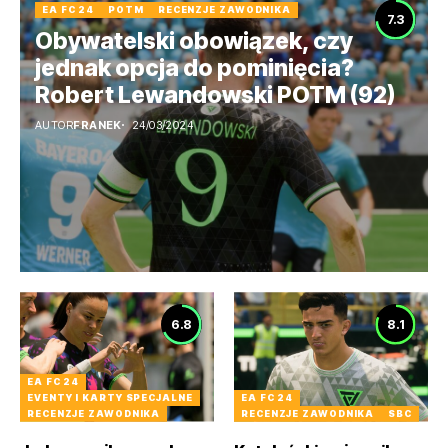
EA FC 24
POTM
RECENZJE ZAWODNIKA
7.3
Obywatelski obowiązek, czy
jednak opcja do pominięcia?
Robert Lewandowski POTM (92)
AUTOR
FRANEK
24/03/2024
6.8
8.1
EA FC 24
EVENTY I KARTY SPECJALNE
EA FC 24
RECENZJE ZAWODNIKA
RECENZJE ZAWODNIKA
SBC