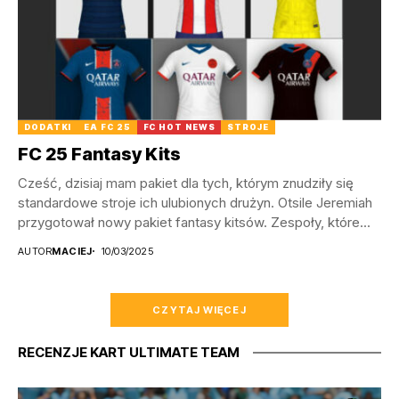
DODATKI
EA FC 25
FC HOT NEWS
STROJE
FC 25 Fantasy Kits
Cześć, dzisiaj mam pakiet dla tych, którym znudziły się
standardowe stroje ich ulubionych drużyn. Otsile Jeremiah
przygotował nowy pakiet fantasy kitsów. Zespoły, które...
AUTOR
MACIEJ
10/03/2025
CZYTAJ WIĘCEJ
RECENZJE KART ULTIMATE TEAM