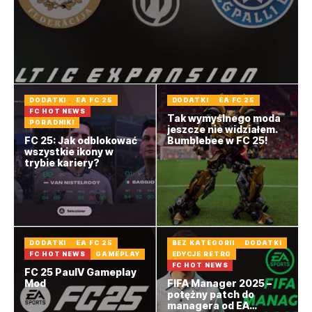
DODATKI
EA FC 25
DODATKI
EA FC 25
FC HOT NEWS
Tak wymyślnego moda
PORADNIKI
jeszcze nie widziałem.
FC 25: Jak odblokować
Bumblebee w FC 25!
wszystkie ikony w
trybie kariery?
DODATKI
EA FC 25
BEZ KATEGORII
DODATKI
FC HOT NEWS
GAMEPLAY
EDYCJE RETRO
FC HOT NEWS
FC 25 PaulV Gameplay
Mod
FIFA Manager 2025 –
potężny patch do
managera od EA