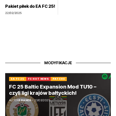
Pakiet piłek do EA FC 25!
22/02/2025
MODYFIKACJE
EA FC 25
FC HOT NEWS
PATCHE
FC 25 Baltic Expansion Mod TU10 –
czyli ligi krajów bałtyckich!
AUTOR
FRANEK
23/03/2025