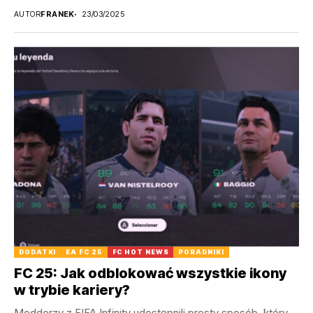
AUTOR
FRANEK
23/03/2025
DODATKI
EA FC 25
FC HOT NEWS
PORADNIKI
FC 25: Jak odblokować wszystkie ikony
w trybie kariery?
Modderzy z FIFA Infinity udostępnili prosty sposób, który