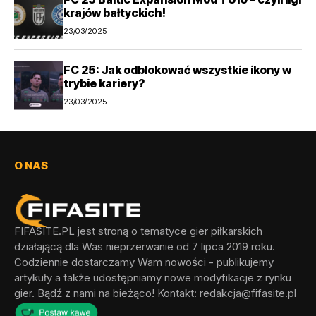
krajów bałtyckich!
23/03/2025
FC 25: Jak odblokować wszystkie ikony w
trybie kariery?
23/03/2025
O NAS
FIFASITE.PL jest stroną o tematyce gier piłkarskich
działającą dla Was nieprzerwanie od 7 lipca 2019 roku.
Codziennie dostarczamy Wam nowości - publikujemy
artykuły a także udostępniamy nowe modyfikacje z rynku
gier. Bądź z nami na bieżąco! Kontakt:
redakcja@fifasite.pl