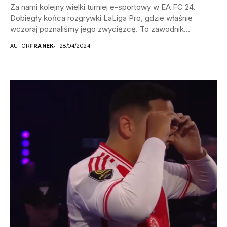
Za nami kolejny wielki turniej e-sportowy w EA FC 24.
Dobiegły końca rozgrywki LaLiga Pro, gdzie właśnie
wczoraj poznaliśmy jego zwycięzcę. To zawodnik...
AUTOR
FRANEK
28/04/2024