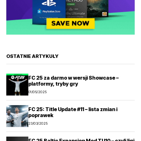
OSTATNIE ARTYKUŁY
FC 25 za darmo w wersji Showcase –
platformy, tryby gry
01/05/2025
FC 25: Title Update #11 – lista zmian i
poprawek
23/03/2025
FC 25 Baltic Expansion Mod TU10 – czyli ligi