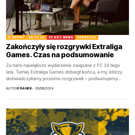
E-SPORT
EA FC 24
FC HOT NEWS
REDAKCJA
Zakończyły się rozgrywki Extraliga
Games. Czas na podsumowanie
Za nami największe wydarzenie związane z FC 24 tego
lata. Turniej Extraliga Games dobiegł końca, a my, którzy
doświadczyliśmy poziomu rozgrywek – podsumujemy...
AUTOR
FRANEK
05/08/2024