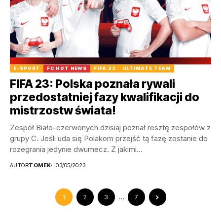
E-SPORT
FC HOT NEWS
FIFA 23
ULTIMATE TEAM
FIFA 23: Polska poznała rywali
przedostatniej fazy kwalifikacji do
mistrzostw świata!
Zespół Biało-czerwonych dzisiaj poznał resztę zespołów z
grupy C. Jeśli uda się Polakom przejść tą fazę zostanie do
rozegrania jedynie dwumecz. Z jakimi...
AUTOR
TOMEK
03/05/2023
1
2
3
…
7