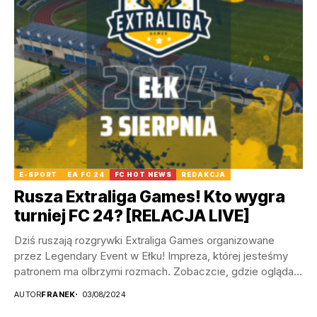
E-SPORT
EA FC 24
FC HOT NEWS
REDAKCJA
Rusza Extraliga Games! Kto wygra
turniej FC 24? [RELACJA LIVE]
Dziś ruszają rozgrywki Extraliga Games organizowane
przez Legendary Event w Ełku! Impreza, której jesteśmy
patronem ma olbrzymi rozmach. Zobaczcie, gdzie oglądać
turniej i...
AUTOR
FRANEK
03/08/2024