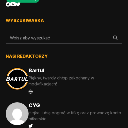
WYSZUKIWARKA
NASI REDAKTORZY
Bartul
Piękny, twardy chłop zakochany w
modyfikacjach!
CYG
Hejka, lubię pograć w fifkę oraz prowadzę konto
piłkarskie...