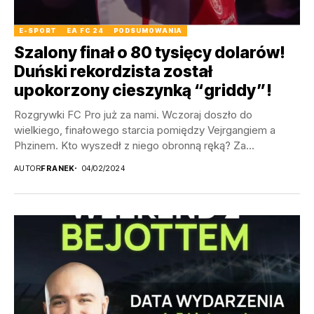
E-SPORT
EA FC 24
PODSUMOWANIA
Szalony finał o 80 tysięcy dolarów!
Duński rekordzista został
upokorzony cieszynką “griddy”!
Rozgrywki FC Pro już za nami. Wczoraj doszło do
wielkiego, finałowego starcia pomiędzy Vejrgangiem a
Phzinem. Kto wyszedł z niego obronną ręką? Za...
AUTOR
FRANEK
04/02/2024