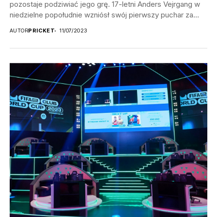
pozostaje podziwiać jego grę. 17-letni Anders Vejrgang w
niedzielne popołudnie wzniósł swój pierwszy puchar za
Klubowe...
AUTOR
PRICKET
11/07/2023