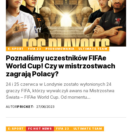
E-SPORT
FIFA 23
PODSUMOWANIA
ULTIMATE TEAM
Poznaliśmy uczestników FIFAe
World Cup! Czy w mistrzostwach
zagrają Polacy?
24 i 25 czerwca w Londynie zostało wyłonionych 24
graczy FIFA, którzy wywalczyli awans na Mistrzostwa
Świata – FIFAe World Cup. Od momentu...
AUTOR
PRICKET
27/06/2023
E-SPORT
FC HOT NEWS
FIFA 23
ULTIMATE TEAM