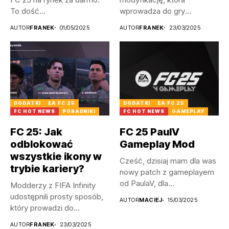
To dość...
wprowadza do gry
litewskie, a także
AUTOR
FRANEK
01/05/2025
AUTOR
FRANEK
23/03/2025
łotewskie...
DODATKI
EA FC 25
DODATKI
EA FC 25
FC HOT NEWS
PORADNIKI
FC HOT NEWS
GAMEPLAY
FC 25: Jak
FC 25 PaulV
odblokować
Gameplay Mod
wszystkie ikony w
Cześć, dzisiaj mam dla was
trybie kariery?
nowy patch z gameplayem
od PaulaV, dla...
Modderzy z FIFA Infinity
udostępnili prosty sposób,
AUTOR
MACIEJ
15/03/2025
który prowadzi do
odblokowania wszystkich...
AUTOR
FRANEK
23/03/2025