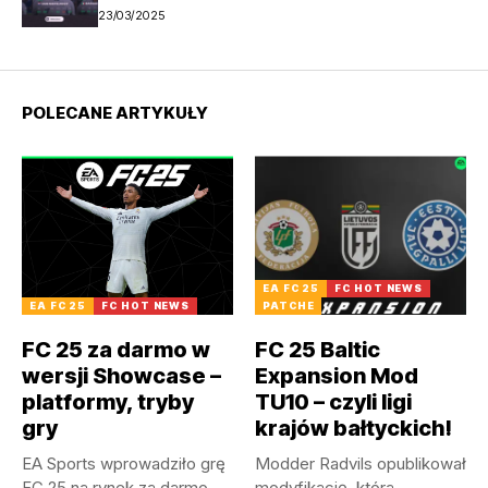
23/03/2025
POLECANE ARTYKUŁY
EA FC 25
FC HOT NEWS
EA FC 25
FC HOT NEWS
PATCHE
FC 25 za darmo w
FC 25 Baltic
wersji Showcase –
Expansion Mod
platformy, tryby
TU10 – czyli ligi
gry
krajów bałtyckich!
EA Sports wprowadziło grę
Modder Radvils opublikował
FC 25 na rynek za darmo.
modyfikację, która