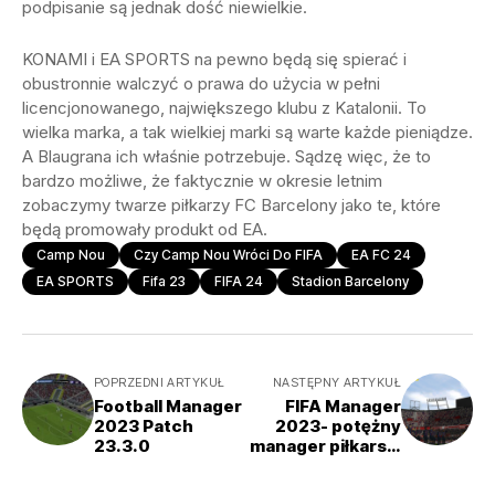
podpisanie są jednak dość niewielkie.
KONAMI i EA SPORTS na pewno będą się spierać i
obustronnie walczyć o prawa do użycia w pełni
licencjonowanego, największego klubu z Katalonii. To
wielka marka, a tak wielkiej marki są warte każde pieniądze.
A Blaugrana ich właśnie potrzebuje. Sądzę więc, że to
bardzo możliwe, że faktycznie w okresie letnim
zobaczymy twarze piłkarzy FC Barcelony jako te, które
będą promowały produkt od EA.
Camp Nou
Czy Camp Nou Wróci Do FIFA
EA FC 24
EA SPORTS
Fifa 23
FIFA 24
Stadion Barcelony
POPRZEDNI ARTYKUŁ
NASTĘPNY ARTYKUŁ
Football Manager
FIFA Manager
2023 Patch
2023- potężny
23.3.0
manager piłkarski
za darmo!