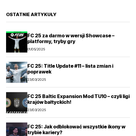
OSTATNIE ARTYKUŁY
FC 25 za darmo w wersji Showcase –
platformy, tryby gry
01/05/2025
FC 25: Title Update #11 – lista zmian i
poprawek
23/03/2025
FC 25 Baltic Expansion Mod TU10 – czyli ligi
krajów bałtyckich!
23/03/2025
FC 25: Jak odblokować wszystkie ikony w
trybie kariery?