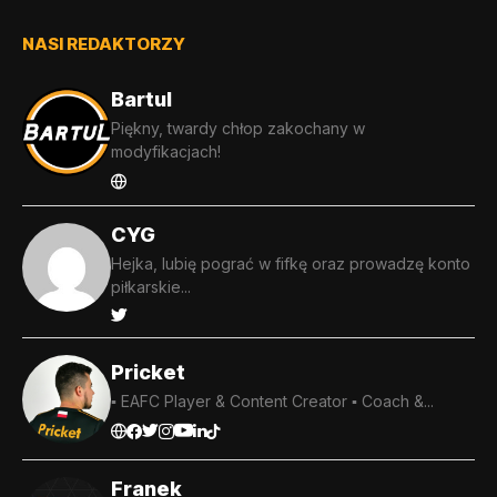
NASI REDAKTORZY
Bartul
Piękny, twardy chłop zakochany w
modyfikacjach!
CYG
Hejka, lubię pograć w fifkę oraz prowadzę konto
piłkarskie...
Pricket
▪️ EAFC Player & Content Creator ▪️ Coach &...
Franek