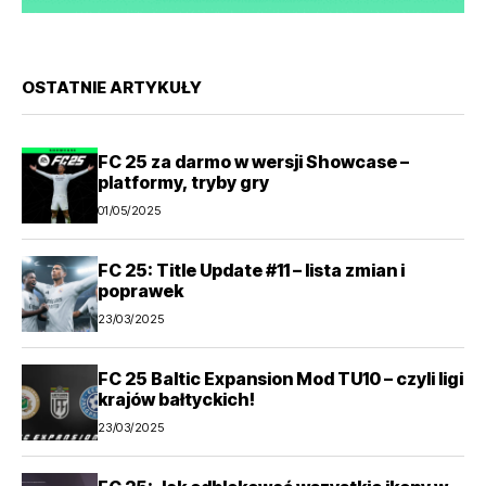
OSTATNIE ARTYKUŁY
FC 25 za darmo w wersji Showcase –
platformy, tryby gry
01/05/2025
FC 25: Title Update #11 – lista zmian i
poprawek
23/03/2025
FC 25 Baltic Expansion Mod TU10 – czyli ligi
krajów bałtyckich!
23/03/2025