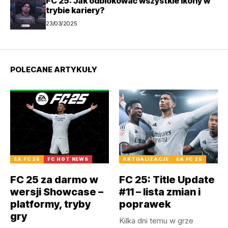
FC 25: Jak odblokować wszystkie ikony w
trybie kariery?
23/03/2025
POLECANE ARTYKUŁY
EA FC 25
FC HOT NEWS
AKTUALIZACJE
EA FC 25
FC 25 za darmo w
FC 25: Title Update
wersji Showcase –
#11 – lista zmian i
platformy, tryby
poprawek
gry
Kilka dni temu w grze