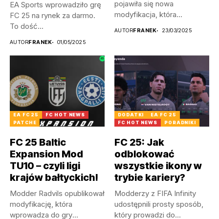
pojawiła się nowa
EA Sports wprowadziło grę
modyfikacja, która
FC 25 na rynek za darmo.
wprowadza kilka...
To dość...
AUTOR
FRANEK
23/03/2025
AUTOR
FRANEK
01/05/2025
EA FC 25
FC HOT NEWS
DODATKI
EA FC 25
PATCHE
FC HOT NEWS
PORADNIKI
FC 25 Baltic
FC 25: Jak
Expansion Mod
odblokować
TU10 – czyli ligi
wszystkie ikony w
krajów bałtyckich!
trybie kariery?
Modder Radvils opublikował
Modderzy z FIFA Infinity
modyfikację, która
udostępnili prosty sposób,
wprowadza do gry
który prowadzi do