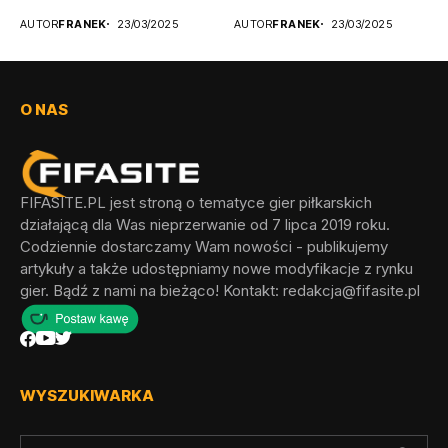
litewskie, a także
odblokowania wszystkich...
AUTOR
FRANEK
23/03/2025
AUTOR
FRANEK
23/03/2025
łotewskie...
O NAS
FIFASITE.PL jest stroną o tematyce gier piłkarskich
działającą dla Was nieprzerwanie od 7 lipca 2019 roku.
Codziennie dostarczamy Wam nowości - publikujemy
artykuły a także udostępniamy nowe modyfikacje z rynku
gier. Bądź z nami na bieżąco! Kontakt:
redakcja@fifasite.pl
WYSZUKIWARKA