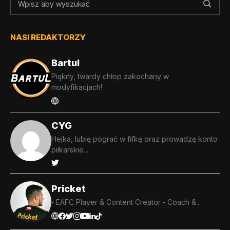
NASI REDAKTORZY
Bartul
Piękny, twardy chłop zakochany w
modyfikacjach!
CYG
Hejka, lubię pograć w fifkę oraz prowadzę konto
piłkarskie...
Pricket
▪️ EAFC Player & Content Creator ▪️ Coach &...