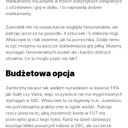
Mankamenty ma jedynie w trzech statystykach związanych
z strzelaniem i grą w ataku. I to naprawdę drobne
mankamenty.
Zawodnik ten na swojej karcie wygląda fenomenalnie, ale
patrząc jeszcze na gwiazdki: 4 sztuczek i 5 słabszej nogi.
Właściwie to i tak świetnie, jak na pomocnika. Dzięki temu
liczyć możemy na jeszcze dokładniejszą grę piłką. Musimy
wymagać fenomenalnych podań ale i bardzo dobrych
strzałów. Co tu mogło pójść nie tak?
Budżetowa opcja
Zambrotta nie jest tak wielkim nazwiskiem w świecie FIFA
jak Gullit czy Vieira, więc oczywiście nie ma wygórowanych
wymagań w SBC. Właściwie to za legendę m.in. Juventusu
nie potrzebujemy praktycznie w ogóle wydać. Patrząc
rzecz jasna na to, jaką zasobność konta w FUT ma
przeciętny gracz tego trybu. Karta na dzień dzisiejszy
kosztuje lekko ponad pół miliona w SBC, ale szczerze