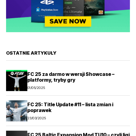
OSTATNIE ARTYKUŁY
FC 25 za darmo w wersji Showcase –
platformy, tryby gry
01/05/2025
FC 25: Title Update #11 – lista zmian i
poprawek
23/03/2025
FC 25 Baltic Expansion Mod TU10 – czyli ligi