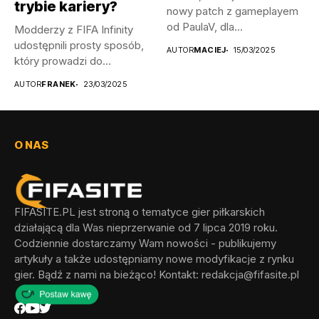
trybie kariery?
nowy patch z gameplayem
od PaulaV, dla...
Modderzy z FIFA Infinity
udostępnili prosty sposób,
AUTOR
MACIEJ
15/03/2025
który prowadzi do
odblokowania wszystkich...
AUTOR
FRANEK
23/03/2025
O NAS
FIFASITE.PL jest stroną o tematyce gier piłkarskich
działającą dla Was nieprzerwanie od 7 lipca 2019 roku.
Codziennie dostarczamy Wam nowości - publikujemy
artykuły a także udostępniamy nowe modyfikacje z rynku
gier. Bądź z nami na bieżąco! Kontakt:
redakcja@fifasite.pl