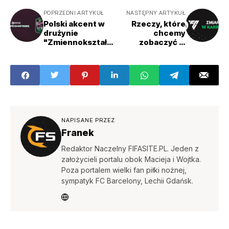
POPRZEDNI ARTYKUŁ
NASTĘPNY ARTYKUŁ
Polski akcent w
Rzeczy, które
drużynie
chcemy
"Zmiennokształt
zobaczyć w
nych"!
trybie kariery w
EA SPORTS FC
NAPISANE PRZEZ
Franek
Redaktor Naczelny FIFASITE.PL. Jeden z
założycieli portalu obok Macieja i Wojtka.
Poza portalem wielki fan piłki nożnej,
sympatyk FC Barcelony, Lechii Gdańsk.