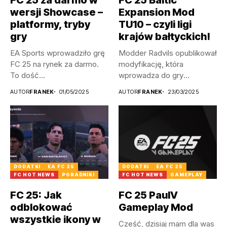
wersji Showcase –
Expansion Mod
platformy, tryby
TU10 – czyli ligi
gry
krajów bałtyckich!
EA Sports wprowadziło grę
Modder Radvils opublikował
FC 25 na rynek za darmo.
modyfikację, która
To dość...
wprowadza do gry
litewskie, a także
AUTOR
FRANEK
01/05/2025
AUTOR
FRANEK
23/03/2025
łotewskie...
DODATKI
EA FC 25
DODATKI
EA FC 25
FC HOT NEWS
PORADNIKI
FC HOT NEWS
GAMEPLAY
FC 25: Jak
FC 25 PaulV
odblokować
Gameplay Mod
wszystkie ikony w
Cześć, dzisiaj mam dla was