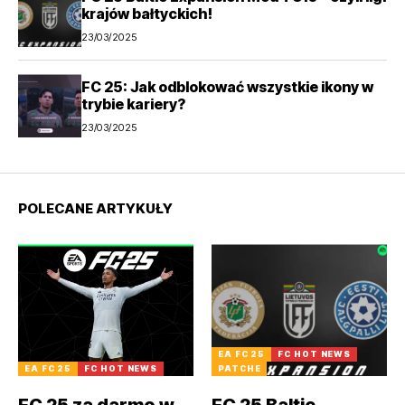
krajów bałtyckich!
23/03/2025
FC 25: Jak odblokować wszystkie ikony w
trybie kariery?
23/03/2025
POLECANE ARTYKUŁY
EA FC 25
FC HOT NEWS
EA FC 25
FC HOT NEWS
PATCHE
FC 25 za darmo w
FC 25 Baltic