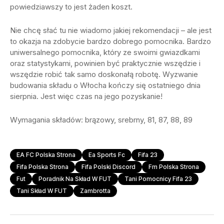
powiedziawszy to jest żaden koszt.
Nie chcę słać tu nie wiadomo jakiej rekomendacji – ale jest
to okazja na zdobycie bardzo dobrego pomocnika. Bardzo
uniwersalnego pomocnika, który ze swoimi gwiazdkami
oraz statystykami, powinien być praktycznie wszędzie i
wszędzie robić tak samo doskonałą robotę. Wyzwanie
budowania składu o Włocha kończy się ostatniego dnia
sierpnia. Jest więc czas na jego pozyskanie!
Wymagania składów: brązowy, srebrny, 81, 87, 88, 89
EA FC Polska Strona
Ea Sports Fc
Fifa 23
Fifa Polska Strona
Fifa Polski Discord
Fm Polska Strona
Fut
Poradnik Na Skład W FUT
Tani Pomocnicy Fifa 23
Tani Skład W FUT
Zambrotta