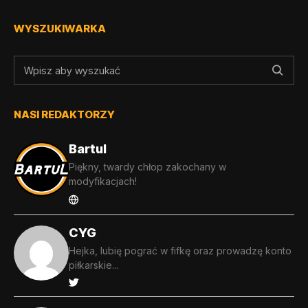
WYSZUKIWARKA
NASI REDAKTORZY
Bartul
Piękny, twardy chłop zakochany w
modyfikacjach!
CYG
Hejka, lubię pograć w fifkę oraz prowadzę konto
piłkarskie...