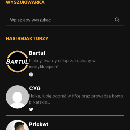
WYSZUKIWARKA
NASI REDAKTORZY
Bartul
Piękny, twardy chłop zakochany w
modyfikacjach!
CYG
Hejka, lubię pograć w fifkę oraz prowadzę konto
piłkarskie...
Pricket