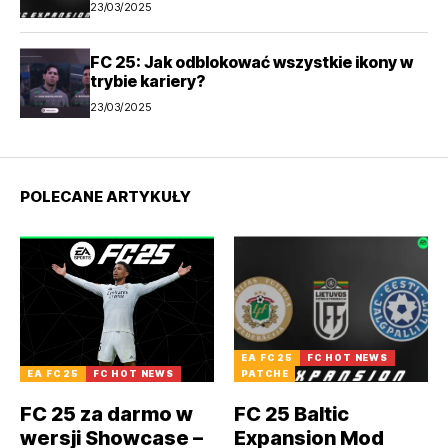
23/03/2025
FC 25: Jak odblokować wszystkie ikony w
trybie kariery?
23/03/2025
POLECANE ARTYKUŁY
EA FC 25
FC HOT NEWS
EA FC 25
FC HOT NEWS
PATCHE
FC 25 za darmo w
FC 25 Baltic
wersji Showcase –
Expansion Mod