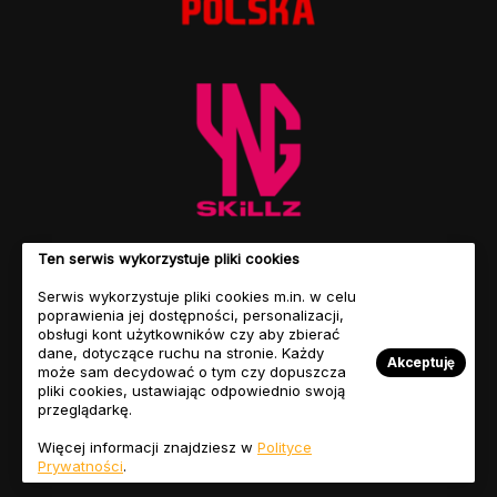
Ten serwis wykorzystuje pliki cookies
Serwis wykorzystuje pliki cookies m.in. w celu
poprawienia jej dostępności, personalizacji,
obsługi kont użytkowników czy aby zbierać
dane, dotyczące ruchu na stronie. Każdy
Akceptuję
może sam decydować o tym czy dopuszcza
pliki cookies, ustawiając odpowiednio swoją
przeglądarkę.
© Copyright 2023 FIFASITE.PL. Motyw autorstwa
Jellywp.com
Więcej informacji znajdziesz w
Polityce
Regulamin
Polityka
Nasz
Przyjaciele
Prywatności
.
Serwisu
Prywatności
Zespół
FIFASITE.PL