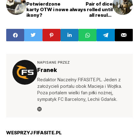
Potwierdzone
Pair of dice
karty OTW i nowe
always rolled until
ikony?
all results
happened
between
NAPISANE PRZEZ
Franek
Redaktor Naczelny FIFASITE.PL. Jeden z
założycieli portalu obok Macieja i Wojtka.
Poza portalem wielki fan piłki nożnej,
sympatyk FC Barcelony, Lechii Gdańsk.
WESPRZYJ FIFASITE.PL