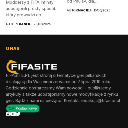
od PaulaV, dla...
Modderzy z FIFA Infinity
udostępnili prosty sposób,
AUTOR
MACIEJ
15/03/2025
który prowadzi do
odblokowania wszystkich...
AUTOR
FRANEK
23/03/2025
O NAS
FIFASITE.PL jest stroną o tematyce gier piłkarskich
działającą dla Was nieprzerwanie od 7 lipca 2019 roku.
Codziennie dostarczamy Wam nowości - publikujemy
artykuły a także udostępniamy nowe modyfikacje z rynku
gier. Bądź z nami na bieżąco! Kontakt:
redakcja@fifasite.pl