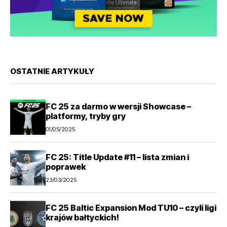
OSTATNIE ARTYKUŁY
FC 25 za darmo w wersji Showcase –
platformy, tryby gry
01/05/2025
FC 25: Title Update #11 – lista zmian i
poprawek
23/03/2025
FC 25 Baltic Expansion Mod TU10 – czyli ligi
krajów bałtyckich!