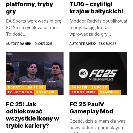
platformy, tryby
TU10 – czyli ligi
gry
krajów bałtyckich!
EA Sports wprowadziło grę
Modder Radvils opublikował
FC 25 na rynek za darmo.
modyfikację, która
To dość...
wprowadza do gry
litewskie, a także
AUTOR
FRANEK
01/05/2025
AUTOR
FRANEK
23/03/2025
łotewskie...
DODATKI
EA FC 25
DODATKI
EA FC 25
FC HOT NEWS
PORADNIKI
FC HOT NEWS
GAMEPLAY
FC 25: Jak
FC 25 PaulV
odblokować
Gameplay Mod
wszystkie ikony w
Cześć, dzisiaj mam dla was
trybie kariery?
nowy patch z gameplayem