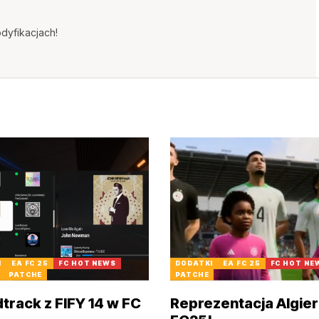
dyfikacjach!
I
EA FC 25
FC HOT NEWS
DODATKI
EA FC 25
FC HOT NE
PATCHE
PATCHE
track z FIFY 14 w FC
Reprezentacja Algier