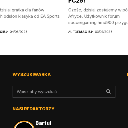
FC25!
zisiaj gratka dla fanów
Cześć, dzisiaj zostajemy w pó
h odsłon klasyka od EA Sports
Afryce. Użytkownik forum
soccergaming hmd900 przyg
patcha,...
CIEJ
04/03/2025
AUTOR
MACIEJ
03/03/2025
WYSZUKIWARKA
NASI REDAKTORZY
Bartul