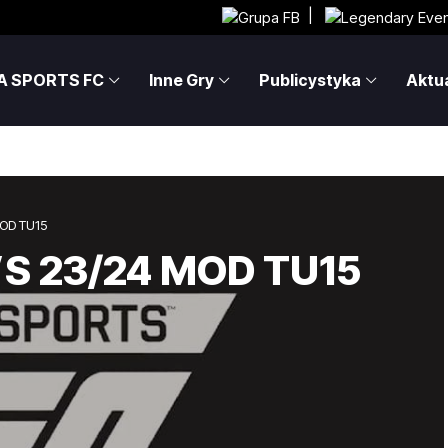
|
A SPORTS FC
Inne Gry
Publicystyka
Aktua
MOD TU15
A’S 23/24 MOD TU15