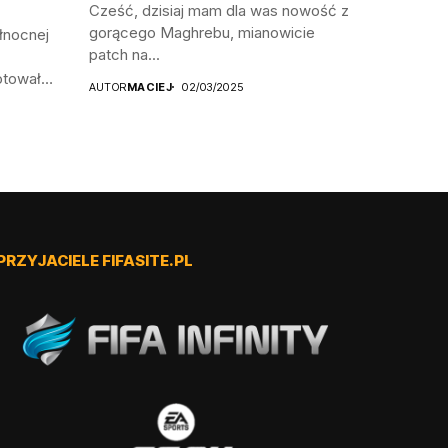
Cześć, dzisiaj mam dla was nowość z
gorącego Maghrebu, mianowicie
łnocnej
patch na...
otował
AUTOR
MACIEJ
02/03/2025
PRZYJACIELE FIFASITE.PL