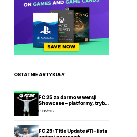
OSTATNIE ARTYKUŁY
FC 25 za darmo w wersji
Showcase – platformy, tryby
gry
01/05/2025
FC 25: Title Update #11 – lista
zmian i poprawek