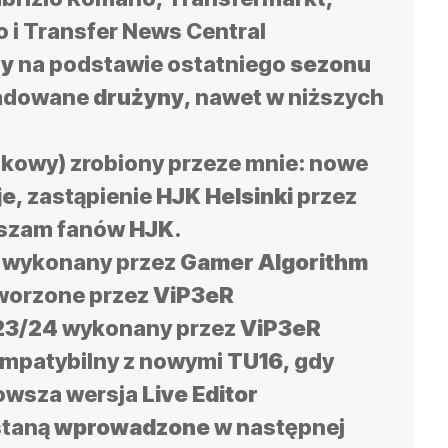
 i Transfer News Central
ny
na podstawie ostatniego
sezonu
radowane
drużyny
, nawet w niższych
kowy) zrobiony przeze mnie: nowe
je
, zastąpienie
HJK
Helsinki
przez
aszam fanów
HJK
.
wykonany przez
Gamer Algorithm
worzone przez
ViP3eR
23/24
wykonany przez
ViP3eR
mpatybilny z nowymi
TU16
, gdy
owsza wersja
Live Editor
staną
wprowadzone
w następnej