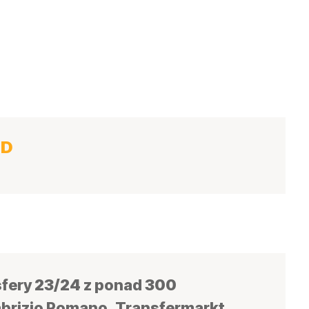
OD
sfery
23/24
z ponad
300
Fabrizio Romano, Transfermarkt,