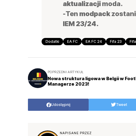
aktualizacji
moda.
-Ten
modpack
zostani
IEM 23/24.
Dodatki
EA FC
EA FC 24
Fifa 23
Fif
POPRZEDNI ARTYKUŁ
Nowa struktura ligowa w Belgii w Foot
Managerze 2023!
Udostępnij
Tweet
NAPISANE PRZEZ