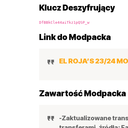
Klucz Deszyfrujący
DfBBkCle44aiTkz1pQSP_w
Link do Modpacka
EL ROJA’S 23/24 M
Zawartość Modpacka
-Zaktualizowane tran
transferami, źródła: 