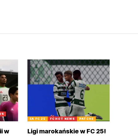
WS
EA FC 25
FC HOT NEWS
PATCHE
ii w
Ligi marokańskie w FC 25!