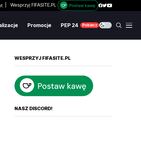
|
Wesprzyj FIFASITE.PL
lizacje
Promocje
PEP 24
Pobierz
WESPRZYJ FIFASITE.PL
NASZ DISCORD!