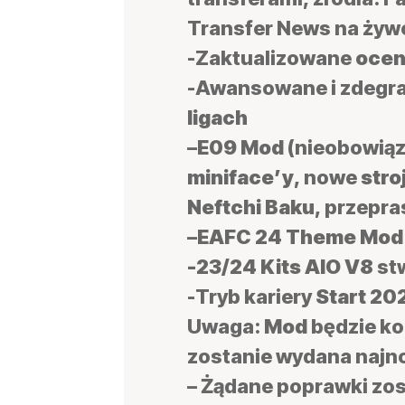
Transfer News na żywo
-Zaktualizowane
oce
-Awansowane i zdeg
ligach
–
E09 Mod
(nieobowiąz
miniface’y
, nowe
stro
Neftchi Baku
, przepr
–
EAFC 24 Theme Mod
-23/24 Kits AIO V8
st
-Tryb kariery
Start 20
Uwaga:
Mod
będzie ko
zostanie wydana najn
– Żądane poprawki zo