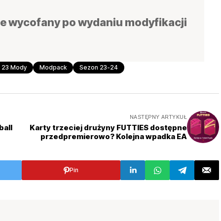
e wycofany po wydaniu modyfikacji
a 23 Mody
Modpack
Sezon 23-24
NASTĘPNY ARTYKUŁ
ball
Karty trzeciej drużyny FUTTIES dostępne
przedpremierowo? Kolejna wpadka EA
Pin