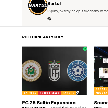
Bartul
Piękny, twardy chłop zakochany w mo
POLECANE ARTYKUŁY
DODATK
EA FC 25
FC HOT NEWS
PATCHE
MUZYKA
FC 25 Baltic Expansion
Sound