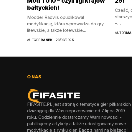
Mod TU10 – czyli ligi krajów
25!
bałtyckich!
Cześć, d
starszyc
Modder Radvils opublikował
–...
modyfikację, która wprowadza do gry
litewskie, a także łotewskie...
AUTOR
MA
AUTOR
FRANEK
23/03/2025
O NAS
FIFASITE.PL jest stroną o tematyce gier piłkarskich
działającą dla Was nieprzerwanie od 7 lipca 2019
roku. Codziennie dostarczamy Wam nowości -
publikujemy artykuły a także udostępniamy nowe
modyfikacje z rynku gier. Bądź z nami na bieżąco!