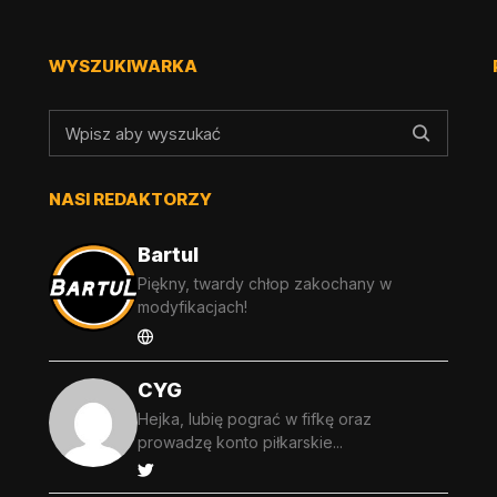
WYSZUKIWARKA
NASI REDAKTORZY
Bartul
Piękny, twardy chłop zakochany w
modyfikacjach!
CYG
Hejka, lubię pograć w fifkę oraz
prowadzę konto piłkarskie...