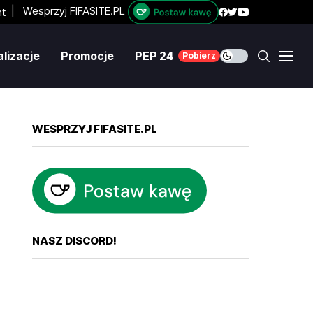
|
Wesprzyj FIFASITE.PL
lizacje
Promocje
PEP 24
Pobierz
WESPRZYJ FIFASITE.PL
NASZ DISCORD!