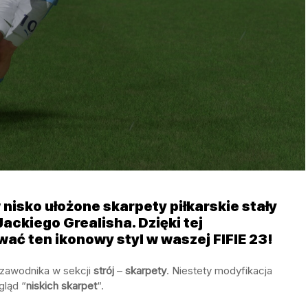
nisko ułożone skarpety piłkarskie stały
ckiego Grealisha. Dzięki tej
ać ten ikonowy styl w waszej FIFIE 23!
 zawodnika w sekcji
strój
–
skarpety
. Niestety modyfikacja
gląd “
niskich skarpet
“.