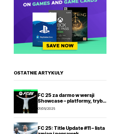
OSTATNIE ARTYKUŁY
FC 25 za darmo w wersji
Showcase – platformy, tryby
gry
01/05/2025
FC 25: Title Update #11 – lista
zmian i poprawek