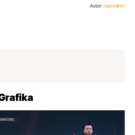
Autor:
rcpcndncr
Grafika