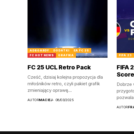
ADBOARDY
DODATKI
EA FC 25
FC HOT NEWS
GRAFIKA
FIFA 23
FC 25 UCL Retro Pack
FIFA 
Score
Cześć, dzisiaj kolejna propozycja dla
miłośników retro, czyli pakiet grafik
Dobrze 
zmieniający oprawę...
przygoto
pozwala
AUTOR
MACIEJ
08/03/2025
AUTOR
FR