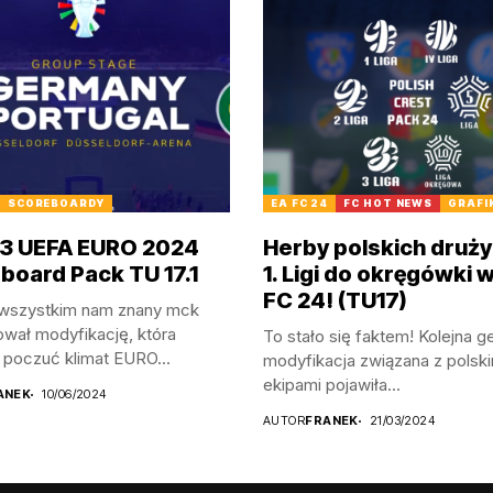
SCOREBOARDY
EA FC 24
FC HOT NEWS
GRAFI
23 UEFA EURO 2024
Herby polskich druży
board Pack TU 17.1
1. Ligi do okręgówki 
FC 24! (TU17)
wszystkim nam znany mck
wał modyfikację, która
To stało się faktem! Kolejna g
 poczuć klimat EURO...
modyfikacja związana z polski
ekipami pojawiła...
ANEK
10/06/2024
AUTOR
FRANEK
21/03/2024