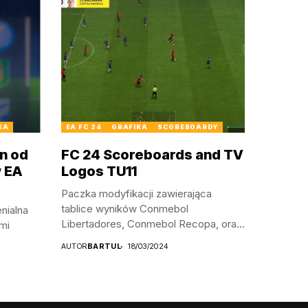
KA
EA FC 24
GRAFIKA
SCOREBOARDY
n od
FC 24 Scoreboards and TV
w EA
Logos TU11
Paczka modyfikacji zawierająca
tablice wyników Conmebol
enialna
Libertadores, Conmebol Recopa, oraz
mi
Conmebol Sudamericana....
AUTOR
BARTUL
18/03/2024