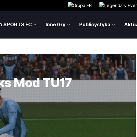
|
A SPORTS FC
Inne Gry
Publicystyka
Aktua
17
cks Mod TU17