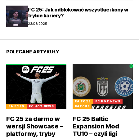
FC 25: Jak odblokować wszystkie ikony w
trybie kariery?
23/03/2025
POLECANE ARTYKUŁY
EA FC 25
FC HOT NEWS
EA FC 25
FC HOT NEWS
PATCHE
FC 25 za darmo w
FC 25 Baltic
wersji Showcase –
Expansion Mod
platformy, tryby
TU10 – czyli ligi