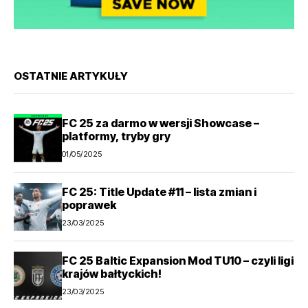
OSTATNIE ARTYKUŁY
FC 25 za darmo w wersji Showcase –
platformy, tryby gry
01/05/2025
FC 25: Title Update #11 – lista zmian i
poprawek
23/03/2025
FC 25 Baltic Expansion Mod TU10 – czyli ligi
krajów bałtyckich!
23/03/2025