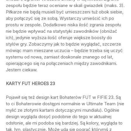
zespołu będzie teraz oceniane w skali gwiazdek (maks. 3).
Piłkarze nie będą musieli być umieszczeni tuż obok siebie,
aby połączyć się ze sobą. Wystarczy umieścić ich po
prostu w zespole. Dodatkowo niska ilość zgrania zespołu
nie będzie wpływać na statystyki zawodników (obniżać
ich), jedynie wyższa ilość oferuje większe boosty do
stylów gry. Zobaczymy jak to będzie wyglądać, szczerze
mówiąc mam mieszane uczucia – będzie trzeba się uczyć
systemu od nowa, zamiast doskonale znanego od lat,
opierającego się na połączeniach między zawodnikami.
Jestem ciekaw.
KARTY FUT HEROES 23
Pojawił się też design kart Bohaterów FUT w FIFIE 23. Są
to ci Bohaterowie dostępni normalnie w Ultimate Team (nie
mylić ze złotymi kartami dotyczącymi mundialu). Ogólnie
design wygląda dosyć podobnie do tego w aktualnej
odsłonie, ale mi podoba się bardziej. Są kolory, wygląda to
tak, hm, plastycznie. Może uda się pograć którymś z