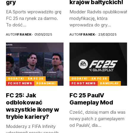
gry
krajów bałtyckich!
EA Sports wprowadziło grę
Modder Radvils opublikował
FC 25 na rynek za darmo.
modyfikację, która
To dość...
wprowadza do gry
litewskie, a także
AUTOR
FRANEK
01/05/2025
AUTOR
FRANEK
23/03/2025
łotewskie...
DODATKI
EA FC 25
DODATKI
EA FC 25
FC HOT NEWS
PORADNIKI
FC HOT NEWS
GAMEPLAY
FC 25: Jak
FC 25 PaulV
odblokować
Gameplay Mod
wszystkie ikony w
Cześć, dzisiaj mam dla was
trybie kariery?
nowy patch z gameplayem
od PaulaV, dla...
Modderzy z FIFA Infinity
udostępnili prosty sposób,