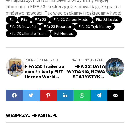
W najbliższych dniach na pewno otrzymamy więcej
informacji o FIFE 23. Leakerzy już zapowiadają, że gra ma
mnóstwo nowości. Tak więc czekamy i rozkręcamy hype!
Ea
Fifa
Fifa 23
Fifa 23 Career Mode
Fifa 23 Leaks
Fifa 23 Nowości
Fifa 23 Preorder
Fifa 23 Tryb Kariery
Fifa 23 Ultimate Team
Fut Heroes
POPRZEDNI ARTYKUŁ
NASTĘPNY ARTYKUŁ
FIFA 23: Trailer za
FIFA 23: DATA
nami! + karty FUT
WYDANIA, NOWA
Heroes World
STATYSTYKA,
Cup, gameplay
NOWE STADIONY,
FIFY 23, nowy
PRO CLUBS X
system rzutów
VOLTA
wolnych,
przedsprzedaż
WESPRZYJ FIFASITE.PL