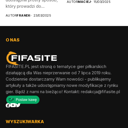
AUTOR
MACIEJ
15/03/2025
który prowadzi do
odblokowania wszystkich...
AUTOR
FRANEK
23/03/2025
O NAS
FIFASITE.PL jest stroną o tematyce gier piłkarskich
działającą dla Was nieprzerwanie od 7 lipca 2019 roku.
Codziennie dostarczamy Wam nowości - publikujemy
artykuły a także udostępniamy nowe modyfikacje z rynku
gier. Bądź z nami na bieżąco! Kontakt:
redakcja@fifasite.pl
WYSZUKIWARKA