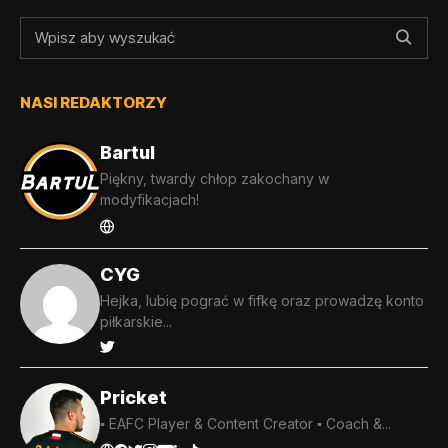
NASI REDAKTORZY
Bartul
Piękny, twardy chłop zakochany w
modyfikacjach!
CYG
Hejka, lubię pograć w fifkę oraz prowadzę konto
piłkarskie...
Pricket
▪️ EAFC Player & Content Creator ▪️ Coach &...