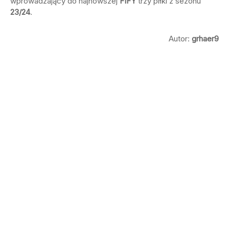
wprowadzający do najnowszej
FIFY
trzy piłki z sezonu
23/24
.
Autor:
grhaer9