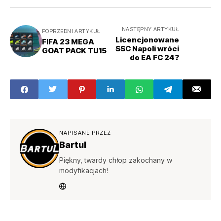
NASTĘPNY ARTYKUŁ
POPRZEDNI ARTYKUŁ
Licencjonowane
FIFA 23 MEGA
SSC Napoli wróci
GOAT PACK TU15
do EA FC 24?
NAPISANE PRZEZ
Bartul
Piękny, twardy chłop zakochany w
modyfikacjach!