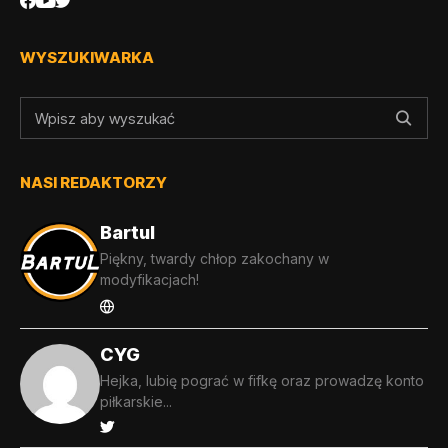
WYSZUKIWARKA
NASI REDAKTORZY
Bartul
Piękny, twardy chłop zakochany w
modyfikacjach!
CYG
Hejka, lubię pograć w fifkę oraz prowadzę konto
piłkarskie...