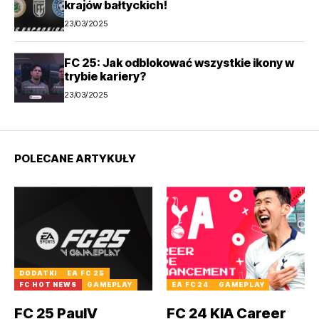
krajów bałtyckich!
23/03/2025
FC 25: Jak odblokować wszystkie ikony w
trybie kariery?
23/03/2025
POLECANE ARTYKUŁY
DODATKI
EA FC 25
FC HOT NEWS
GAMEPLAY
EA FC 24
GAMEPLAY
FC 25 PaulV
FC 24 KIA Career