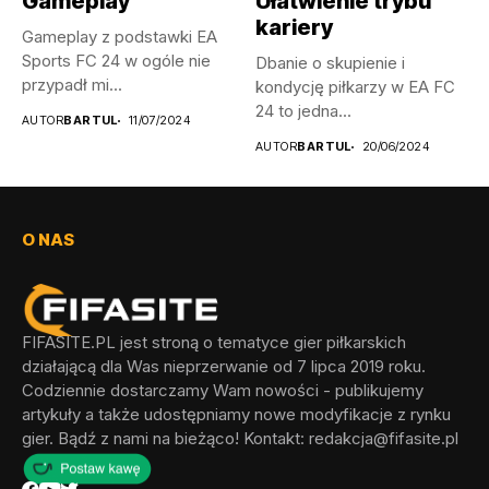
Gameplay
Ułatwienie trybu
kariery
Gameplay z podstawki EA
Sports FC 24 w ogóle nie
Dbanie o skupienie i
przypadł mi...
kondycję piłkarzy w EA FC
24 to jedna...
AUTOR
BARTUL
11/07/2024
AUTOR
BARTUL
20/06/2024
O NAS
FIFASITE.PL jest stroną o tematyce gier piłkarskich
działającą dla Was nieprzerwanie od 7 lipca 2019 roku.
Codziennie dostarczamy Wam nowości - publikujemy
artykuły a także udostępniamy nowe modyfikacje z rynku
gier. Bądź z nami na bieżąco! Kontakt:
redakcja@fifasite.pl