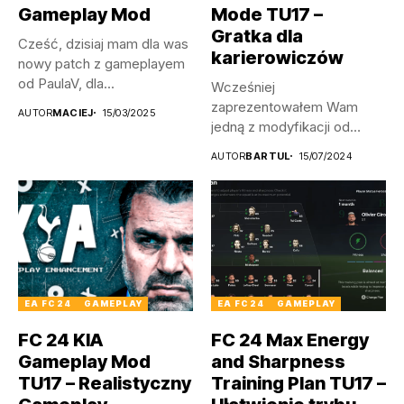
Gameplay Mod
Mode TU17 –
Gratka dla
Cześć, dzisiaj mam dla was
karierowiczów
nowy patch z gameplayem
od PaulaV, dla...
Wcześniej
zaprezentowałem Wam
AUTOR
MACIEJ
15/03/2025
jedną z modyfikacji od
moddera KIA. Dziś
AUTOR
BARTUL
15/07/2024
nadszedł czas...
EA FC 24
GAMEPLAY
EA FC 24
GAMEPLAY
FC 24 KIA
FC 24 Max Energy
Gameplay Mod
and Sharpness
TU17 – Realistyczny
Training Plan TU17 –