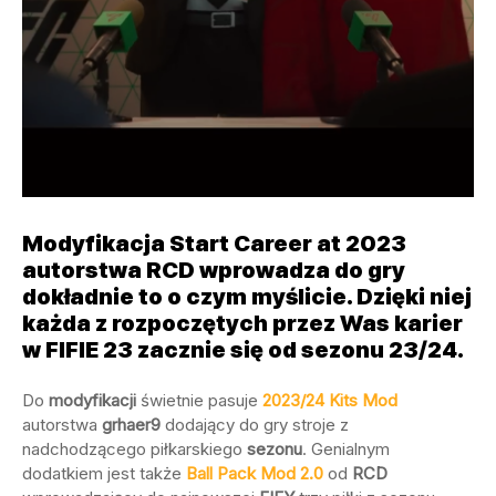
Modyfikacja Start Career at 2023
autorstwa RCD wprowadza do gry
dokładnie to o czym myślicie. Dzięki niej
każda z rozpoczętych przez Was karier
w FIFIE 23 zacznie się od sezonu 23/24.
Do
modyfikacji
świetnie pasuje
2023/24 Kits Mod
autorstwa
grhaer9
dodający do gry stroje z
nadchodzącego piłkarskiego
sezonu
. Genialnym
dodatkiem jest także
Ball Pack Mod 2.0
od
RCD