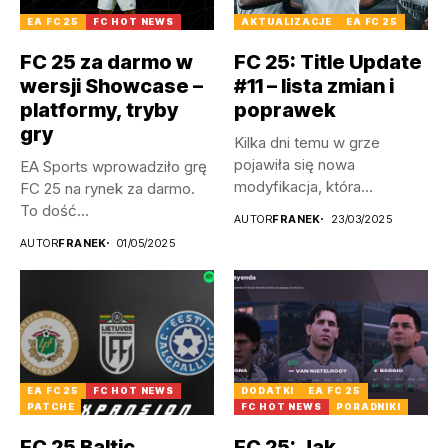
EA FC 25
FC HOT NEWS
AKTUALIZACJE
EA FC 25
FC 25 za darmo w
FC 25: Title Update
wersji Showcase –
#11 – lista zmian i
platformy, tryby
poprawek
gry
Kilka dni temu w grze
pojawiła się nowa
EA Sports wprowadziło grę
modyfikacja, która
FC 25 na rynek za darmo.
wprowadza kilka...
To dość...
AUTOR
FRANEK
23/03/2025
AUTOR
FRANEK
01/05/2025
EA FC 25
FC HOT NEWS
DODATKI
EA FC 25
PATCHE
FC HOT NEWS
PORADNIKI
FC 25 Baltic
FC 25: Jak