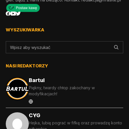
WYSZUKIWARKA
NASI REDAKTORZY
Bartul
Piękny, twardy chłop zakochany w
modyfikacjach!
CYG
Hejka, lubię pograć w fifkę oraz prowadzę konto
piłkarskie...