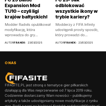
Expansion Mod
odblokować
TU10 – czyli ligi
wszystkie ikony w
krajów bałtyckich!
trybie kariery?
Modder Radvils opublikował
Modderzy z FIFA Infinity
modyfikację, która
udostępnili prosty sposób,
wprowadza do gry
który prowadzi do
litewskie, a także
odblokowania wszystkich...
AUTOR
FRANEK
23/03/2025
AUTOR
FRANEK
23/03/2025
łotewskie...
O NAS
FIFASITE.PL jest stroną o tematyce gier piłkarskich
działającą dla Was nieprzerwanie od 7 lipca 2019 roku.
Codziennie dostarczamy Wam nowości - publikujemy
artykuły a także udostępniamy nowe modyfikacje z rynku
gier. Bądź z nami na bieżąco! Kontakt:
redakcja@fifasite.pl