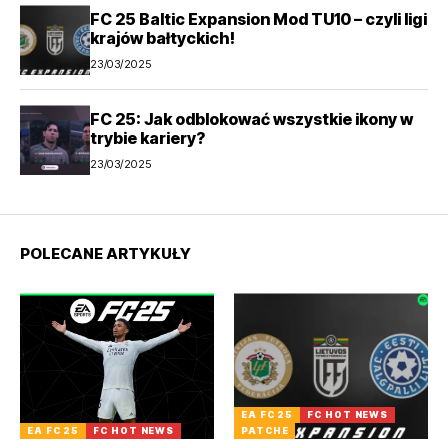
FC 25 Baltic Expansion Mod TU10 – czyli ligi
krajów bałtyckich!
23/03/2025
FC 25: Jak odblokować wszystkie ikony w
trybie kariery?
23/03/2025
POLECANE ARTYKUŁY
EA FC 25
FC HOT NEWS
EA FC 25
FC HOT NEWS
PATCHE