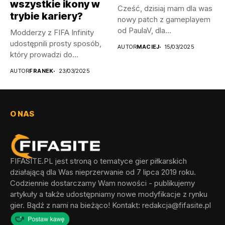
wszystkie ikony w
Cześć, dzisiaj mam dla was
trybie kariery?
nowy patch z gameplayem
od PaulaV, dla...
Modderzy z FIFA Infinity
udostępnili prosty sposób,
AUTOR
MACIEJ
15/03/2025
który prowadzi do
odblokowania wszystkich...
AUTOR
FRANEK
23/03/2025
O NAS
FIFASITE.PL jest stroną o tematyce gier piłkarskich
działającą dla Was nieprzerwanie od 7 lipca 2019 roku.
Codziennie dostarczamy Wam nowości - publikujemy
artykuły a także udostępniamy nowe modyfikacje z rynku
gier. Bądź z nami na bieżąco! Kontakt:
redakcja@fifasite.pl