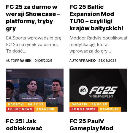
FC 25 za darmo w
FC 25 Baltic
wersji Showcase –
Expansion Mod
platformy, tryby
TU10 – czyli ligi
gry
krajów bałtyckich!
EA Sports wprowadziło grę
Modder Radvils opublikował
FC 25 na rynek za darmo.
modyfikację, która
To dość...
wprowadza do gry
litewskie, a także
AUTOR
FRANEK
01/05/2025
AUTOR
FRANEK
23/03/2025
łotewskie...
DODATKI
EA FC 25
DODATKI
EA FC 25
FC HOT NEWS
PORADNIKI
FC HOT NEWS
GAMEPLAY
FC 25: Jak
FC 25 PaulV
odblokować
Gameplay Mod