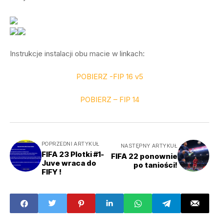
Instrukcje instalacji obu macie w linkach:
POBIERZ -FIP 16 v5
POBIERZ – FIP 14
POPRZEDNI ARTYKUŁ
NASTĘPNY ARTYKUŁ
FIFA 23 Plotki #1-
FIFA 22 ponownie
Juve wraca do
po taniości!
FIFY !