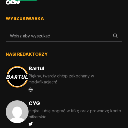
WYSZUKIWARKA
NASI REDAKTORZY
Bartul
Piękny, twardy chłop zakochany w
modyfikacjach!
CYG
Hejka, lubię pograć w fifkę oraz prowadzę konto
piłkarskie...