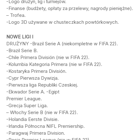
-Logo drużyn, lig i turniejów.
-Finanse (budżety, opłaty za przelewy, nagrody pieniężne).
– Trofea.
-Logo 3D używane w chusteczkach powtórkowych.
NOWE LIGI I
DRUŻYNY -Brazil Serie A (niekompletne w FIFA 22).
-Brazil Serie B.
-Chile Primera División (nie w FIFA 22).
-Kolumbia Kategoria Primera (nie w FIFA 22).
-Kostaryka Primera División.
-Cypr Pierwsza Dywizja.
-Pierwsza liga Republiki Czeskiej.
-Ekwador Serie A. -Egipt
Premier League.
-Grecja Super Liga.
– Włochy Serie B (nie w FIFA 22).
-Holandia Eerste Divisie.
-Irlandia Północna NIFL Premiership.
-Paragwaj Primera Division.
-Rosja Premier League (nie w FIFA 22).