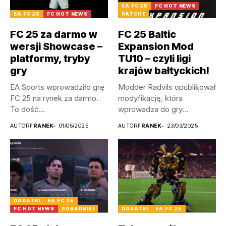
EA FC 25
FC HOT NEWS
EA FC 25
FC HOT NEWS
PATCHE
FC 25 za darmo w
FC 25 Baltic
wersji Showcase –
Expansion Mod
platformy, tryby
TU10 – czyli ligi
gry
krajów bałtyckich!
EA Sports wprowadziło grę
Modder Radvils opublikował
FC 25 na rynek za darmo.
modyfikację, która
To dość...
wprowadza do gry
litewskie, a także
AUTOR
FRANEK
01/05/2025
AUTOR
FRANEK
23/03/2025
łotewskie...
DODATKI
EA FC 25
FC HOT NEWS
PORADNIKI
DODATKI
EA FC 25