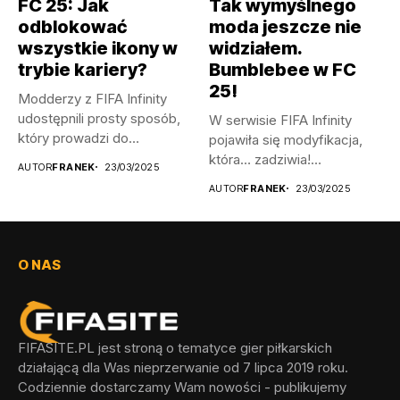
FC 25: Jak
Tak wymyślnego
odblokować
moda jeszcze nie
wszystkie ikony w
widziałem.
trybie kariery?
Bumblebee w FC
25!
Modderzy z FIFA Infinity
udostępnili prosty sposób,
W serwisie FIFA Infinity
który prowadzi do
pojawiła się modyfikacja,
odblokowania wszystkich...
która… zadziwia!
AUTOR
FRANEK
23/03/2025
Wprowadza ona do...
AUTOR
FRANEK
23/03/2025
O NAS
FIFASITE.PL jest stroną o tematyce gier piłkarskich
działającą dla Was nieprzerwanie od 7 lipca 2019 roku.
Codziennie dostarczamy Wam nowości - publikujemy