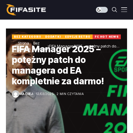
BEZ KATEGORII
DODATKI
EDYCJE RETRO
FC HOT NEWS
Strona
Bez
FIFA Manager 2025 – potężny patch do
FIFA Manager 2025 –
główna
kategorii
managera od EA kompletnie za darmo!
potężny patch do
managera od EA
kompletnie za darmo!
MACIEJ
12/03/2025
2 MIN CZYTANIA