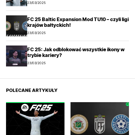
23/03/2025
FC 25 Baltic Expansion Mod TU10 – czyli ligi
krajów bałtyckich!
23/03/2025
FC 25: Jak odblokować wszystkie ikony w
trybie kariery?
23/03/2025
POLECANE ARTYKUŁY