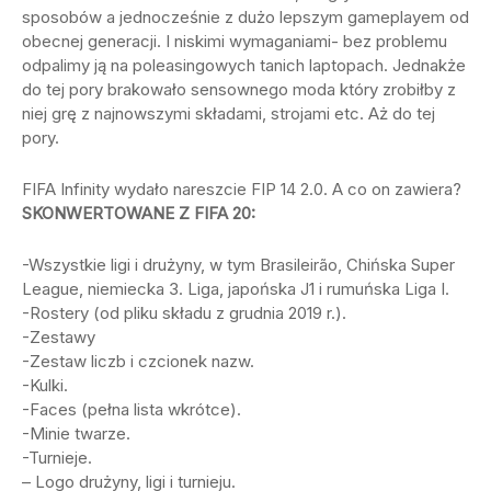
sposobów a jednocześnie z dużo lepszym gameplayem od
obecnej generacji. I niskimi wymaganiami- bez problemu
odpalimy ją na poleasingowych tanich laptopach. Jednakże
do tej pory brakowało sensownego moda który zrobiłby z
niej grę z najnowszymi składami, strojami etc. Aż do tej
pory.
FIFA Infinity wydało nareszcie FIP 14 2.0. A co on zawiera?
SKONWERTOWANE Z FIFA 20:
-Wszystkie ligi i drużyny, w tym Brasileirão, Chińska Super
League, niemiecka 3. Liga, japońska J1 i rumuńska Liga I.
-Rostery (od pliku składu z grudnia 2019 r.).
-Zestawy
-Zestaw liczb i czcionek nazw.
-Kulki.
-Faces (pełna lista wkrótce).
-Minie twarze.
-Turnieje.
– Logo drużyny, ligi i turnieju.