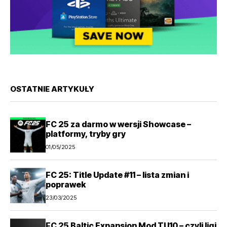
OSTATNIE ARTYKUŁY
FC 25 za darmo w wersji Showcase –
platformy, tryby gry
01/05/2025
FC 25: Title Update #11 – lista zmian i
poprawek
23/03/2025
FC 25 Baltic Expansion Mod TU10 – czyli ligi