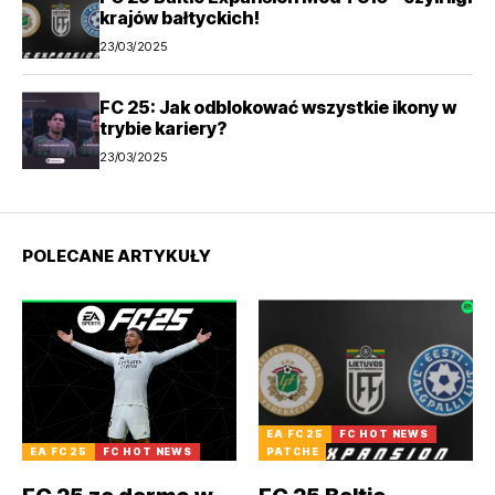
krajów bałtyckich!
23/03/2025
FC 25: Jak odblokować wszystkie ikony w
trybie kariery?
23/03/2025
POLECANE ARTYKUŁY
EA FC 25
FC HOT NEWS
EA FC 25
FC HOT NEWS
PATCHE