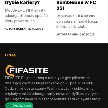
trybie kariery?
Bumblebee w FC
25!
Modderzy z FIFA Infinity
udostępnili prosty sposób,
W serwisie FIFA Infinity
który prowadzi do
pojawiła się modyfikacja,
odblokowania wszystkich...
która… zadziwia!
AUTOR
FRANEK
23/03/2025
Wprowadza ona do...
AUTOR
FRANEK
23/03/2025
O NAS
FIFASITE.PL jest stroną o tematyce gier piłkarskich
działającą dla Was nieprzerwanie od 7 lipca 2019 roku.
Codziennie dostarczamy Wam nowości - publikujemy
artykuły a także udostępniamy nowe modyfikacje z rynku
gier. Bądź z nami na bieżąco! Kontakt:
redakcja@fifasite.pl