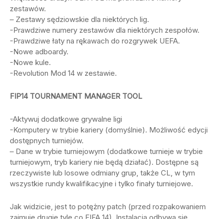
zestawów.
– Zestawy sędziowskie dla niektórych lig.
-Prawdziwe numery zestawów dla niektórych zespołów.
-Prawdziwe łaty na rękawach do rozgrywek UEFA.
-Nowe adboardy.
-Nowe kule.
-Revolution Mod 14 w zestawie.
FIP14 TOURNAMENT MANAGER TOOL
-Aktywuj dodatkowe grywalne ligi
-Komputery w trybie kariery (domyślnie). Możliwość edycji
dostępnych turniejów.
– Dane w trybie turniejowym (dodatkowe turnieje w trybie
turniejowym, tryb kariery nie będą działać). Dostępne są
rzeczywiste lub losowe odmiany grup, także CL, w tym
wszystkie rundy kwalifikacyjne i tylko finały turniejowe.
Jak widzicie, jest to potężny patch (przed rozpakowaniem
zajmuje drugie tyle co FIFA 14). Instalacja odbywa się