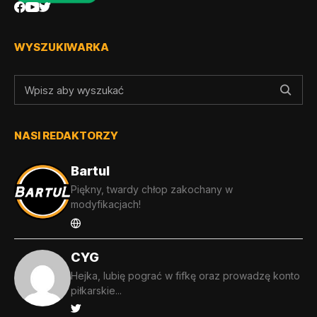
WYSZUKIWARKA
NASI REDAKTORZY
Bartul
Piękny, twardy chłop zakochany w
modyfikacjach!
CYG
Hejka, lubię pograć w fifkę oraz prowadzę konto
piłkarskie...