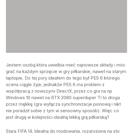
Jestem osobą która uwielbia mieć najnowsze składy i móc
grać na każdym sprzęcie w gry piłkarskie, nawet na starym
laptopie. Do tej pory ideałem do tego był PES 6 którego
scena ciągle żyje, jednakże PES 6 ma problem z
współpracą z nowszymi DirectX, przez co gra na np
Windows 10 nawet na RTX 2080 superduper TI to droga
przez mękkę (gra wyłącza synchronizacje pionową i nikt
nie poradził sobie z tym w sensowny sposób). Więc co
jest drugą w kolejności idealną lekką grą piłkarską?
Stara FIFA 14. Idealna do modowania, rozgryziona na sto