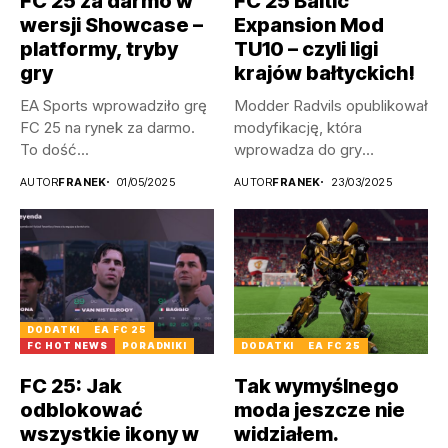
FC 25 za darmo w
FC 25 Baltic
wersji Showcase –
Expansion Mod
platformy, tryby
TU10 – czyli ligi
gry
krajów bałtyckich!
EA Sports wprowadziło grę
Modder Radvils opublikował
FC 25 na rynek za darmo.
modyfikację, która
To dość...
wprowadza do gry
litewskie, a także
AUTOR
FRANEK
01/05/2025
AUTOR
FRANEK
23/03/2025
łotewskie...
DODATKI
EA FC 25
FC HOT NEWS
PORADNIKI
DODATKI
EA FC 25
FC 25: Jak
Tak wymyślnego
odblokować
moda jeszcze nie
wszystkie ikony w
widziałem.