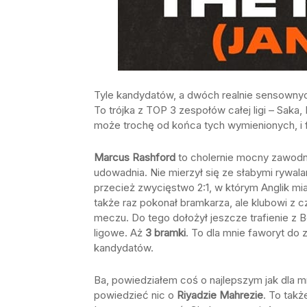
Tyle kandydatów, a dwóch realnie sensownyc
To trójka z TOP 3 zespołów całej ligi – Saka
może trochę od końca tych wymienionych, i 
Marcus Rashford
to cholernie mocny zawodni
udowadnia. Nie mierzył się ze słabymi rywal
przecież zwycięstwo 2:1, w którym Anglik mi
także raz pokonał bramkarza, ale klubowi z 
meczu. Do tego dołożył jeszcze trafienie z 
ligowe. Aż
3 bramki
. To dla mnie faworyt do
kandydatów.
Ba, powiedziałem coś o najlepszym jak dla m
powiedzieć nic o
Riyadzie Mahrezie
. To tak