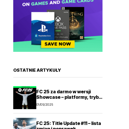
OSTATNIE ARTYKUŁY
FC 25 za darmo w wersji
Showcase – platformy, tryby
gry
01/05/2025
FC 25: Title Update #11 – lista
zmian i poprawek