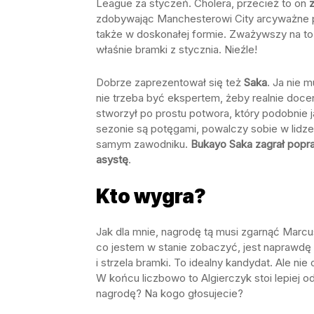
League za styczeń. Cholera, przecież to on
zdobywając Manchesterowi City arcyważne pu
także w doskonałej formie. Zważywszy na to,
właśnie bramki z stycznia. Nieźle!
Dobrze zaprezentował się też
Saka
. Ja nie 
nie trzeba być ekspertem, żeby realnie doc
stworzył po prostu potwora, który podobnie 
sezonie są potęgami, powalczy sobie w lidze E
samym zawodniku.
Bukayo Saka zagrał popra
asystę
.
Kto wygra?
Jak dla mnie, nagrodę tą musi zgarnąć Marcus 
co jestem w stanie zobaczyć, jest naprawdę 
i strzela bramki. To idealny kandydat. Ale ni
W końcu liczbowo to Algierczyk stoi lepiej od
nagrodę? Na kogo głosujecie?