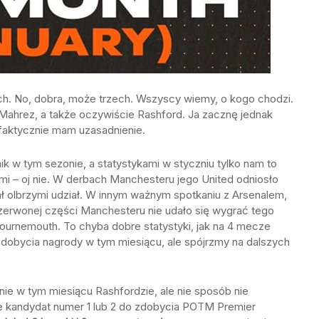
h. No, dobra, może trzech. Wszyscy wiemy, o kogo chodzi.
, Mahrez, a także oczywiście Rashford. Ja zacznę jednak
faktycznie mam uzasadnienie.
k w tym sezonie, a statystykami w styczniu tylko nam to
ami – oj nie. W derbach Manchesteru jego United odniosło
ał olbrzymi udział. W innym ważnym spotkaniu z Arsenalem,
czerwonej części Manchesteru nie udało się wygrać tego
Bournemouth. To chyba dobre statystyki, jak na 4 mecze
 zdobycia nagrody w tym miesiącu, ale spójrzmy na dalszych
nie w tym miesiącu Rashfordzie, ale nie sposób nie
że kandydat numer 1 lub 2 do zdobycia POTM Premier