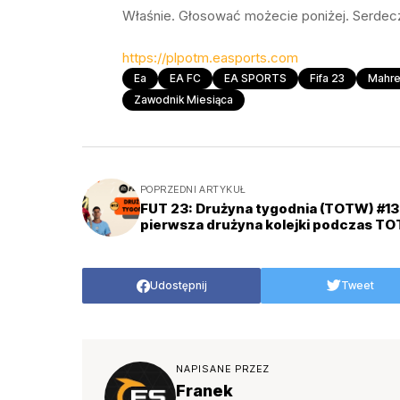
Właśnie. Głosować możecie poniżej. Serdec
https://plpotm.easports.com
Ea
EA FC
EA SPORTS
Fifa 23
Mahr
Zawodnik Miesiąca
POPRZEDNI ARTYKUŁ
FUT 23: Drużyna tygodnia (TOTW) #13
pierwsza drużyna kolejki podczas TO
Udostępnij
Tweet
NAPISANE PRZEZ
Franek