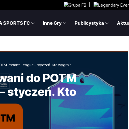
|
A SPORTS FC
Inne Gry
Publicystyka
Aktua
OTM Premier League – styczeń. Kto wygra?
wani do POTM
– styczeń. Kto