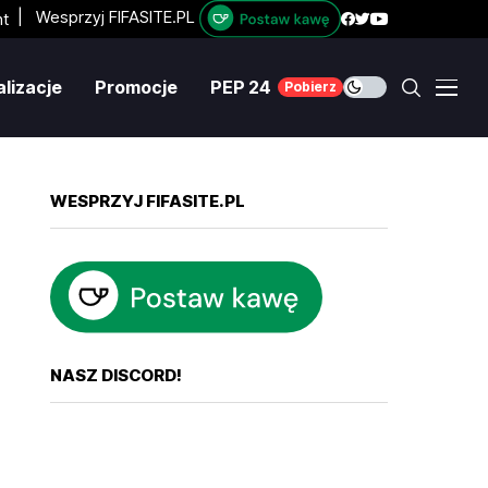
|
Wesprzyj FIFASITE.PL
lizacje
Promocje
PEP 24
Pobierz
WESPRZYJ FIFASITE.PL
NASZ DISCORD!