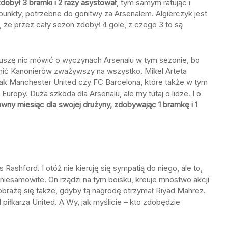
zdobył
3 bramki i 2 razy asystował
, tym samym ratując i
nkty, potrzebne do gonitwy za Arsenalem. Algierczyk jest
 że przez cały sezon zdobył 4 gole, z czego 3 to są
muszę nic mówić o wyczynach Arsenalu w tym sezonie, bo
enić Kanonierów zważywszy na wszystko. Mikel Arteta
jak Manchester United czy FC Barcelona, które także w tym
uropy. Duża szkoda dla Arsenalu, ale my tutaj o lidze. I o
wny miesiąc dla swojej drużyny, zdobywając 1 bramkę i 1
Rashford. I otóż nie kieruję się sympatią do niego, ale to,
niesamowite. On rządzi na tym boisku, kreuje mnóstwo akcji
e obrażę się także, gdyby tą nagrodę otrzymał Riyad Mahrez.
 piłkarza United. A Wy, jak myślicie – kto zdobędzie