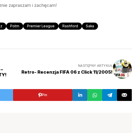
znie zapraszam i zachęcam!
ez
Potm
Premier League
Rashford
Saka
NASTĘPNY ARTYKUŁ
 –
Retro- Recenzja FIFA 06 z Click 11/2005!
TY!
Pin