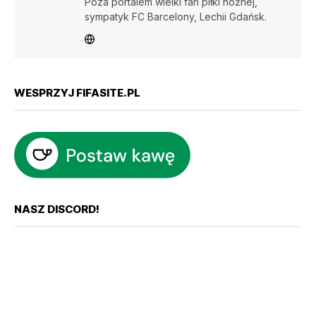
Poza portalem wielki fan piłki nożnej,
sympatyk FC Barcelony, Lechii Gdańsk.
WESPRZYJ FIFASITE.PL
NASZ DISCORD!