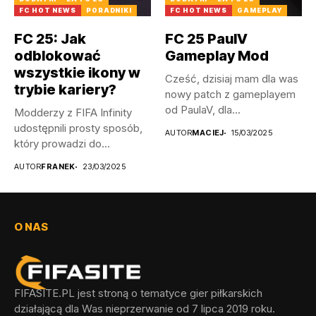
FC HOT NEWS
PORADNIKI
FC HOT NEWS
GAMEPLAY
FC 25: Jak
FC 25 PaulV
odblokować
Gameplay Mod
wszystkie ikony w
Cześć, dzisiaj mam dla was
trybie kariery?
nowy patch z gameplayem
od PaulaV, dla...
Modderzy z FIFA Infinity
udostępnili prosty sposób,
AUTOR
MACIEJ
15/03/2025
który prowadzi do
odblokowania wszystkich...
AUTOR
FRANEK
23/03/2025
O NAS
FIFASITE.PL jest stroną o tematyce gier piłkarskich
działającą dla Was nieprzerwanie od 7 lipca 2019 roku.