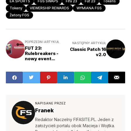
EA SPORTS
FGS SWAPS
Fifa 23
Fut 23
Tokens
Tokeny
VIEWERSHIP REWARDS
WYMIANA FGS
Żetony FGS
POPRZEDNI ARTYKUŁ
NASTĘPNY ARTYKUŁ
FUT 23:
Classic Patch 16
Rulebreakers -
v2.0
nowy event
właśnie
wystartował!
NAPISANE PRZEZ
Franek
Redaktor Naczelny FIFASITE.PL. Jeden z
założycieli portalu obok Macieja i Wojtka.