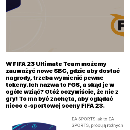
W FIFA 23 Ultimate Team możemy
zauważyć nowe SBC, gdzie aby dostać
nagrody, trzeba wymienić pewne
tokeny. Ich nazwa to FGS, a skąd je w
ogóle wziąć? Otóż oczywiście, że nie z
gry! To ma być zachęta, aby oglądać
nieco e-sportowej sceny FIFA 23.
EA SPORTS jak to EA
SPORTS, próbują różnych