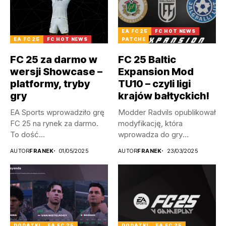
EA FC 25
FC HOT NEWS
EA FC 25
FC HOT NEWS
PATCHE
FC 25 za darmo w
FC 25 Baltic
wersji Showcase –
Expansion Mod
platformy, tryby
TU10 – czyli ligi
gry
krajów bałtyckich!
EA Sports wprowadziło grę
Modder Radvils opublikował
FC 25 na rynek za darmo.
modyfikację, która
To dość...
wprowadza do gry
litewskie, a także
AUTOR
FRANEK
01/05/2025
AUTOR
FRANEK
23/03/2025
łotewskie...
DODATKI
EA FC 25
DODATKI
EA FC 25