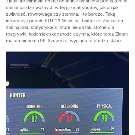
Zlatan Ibrahimovic dostał dosadnie osłabiony pod kątem w
sumie bardzo ważnych w tej grze atrybutów, takich jak
zwinność, równowaga czy stamina. I to bardzo. Taką
informację podało FUT 23 News na Twitterze. Zyskał on
zaś na kilku statystykach, które nie są tak istotne dla
rozgrywki, takich jak skoczność czy siła, które teraz Zlatan
ma ocenione na 99. Szczerze, wygląda to bardzo słabo.