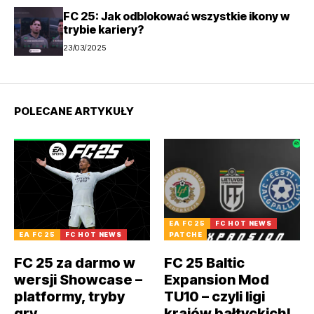
FC 25: Jak odblokować wszystkie ikony w
trybie kariery?
23/03/2025
POLECANE ARTYKUŁY
EA FC 25
FC HOT NEWS
EA FC 25
FC HOT NEWS
PATCHE
FC 25 za darmo w
FC 25 Baltic
wersji Showcase –
Expansion Mod
platformy, tryby
TU10 – czyli ligi
gry
krajów bałtyckich!