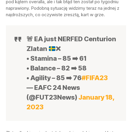
pod kątem overalla, ale i tak błąd ten został po tygodniu
naprawiony. Podobną sytuację widzimy teraz na jednej z
najdroższych, co oczywiste zresztą, kart w grze.
🚨
EA just NERFED Centurion
Zlatan
❌
• Stamina – 85 ➡️ 61
• Balance – 82 ➡️ 58
• Agility – 85 ➡️ 76
#FIFA23
— EAFC 24 News
(@FUT23News)
January 18,
2023