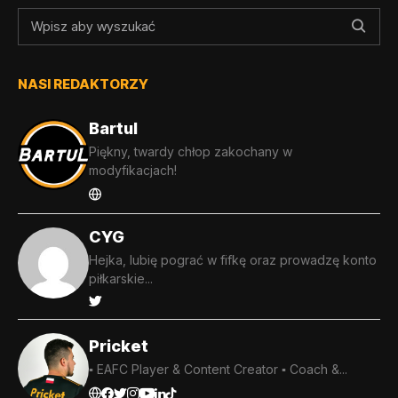
NASI REDAKTORZY
Bartul
Piękny, twardy chłop zakochany w
modyfikacjach!
CYG
Hejka, lubię pograć w fifkę oraz prowadzę konto
piłkarskie...
Pricket
▪️ EAFC Player & Content Creator ▪️ Coach &...