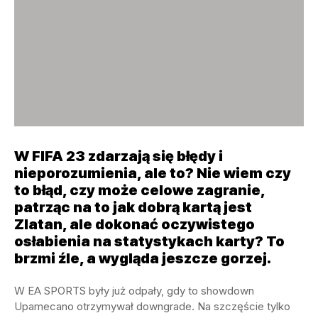
W FIFA 23 zdarzają się błędy i
nieporozumienia, ale to? Nie wiem czy
to błąd, czy może celowe zagranie,
patrząc na to jak dobrą kartą jest
Zlatan, ale dokonać oczywistego
osłabienia na statystykach karty? To
brzmi źle, a wygląda jeszcze gorzej.
W EA SPORTS były już odpały, gdy to showdown
Upamecano otrzymywał downgrade. Na szczęście tylko