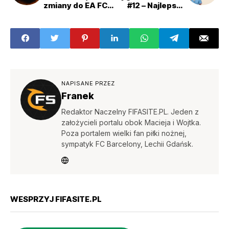
zmiany do EA FC
#12 – Najlepsza
24! Jakie nowości
drużyna minionej
ukażą się we
kolejki powraca!
wrześniu?
NAPISANE PRZEZ
Franek
Redaktor Naczelny FIFASITE.PL. Jeden z
założycieli portalu obok Macieja i Wojtka.
Poza portalem wielki fan piłki nożnej,
sympatyk FC Barcelony, Lechii Gdańsk.
WESPRZYJ FIFASITE.PL