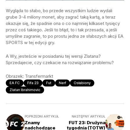
Wygląda to słabo, bo przede wszystkim ludzie wydali
grube 3-4 miliony monet, aby zagrać taką kartą, a teraz
okazuje się, że spadnie ona o co najmniej kilkaset tysięcy
przez coś takiego. Jeśli to błąd, to i tak przesada, a jeśli
umyślne zagranie, to po prostu jedna ze słabszych akcji EA
SPORTS w tej edycji gry.
A Wy, jesteście w posiadaniu tej wersji Zlatana?
Sprzedajecie, czy czekacie na rozwiązanie problemu?
Obrazek: Transfermarkt
EA FC
Fifa 23
Fut
Nerf
Osłabiony
Zlatan Ibrahimovic
POPRZEDNI ARTYKUŁ
NASTĘPNY ARTYKUŁ
Znamy
FUT 23: Drużyna
nadchodzące
tygodnia (TOTW)