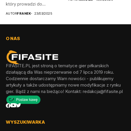
który prowadzi do
odblokowania wszystkich...
AUTOR
FRANEK
23/03/2025
O NAS
FIFASITE.PL jest stroną o tematyce gier piłkarskich
działającą dla Was nieprzerwanie od 7 lipca 2019 roku.
Codziennie dostarczamy Wam nowości - publikujemy
artykuły a także udostępniamy nowe modyfikacje z rynku
gier. Bądź z nami na bieżąco! Kontakt:
redakcja@fifasite.pl
WYSZUKIWARKA