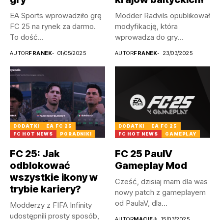
EA Sports wprowadziło grę
Modder Radvils opublikował
FC 25 na rynek za darmo.
modyfikację, która
To dość...
wprowadza do gry
litewskie, a także
AUTOR
FRANEK
01/05/2025
AUTOR
FRANEK
23/03/2025
łotewskie...
DODATKI
EA FC 25
DODATKI
EA FC 25
FC HOT NEWS
PORADNIKI
FC HOT NEWS
GAMEPLAY
FC 25: Jak
FC 25 PaulV
odblokować
Gameplay Mod
wszystkie ikony w
Cześć, dzisiaj mam dla was
trybie kariery?
nowy patch z gameplayem
od PaulaV, dla...
Modderzy z FIFA Infinity
udostępnili prosty sposób,
AUTOR
MACIEJ
15/03/2025