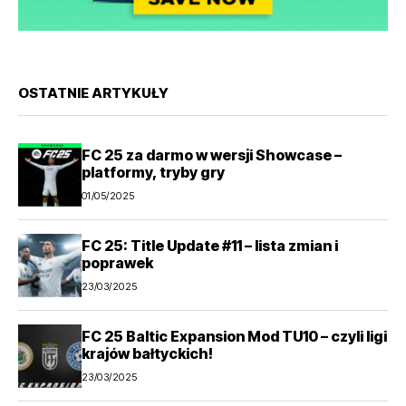
OSTATNIE ARTYKUŁY
FC 25 za darmo w wersji Showcase –
platformy, tryby gry
01/05/2025
FC 25: Title Update #11 – lista zmian i
poprawek
23/03/2025
FC 25 Baltic Expansion Mod TU10 – czyli ligi
krajów bałtyckich!
23/03/2025