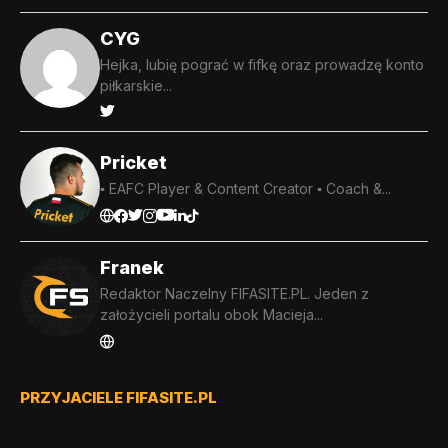
CYG
Hejka, lubię pograć w fifkę oraz prowadzę konto
piłkarskie...
Pricket
▪️ EAFC Player & Content Creator ▪️ Coach &...
Franek
Redaktor Naczelny FIFASITE.PL. Jeden z
założycieli portalu obok Macieja...
PRZYJACIELE FIFASITE.PL