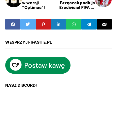
w wersji
Brzęczek podbija
"Optimus"!
Eredivisie! FIFA 21
- Kariera
Menedżera
WESPRZYJ FIFASITE.PL
NASZ DISCORD!