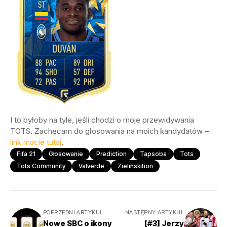
I to byłoby na tyle, jeśli chodzi o moje przewidywania
TOTS. Zachęcam do głosowania na moich kandydatów –
link macie tutaj
.
Fifa 21
Głosowanie
Prediction
Tapsoba
Tots
Tots Community
Valverde
Zielińskition
POPRZEDNI ARTYKUŁ
NASTĘPNY ARTYKUŁ
Nowe SBC o ikony
[#3] Jerzy