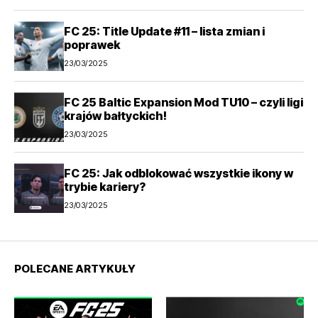
FC 25: Title Update #11 – lista zmian i
poprawek
23/03/2025
FC 25 Baltic Expansion Mod TU10 – czyli ligi
krajów bałtyckich!
23/03/2025
FC 25: Jak odblokować wszystkie ikony w
trybie kariery?
23/03/2025
POLECANE ARTYKUŁY