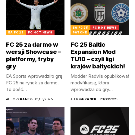
EA FC 25
FC HOT NEWS
EA FC 25
FC HOT NEWS
PATCHE
FC 25 za darmo w
FC 25 Baltic
wersji Showcase –
Expansion Mod
platformy, tryby
TU10 – czyli ligi
gry
krajów bałtyckich!
EA Sports wprowadziło grę
Modder Radvils opublikował
FC 25 na rynek za darmo.
modyfikację, która
To dość...
wprowadza do gry
litewskie, a także
AUTOR
FRANEK
01/05/2025
AUTOR
FRANEK
23/03/2025
łotewskie...