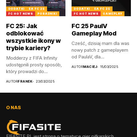
DODATKI
EA FC 25
DODATKI
EA FC 25
FC HOT NEWS
PORADNIKI
FC HOT NEWS
GAMEPLAY
FC 25: Jak
FC 25 PaulV
odblokować
Gameplay Mod
wszystkie ikony w
Cześć, dzisiaj mam dla was
trybie kariery?
nowy patch z gameplayem
od PaulaV, dla...
Modderzy z FIFA Infinity
udostępnili prosty sposób,
AUTOR
MACIEJ
15/03/2025
który prowadzi do
odblokowania wszystkich...
AUTOR
FRANEK
23/03/2025
O NAS
FIFASITE.PL jest stroną o tematyce gier piłkarskich