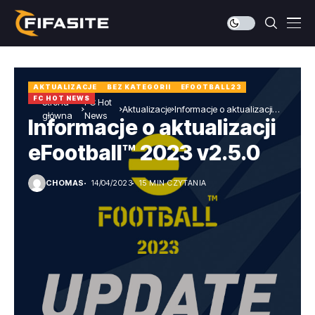
AKTUALIZACJE
BEZ KATEGORII
EFOOTBALL23
FC HOT NEWS
Strona
FC Hot
Aktualizacje
Informacje o aktualizacji
główna
News
Informacje o aktualizacji
eFootball™ 2023 v2.5.0
eFootball™ 2023 v2.5.0
CHOMAS
14/04/2023
15 MIN CZYTANIA