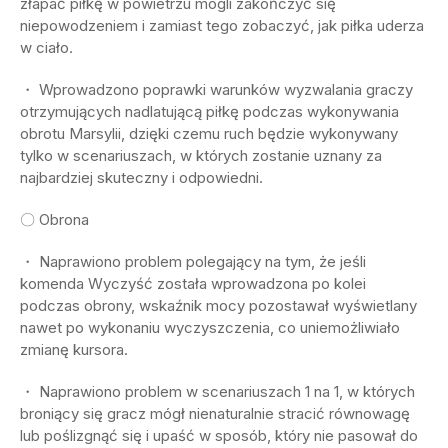
złapać piłkę w powietrzu mogli zakończyć się
niepowodzeniem i zamiast tego zobaczyć, jak piłka uderza
w ciało.
・ Wprowadzono poprawki warunków wyzwalania graczy
otrzymujących nadlatującą piłkę podczas wykonywania
obrotu Marsylii, dzięki czemu ruch będzie wykonywany
tylko w scenariuszach, w których zostanie uznany za
najbardziej skuteczny i odpowiedni.
〇 Obrona
・ Naprawiono problem polegający na tym, że jeśli
komenda Wyczyść została wprowadzona po kolei
podczas obrony, wskaźnik mocy pozostawał wyświetlany
nawet po wykonaniu wyczyszczenia, co uniemożliwiało
zmianę kursora.
・ Naprawiono problem w scenariuszach 1 na 1, w których
broniący się gracz mógł nienaturalnie stracić równowagę
lub poślizgnąć się i upaść w sposób, który nie pasował do