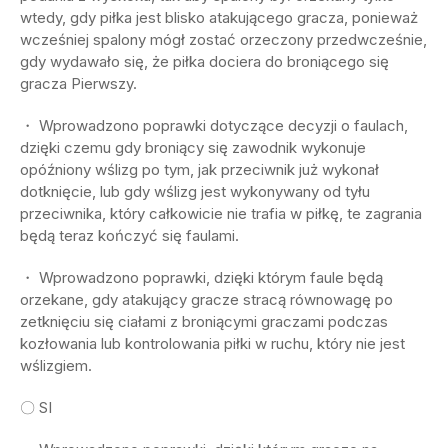
wtedy, gdy piłka jest blisko atakującego gracza, ponieważ
wcześniej spalony mógł zostać orzeczony przedwcześnie,
gdy wydawało się, że piłka dociera do broniącego się
gracza Pierwszy.
・ Wprowadzono poprawki dotyczące decyzji o faulach,
dzięki czemu gdy broniący się zawodnik wykonuje
opóźniony wślizg po tym, jak przeciwnik już wykonał
dotknięcie, lub gdy wślizg jest wykonywany od tyłu
przeciwnika, który całkowicie nie trafia w piłkę, te zagrania
będą teraz kończyć się faulami.
・ Wprowadzono poprawki, dzięki którym faule będą
orzekane, gdy atakujący gracze stracą równowagę po
zetknięciu się ciałami z broniącymi graczami podczas
kozłowania lub kontrolowania piłki w ruchu, który nie jest
wślizgiem.
〇 SI