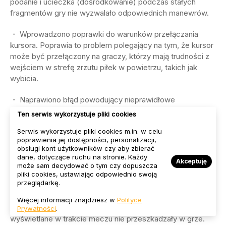
podanie i ucieczka (dośrodkowanie) podczas stałych
fragmentów gry nie wyzwalało odpowiednich manewrów.
・ Wprowadzono poprawki do warunków przełączania
kursora. Poprawia to problem polegający na tym, że kursor
może być przełączony na graczy, którzy mają trudności z
wejściem w strefę zrzutu piłek w powietrzu, takich jak
wybicia.
・ Naprawiono błąd powodujący nieprawidłowe
przełączanie kursora w przypadku nisko unoszących się
Ten serwis wykorzystuje pliki cookies
piłek, gdy zmiana kursora jest ustawiona na [Ręczna].
Serwis wykorzystuje pliki cookies m.in. w celu
poprawienia jej dostępności, personalizacji,
Globalne ulepszenia
obsługi kont użytkowników czy aby zbierać
dane, dotyczące ruchu na stronie. Każdy
Akceptuję
może sam decydować o tym czy dopuszcza
PlayStation®5, PlayStation®4, Xbox Series X|S, Xbox One,
pliki cookies, ustawiając odpowiednio swoją
przeglądarkę.
Windows , Steam®
Więcej informacji znajdziesz w
Polityce
・ Wprowadzono poprawki, aby statystyki meczu i zmiany
Prywatności
.
wyświetlane w trakcie meczu nie przeszkadzały w grze.