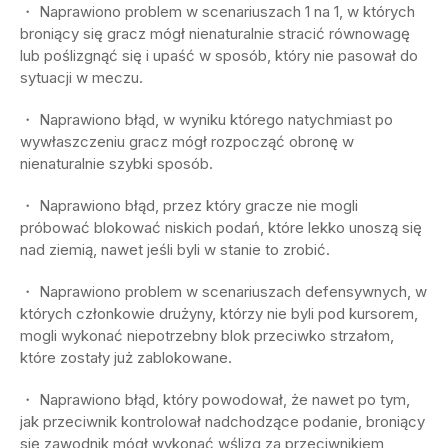
・ Naprawiono problem w scenariuszach 1 na 1, w których
broniący się gracz mógł nienaturalnie stracić równowagę
lub poślizgnąć się i upaść w sposób, który nie pasował do
sytuacji w meczu.
・ Naprawiono błąd, w wyniku którego natychmiast po
wywłaszczeniu gracz mógł rozpocząć obronę w
nienaturalnie szybki sposób.
・ Naprawiono błąd, przez który gracze nie mogli
próbować blokować niskich podań, które lekko unoszą się
nad ziemią, nawet jeśli byli w stanie to zrobić.
・ Naprawiono problem w scenariuszach defensywnych, w
których członkowie drużyny, którzy nie byli pod kursorem,
mogli wykonać niepotrzebny blok przeciwko strzałom,
które zostały już zablokowane.
・ Naprawiono błąd, który powodował, że nawet po tym,
jak przeciwnik kontrolował nadchodzące podanie, broniący
się zawodnik mógł wykonać wślizg za przeciwnikiem,