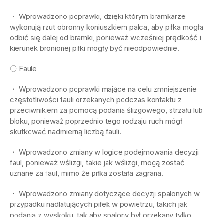
・ Wprowadzono poprawki, dzięki którym bramkarze
wykonują rzut obronny koniuszkiem palca, aby piłka mogła
odbić się dalej od bramki, ponieważ wcześniej prędkość i
kierunek bronionej piłki mogły być nieodpowiednie.
〇 Faule
・ Wprowadzono poprawki mające na celu zmniejszenie
częstotliwości fauli orzekanych podczas kontaktu z
przeciwnikiem za pomocą podania ślizgowego, strzału lub
bloku, ponieważ poprzednio tego rodzaju ruch mógł
skutkować nadmierną liczbą fauli.
・ Wprowadzono zmiany w logice podejmowania decyzji
faul, ponieważ wślizgi, takie jak wślizgi, mogą zostać
uznane za faul, mimo że piłka została zagrana.
・ Wprowadzono zmiany dotyczące decyzji spalonych w
przypadku nadlatujących piłek w powietrzu, takich jak
podania z wyskoku, tak aby spalony był orzekany tylko