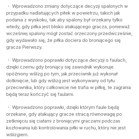
・ Wprowadzono zmiany dotyczące decyzji spalonych w
przypadku nadlatujących piłek w powietrzu, takich jak
podania z wyskoku, tak aby spalony był orzekany tylko
wtedy, gdy piłka jest blisko atakującego gracza, ponieważ
wcześniej spalony mógł zostać orzeczony przedwcześnie,
gdy wydawało się, że piłka dociera do broniącego się
gracza Pierwszy.
・ Wprowadzono poprawki dotyczące decyzji o faulach,
dzięki czemu gdy broniący się zawodnik wykonuje
opóźniony wślizg po tym, jak przeciwnik już wykonał
dotknięcie, lub gdy wślizg jest wykonywany od tyłu
przeciwnika, który całkowicie nie trafia w piłkę, te zagrania
będą teraz kończyć się faulami.
・ Wprowadzono poprawki, dzięki którym faule będą
orzekane, gdy atakujący gracze stracą równowagę po
zetknięciu się ciałami z broniącymi graczami podczas
kozłowania lub kontrolowania piłki w ruchu, który nie jest
wślizgiem.