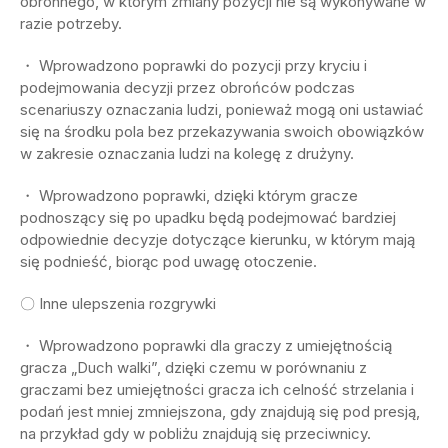
obronnego, w którym zmiany pozycji nie są wykonywane w
razie potrzeby.
・ Wprowadzono poprawki do pozycji przy kryciu i
podejmowania decyzji przez obrońców podczas
scenariuszy oznaczania ludzi, ponieważ mogą oni ustawiać
się na środku pola bez przekazywania swoich obowiązków
w zakresie oznaczania ludzi na kolegę z drużyny.
・ Wprowadzono poprawki, dzięki którym gracze
podnoszący się po upadku będą podejmować bardziej
odpowiednie decyzje dotyczące kierunku, w którym mają
się podnieść, biorąc pod uwagę otoczenie.
〇 Inne ulepszenia rozgrywki
・ Wprowadzono poprawki dla graczy z umiejętnością
gracza „Duch walki”, dzięki czemu w porównaniu z
graczami bez umiejętności gracza ich celność strzelania i
podań jest mniej zmniejszona, gdy znajdują się pod presją,
na przykład gdy w pobliżu znajdują się przeciwnicy.