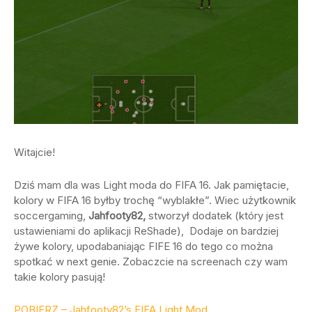
Witajcie!
Dziś mam dla was Light moda do FIFA 16. Jak pamiętacie,
kolory w FIFA 16 byłby trochę “wyblakłe”. Wiec użytkownik
soccergaming,
Jahfooty82,
stworzył dodatek (który jest
ustawieniami do aplikacji ReShade), Dodaje on bardziej
żywe kolory, upodabaniając FIFE 16 do tego co można
spotkać w next genie. Zobaczcie na screenach czy wam
takie kolory pasują!
POBIERZ – Jahfooty82’s FIFA Light Mod