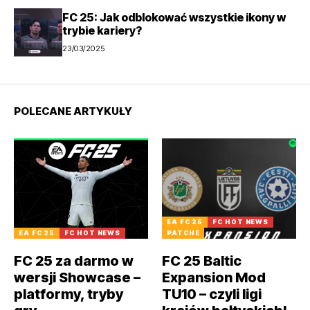
FC 25: Jak odblokować wszystkie ikony w
trybie kariery?
23/03/2025
POLECANE ARTYKUŁY
EA FC 25
FC HOT NEWS
EA FC 25
FC HOT NEWS
PATCHE
FC 25 za darmo w
FC 25 Baltic
wersji Showcase –
Expansion Mod
platformy, tryby
TU10 – czyli ligi