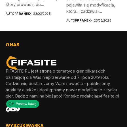
który prowadzi do
pojawiła się modyfikacja,
odblokowania wszystkich...
która… zadziwia!
AUTOR
FRANEK
23/03/2025
Wprowadza ona do...
AUTOR
FRANEK
23/03/2025
O NAS
FIFASITE.PL jest stroną o tematyce gier piłkarskich
działającą dla Was nieprzerwanie od 7 lipca 2019 roku.
Codziennie dostarczamy Wam nowości - publikujemy
artykuły a także udostępniamy nowe modyfikacje z rynku
gier. Bądź z nami na bieżąco! Kontakt:
redakcja@fifasite.pl
WYSZUKIWARKA