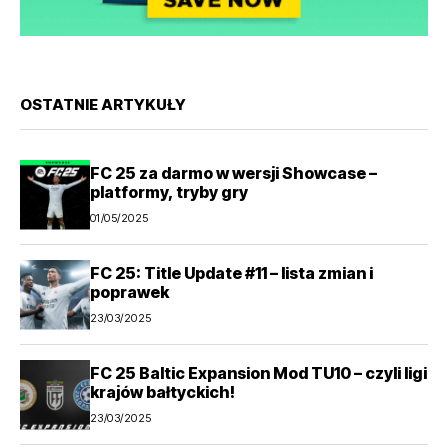
OSTATNIE ARTYKUŁY
FC 25 za darmo w wersji Showcase –
platformy, tryby gry
01/05/2025
FC 25: Title Update #11 – lista zmian i
poprawek
23/03/2025
FC 25 Baltic Expansion Mod TU10 – czyli ligi
krajów bałtyckich!
23/03/2025