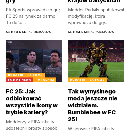
gry
krajów bałtyckich!
EA Sports wprowadziło grę
Modder Radvils opublikował
FC 25 na rynek za darmo.
modyfikację, która
To dość...
wprowadza do gry
litewskie, a także
AUTOR
FRANEK
01/05/2025
AUTOR
FRANEK
23/03/2025
łotewskie...
DODATKI
EA FC 25
FC HOT NEWS
PORADNIKI
DODATKI
EA FC 25
FC 25: Jak
Tak wymyślnego
odblokować
moda jeszcze nie
wszystkie ikony w
widziałem.
trybie kariery?
Bumblebee w FC
25!
Modderzy z FIFA Infinity
udostępnili prosty sposób,
W serwisie FIFA Infinity