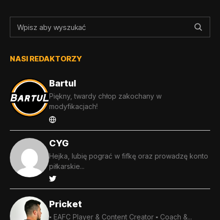
NASI REDAKTORZY
Bartul
Piękny, twardy chłop zakochany w
modyfikacjach!
CYG
Hejka, lubię pograć w fifkę oraz prowadzę konto
piłkarskie...
Pricket
▪️ EAFC Player & Content Creator ▪️ Coach &...