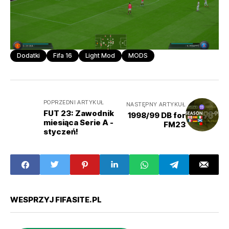
Dodatki
Fifa 16
Light Mod
MODS
POPRZEDNI ARTYKUŁ
NASTĘPNY ARTYKUŁ
FUT 23: Zawodnik
1998/99 DB for
miesiąca Serie A -
FM23
styczeń!
WESPRZYJ FIFASITE.PL