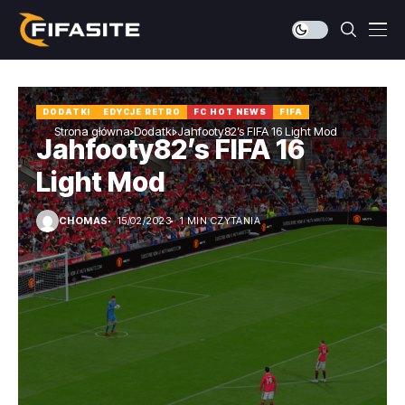
DODATKI
EDYCJE RETRO
FC HOT NEWS
FIFA
Strona główna
Dodatki
Jahfooty82’s FIFA 16 Light Mod
Jahfooty82’s FIFA 16
Light Mod
CHOMAS
15/02/2023
1 MIN CZYTANIA