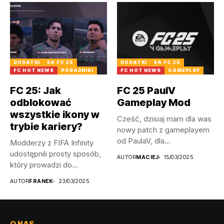
DODATKI
EA FC 25
DODATKI
EA FC 25
FC HOT NEWS
PORADNIKI
FC HOT NEWS
GAMEPLAY
FC 25: Jak
FC 25 PaulV
odblokować
Gameplay Mod
wszystkie ikony w
Cześć, dzisiaj mam dla was
trybie kariery?
nowy patch z gameplayem
od PaulaV, dla...
Modderzy z FIFA Infinity
udostępnili prosty sposób,
AUTOR
MACIEJ
15/03/2025
który prowadzi do
odblokowania wszystkich...
AUTOR
FRANEK
23/03/2025
O NAS