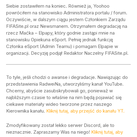
Siebie zostawiłem na koniec. Również ja, Yoohoo
powróciłem na stanowisko Administratora portalu / forum.
Oczywiście, w dalszym ciągu jestem Członkiem Zarządu
FIFASite.pl oraz Newsmanem. Otrzymałem degradację na
rzecz Maćka – Elpapy, który godnie zastąpi mnie na
stanowisku Opiekuna eSport. Pełnię jednak funkcję
Członka eSport (Admin Teamu) i pomagam Elpapie w
organizacji. Decyzję podjął Redaktor Naczelny FIFASite.pl.
To tyle, jeśli chodzi o awanse i degradacje. Nawiązując do
przedstawienia RadweiNa, utworzyliśmy kanał YouTube.
Chcemy, abyście zasubskrybowali go, ponieważ w
najbliższym czasie to właśnie na nim będą pojawiać się
ciekawe materiały wideo tworzone przez naszego
Kierownika kanału.
Kliknij tutaj, aby przejść do kanału YT.
Zmodyfikowany został lekko serwer Discord, ale to
nieznacznie. Zapraszamy Was na niego!
Kliknij tutaj, aby