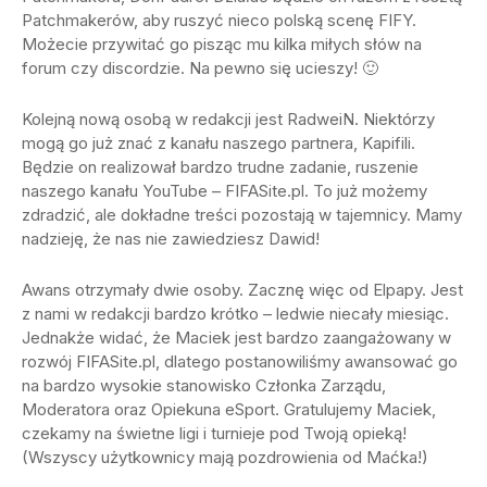
Patchmakerów, aby ruszyć nieco polską scenę FIFY.
Możecie przywitać go pisząc mu kilka miłych słów na
forum czy discordzie. Na pewno się ucieszy! 🙂
Kolejną nową osobą w redakcji jest RadweiN. Niektórzy
mogą go już znać z kanału naszego partnera, Kapifili.
Będzie on realizował bardzo trudne zadanie, ruszenie
naszego kanału YouTube – FIFASite.pl. To już możemy
zdradzić, ale dokładne treści pozostają w tajemnicy. Mamy
nadzieję, że nas nie zawiedziesz Dawid!
Awans otrzymały dwie osoby. Zacznę więc od Elpapy. Jest
z nami w redakcji bardzo krótko – ledwie niecały miesiąc.
Jednakże widać, że Maciek jest bardzo zaangażowany w
rozwój FIFASite.pl, dlatego postanowiliśmy awansować go
na bardzo wysokie stanowisko Członka Zarządu,
Moderatora oraz Opiekuna eSport. Gratulujemy Maciek,
czekamy na świetne ligi i turnieje pod Twoją opieką!
(Wszyscy użytkownicy mają pozdrowienia od Maćka!)