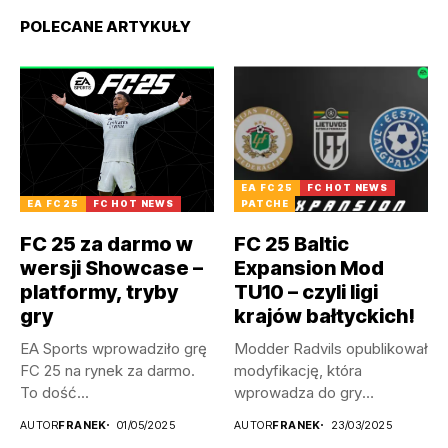
POLECANE ARTYKUŁY
EA FC 25
FC HOT NEWS
EA FC 25
FC HOT NEWS
PATCHE
FC 25 za darmo w
FC 25 Baltic
wersji Showcase –
Expansion Mod
platformy, tryby
TU10 – czyli ligi
gry
krajów bałtyckich!
EA Sports wprowadziło grę
Modder Radvils opublikował
FC 25 na rynek za darmo.
modyfikację, która
To dość...
wprowadza do gry
litewskie, a także
AUTOR
FRANEK
01/05/2025
AUTOR
FRANEK
23/03/2025
łotewskie...