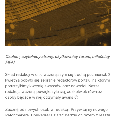
Czołem, czytelnicy strony, użytkownicy forum, miłośnicy
FIFA!
Skład redakcji w dniu wczorajszym się trochę pozmieniał. 2
kwietnia odbyło się zebranie redaktorów portalu, na którym
poruszyliśmy kwestię awansów oraz nowości. Nasza
redakcja wczoraj powiększyła się, aczkolwiek również
osoby będące w niej otrzymały awans 😉
Zacznę od nowych osób w redakcji. Przywitajmy nowego
Patchmakera, DonPadre! Działać będzie on razem z resztą