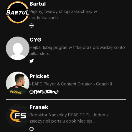
Bartul
Piękny, twardy chłop zakochany w
modyfikacjach!
CYG
Hejka, lubię pograć w fifkę oraz prowadzę konto
piłkarskie...
Pricket
▪️ EAFC Player & Content Creator ▪️ Coach &...
Franek
Redaktor Naczelny FIFASITE.PL. Jeden z
założycieli portalu obok Macieja...