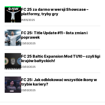
FC 25 za darmo w wersji Showcase –
platformy, tryby gry
01/05/2025
FC 25: Title Update #11 – lista zmian i
poprawek
23/03/2025
FC 25 Baltic Expansion Mod TU10 – czyli ligi
krajów bałtyckich!
23/03/2025
FC 25: Jak odblokować wszystkie ikony w
trybie kariery?
23/03/2025