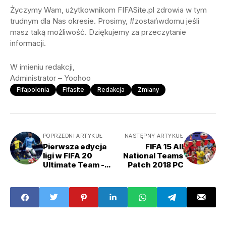
Życzymy Wam, użytkownikom FIFASite.pl zdrowia w tym
trudnym dla Nas okresie. Prosimy, #zostańwdomu jeśli
masz taką możliwość. Dziękujemy za przeczytanie
informacji.
W imieniu redakcji,
Administrator – Yoohoo
Fifapolonia
Fifasite
Redakcja
Zmiany
POPRZEDNI ARTYKUŁ
NASTĘPNY ARTYKUŁ
Pierwsza edycja
FIFA 15 All
ligi w FIFA 20
National Teams
Ultimate Team -
Patch 2018 PC
czas start!