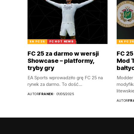
EA FC 25
FC HOT NEWS
EA FC 2
FC 25 za darmo w wersji
FC 25
Showcase – platformy,
Mod TU
tryby gry
bałty
EA Sports wprowadziło grę FC 25 na
Modder 
rynek za darmo. To dość...
modyfik
litewskie
AUTOR
FRANEK
01/05/2025
AUTOR
FR