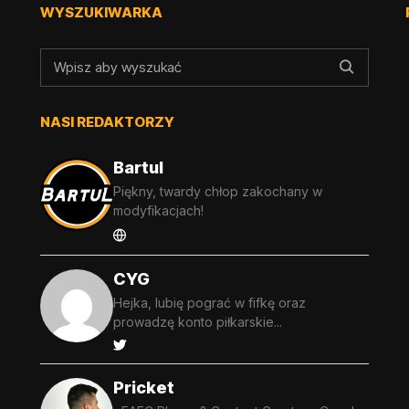
WYSZUKIWARKA
NASI REDAKTORZY
Bartul
Piękny, twardy chłop zakochany w
modyfikacjach!
CYG
Hejka, lubię pograć w fifkę oraz
prowadzę konto piłkarskie...
Pricket