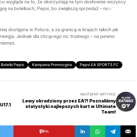
cu wygląda na to, że skorzystają na tym dosłownie wszyscy
rę na butelkach, Pepsi, bo zwiększą sprzedaż – no i
ej dostępna w Polsce, a za granicą w krajach takich jak
 Norwegia. Jednak dla chcącego nic trudnego – na pewno
ternet.
Butelki Pepsi
Kampania Promocyjna
Pepsi EA SPORTS FC
NASTĘPNY ARTYKUŁ
Lewy okradziony przez EA?! Poznaliśmy
U17.1
statystyki najlepszych kart w Ultimate
Team!
Pin