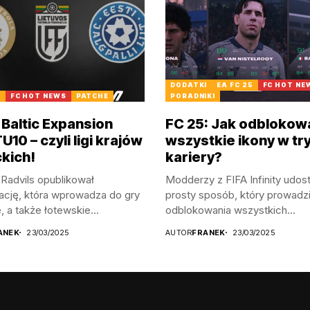
DODATKI
EA FC 25
FC HOT NE
5
FC HOT NEWS
PATCHE
PORADNIKI
 Baltic Expansion
FC 25: Jak odblokow
10 – czyli ligi krajów
wszystkie ikony w tr
ckich!
kariery?
Radvils opublikował
Modderzy z FIFA Infinity udost
ację, która wprowadza do gry
prosty sposób, który prowadz
, a także łotewskie...
odblokowania wszystkich...
ANEK
23/03/2025
AUTOR
FRANEK
23/03/2025