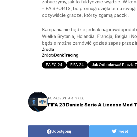
zobaczymy, jak to faktycznie wyjdzie. W koń
– EA SPORTS, bo promują dzięki temu swoją g
oczywiście gracze, którzy zgarną paczki.
Kampania nie będzie jednak najprawdopodobni
Wielka Brytania, Holandia, Francja, Belgia i
będzie można zamówić gdzieś zapas przez in
Źródła
Źródło
DonkTrading
EA FC 24
FIFA 24
Jak Odblokować Paczki Z 
POPRZEDNI ARTYKUŁ
FIFA 23 Danielz Serie A License Mod T
Udostępnij
Tweet