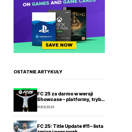
OSTATNIE ARTYKUŁY
FC 25 za darmo w wersji
Showcase – platformy, tryby
gry
01/05/2025
FC 25: Title Update #11 – lista
zmian i poprawek