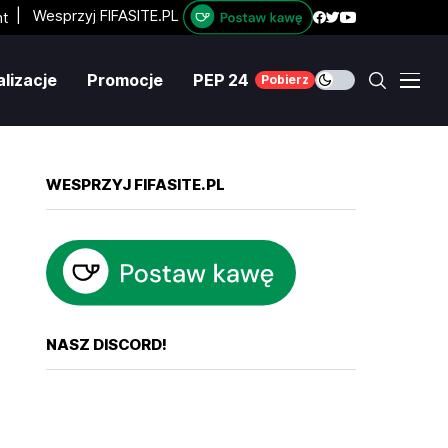
|
Wesprzyj FIFASITE.PL
lizacje
Promocje
PEP 24
Pobierz
WESPRZYJ FIFASITE.PL
NASZ DISCORD!