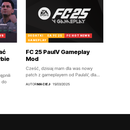
WS
DODATKI
EA FC 25
FC HOT NEWS
GAMEPLAY
ać
FC 25 PaulV Gameplay
ybie
Mod
Cześć, dzisiaj mam dla was nowy
patch z gameplayem od PaulaV, dla...
ępnili
i do
AUTOR
MACIEJ
15/03/2025