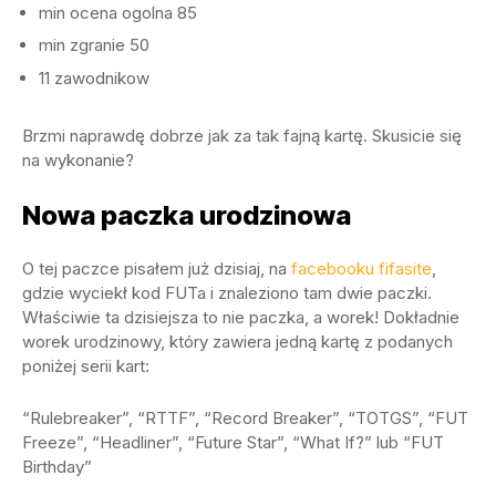
min ocena ogolna 85
min zgranie 50
11 zawodnikow
Brzmi naprawdę dobrze jak za tak fajną kartę. Skusicie się
na wykonanie?
Nowa paczka urodzinowa
O tej paczce pisałem już dzisiaj, na
facebooku fifasite
,
gdzie wyciekł kod FUTa i znaleziono tam dwie paczki.
Właściwie ta dzisiejsza to nie paczka, a worek! Dokładnie
worek urodzinowy, który zawiera jedną kartę z podanych
poniżej serii kart:
“Rulebreaker”, “RTTF”, “Record Breaker”, “TOTGS”, “FUT
Freeze”, “Headliner”, “Future Star”, “What If?” lub “FUT
Birthday”