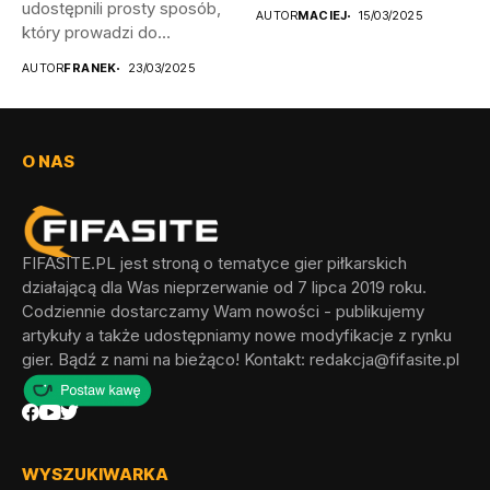
udostępnili prosty sposób,
AUTOR
MACIEJ
15/03/2025
który prowadzi do
odblokowania wszystkich...
AUTOR
FRANEK
23/03/2025
O NAS
FIFASITE.PL jest stroną o tematyce gier piłkarskich
działającą dla Was nieprzerwanie od 7 lipca 2019 roku.
Codziennie dostarczamy Wam nowości - publikujemy
artykuły a także udostępniamy nowe modyfikacje z rynku
gier. Bądź z nami na bieżąco! Kontakt:
redakcja@fifasite.pl
WYSZUKIWARKA