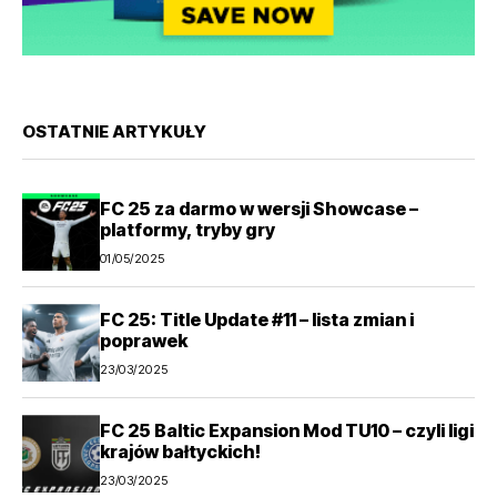
OSTATNIE ARTYKUŁY
FC 25 za darmo w wersji Showcase –
platformy, tryby gry
01/05/2025
FC 25: Title Update #11 – lista zmian i
poprawek
23/03/2025
FC 25 Baltic Expansion Mod TU10 – czyli ligi
krajów bałtyckich!
23/03/2025