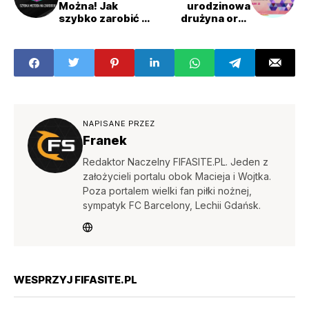
Można! Jak
urodzinowa
szybko zarobić w
drużyna oraz
okresie FUT
karty POTM
Birthday?
NAPISANE PRZEZ
Franek
Redaktor Naczelny FIFASITE.PL. Jeden z
założycieli portalu obok Macieja i Wojtka.
Poza portalem wielki fan piłki nożnej,
sympatyk FC Barcelony, Lechii Gdańsk.
WESPRZYJ FIFASITE.PL