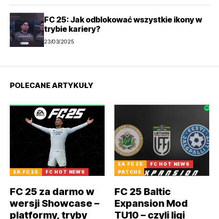
FC 25: Jak odblokować wszystkie ikony w
trybie kariery?
23/03/2025
POLECANE ARTYKUŁY
EA FC 25
FC HOT NEWS
EA FC 25
FC HOT NEWS
PATCHE
FC 25 za darmo w
FC 25 Baltic
wersji Showcase –
Expansion Mod
platformy, tryby
TU10 – czyli ligi