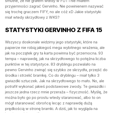
smutne, że nie grałem wtedy w FUT i nie miałem
przyjemności zagrać Gervinho. Nie powinienem nazywać
się trochę graczem FIFY, no ale cóż xD Jakie statystyki
miał wtedy skrzydłowy z WKS?
STATYSTYKI GERVINHO Z FIFA 15
Wszyscy doskonale widzimy jego statystyki, które na
papierze nie robią jakiegoś mega wybitnego wrażenia, ale
jak na początek gry ta karta powinna być przemocna. 93
tempa – naprawdę, jak na skrzydłowego to potężna liczba
punktów w tej statystyce. 83 dryblingu pozwalało na
pewno Gervinho zwinąć się szybko ze skrzydła, przejść do
środka i strzelić bramkę. Co do dryblingu – miał tylko 3
gwiazdki sztuczek. Jak na skrzydłowego to mało. No, ale
potrafił wykonać jakieś podstawowe zwody. Te gwiazdki i
jeszcze jedna rzecz mnie przeraża – fizyczność. Myślę, że
można było go po prostu wtedy staranować, albo to on
mógł staranować obrońcę lecąc z naprawdę dużą
prędkością w stronę bramki. A dziś, jak to wygląda na