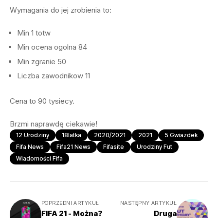
Wymagania do jej zrobienia to:
Min 1 totw
Min ocena ogolna 84
Min zgranie 50
Liczba zawodnikow 11
Cena to 90 tysiecy.
Brzmi naprawdę ciekawie!
12 Urodziny
18latka
2020/2021
2021
5 Gwiazdek
Fifa News
Fifa21 News
Fifasite
Urodziny Fut
Wiadomości Fifa
POPRZEDNI ARTYKUŁ
NASTĘPNY ARTYKUŁ
FIFA 21 - Można?
Druga