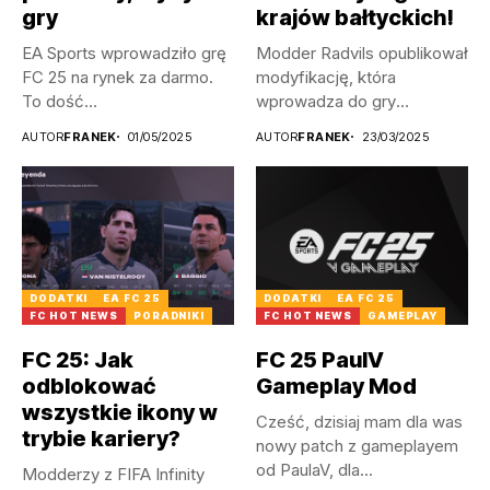
gry
krajów bałtyckich!
EA Sports wprowadziło grę
Modder Radvils opublikował
FC 25 na rynek za darmo.
modyfikację, która
To dość...
wprowadza do gry
litewskie, a także
AUTOR
FRANEK
01/05/2025
AUTOR
FRANEK
23/03/2025
łotewskie...
DODATKI
EA FC 25
DODATKI
EA FC 25
FC HOT NEWS
PORADNIKI
FC HOT NEWS
GAMEPLAY
FC 25: Jak
FC 25 PaulV
odblokować
Gameplay Mod
wszystkie ikony w
Cześć, dzisiaj mam dla was
trybie kariery?
nowy patch z gameplayem
od PaulaV, dla...
Modderzy z FIFA Infinity