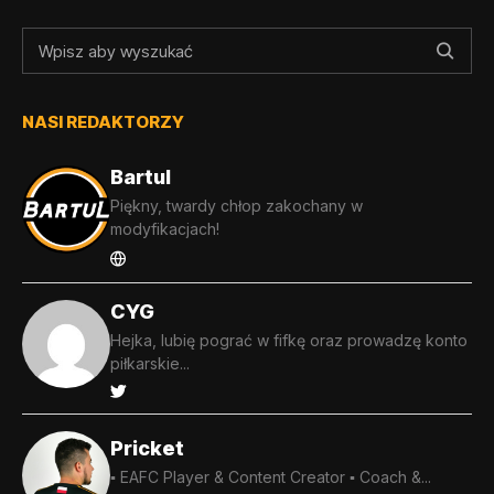
NASI REDAKTORZY
Bartul
Piękny, twardy chłop zakochany w
modyfikacjach!
CYG
Hejka, lubię pograć w fifkę oraz prowadzę konto
piłkarskie...
Pricket
▪️ EAFC Player & Content Creator ▪️ Coach &...