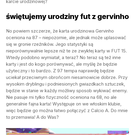
karcie urodzinowej?
świętujemy urodziny fut z gervinho
No powiem szczerze, że karta urodzinowa Gervinho
oceniona na 87 – niepozornie, ale jednak może uplasować
się w gronie rzeźników. Jego statystyki są
nieporównywalnie lepsze niż te ze zwykłej karty w FUT 15.
Wtedy podobno wymiatał, a teraz? No teraz są też inne
karty i jest do kogo porównywać, ale myślę że będzie
użyteczny i to bardzo. Z 97 tempa naprawdę będzie
uciekał przeciwnym obrońcom niesamowicie dobrze. Przy
wysokim dryblingu i podniesionych gwiazdkach sztuczek,
będzie w stanie w każdy możliwy sposob wykiwać enemy.
Nie pasuje mi tylko fizyczność oceniona na 68, no ale
generalnie fajna karta! Występuje on we włoskim klubie,
więc będzie go można łatwo połączyć z Calcio A. Do mnie
to przemawia! A do Was?