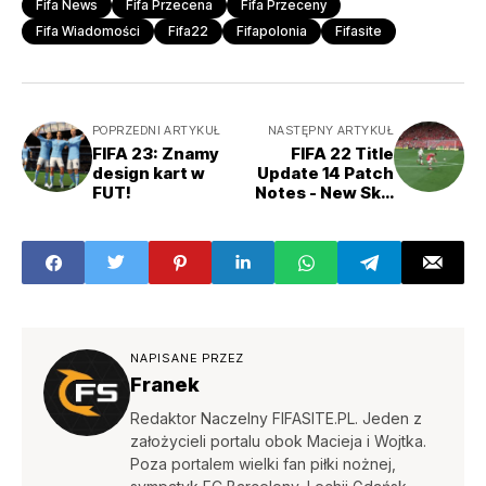
Fifa News
Fifa Przecena
Fifa Przeceny
Fifa Wiadomości
Fifa22
Fifapolonia
Fifasite
POPRZEDNI ARTYKUŁ
NASTĘPNY ARTYKUŁ
FIFA 23: Znamy
FIFA 22 Title
design kart w
Update 14 Patch
FUT!
Notes - New Skill
Move, Shots,
More
NAPISANE PRZEZ
Franek
Redaktor Naczelny FIFASITE.PL. Jeden z
założycieli portalu obok Macieja i Wojtka.
Poza portalem wielki fan piłki nożnej,