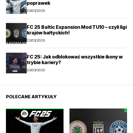
poprawek
23/03/2025
FC 25 Baltic Expansion Mod TU10 – czyli ligi
krajów bałtyckich!
23/03/2025
FC 25: Jak odblokować wszystkie ikony w
trybie kariery?
23/03/2025
POLECANE ARTYKUŁY