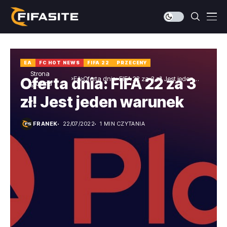
EA
FC HOT NEWS
FIFA 22
PRZECENY
Strona
EA
Oferta dnia: FIFA 22 za 3 zł! Jest jeden
Oferta dnia: FIFA 22 za 3
główna
warunek
zł! Jest jeden warunek
FRANEK
22/07/2022
1 MIN CZYTANIA