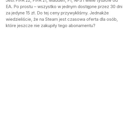
Jest FIFA 22, FIFA 21, Madden, F1, NFS i wiele tytułów od
EA. Po prostu – wszystko w jednym dostępne przez 30 dni
za jedyne 15 zł. Do tej ceny przywykliśmy. Jednakże
wiedzieliście, że na Steam jest czasowa oferta dla osób,
które jeszcze nie zakupiły tego abonamentu?