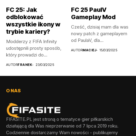
FC 25: Jak
FC 25 PaulV
odblokować
Gameplay Mod
wszystkie ikony w
Cześć, dzisiaj mam dla was
trybie kariery?
nowy patch z gameplayem
od PaulaV, dla...
Modderzy z FIFA Infinity
udostępnili prosty sposób,
AUTOR
MACIEJ
15/03/2025
który prowadzi do
odblokowania wszystkich...
AUTOR
FRANEK
23/03/2025
O NAS
FIFASITE.PL jest stroną o tematyce gier piłkarskich
działającą dla Was nieprzerwanie od 7 lipca 2019 roku.
Codziennie dostarczamy Wam nowości - publikujemy