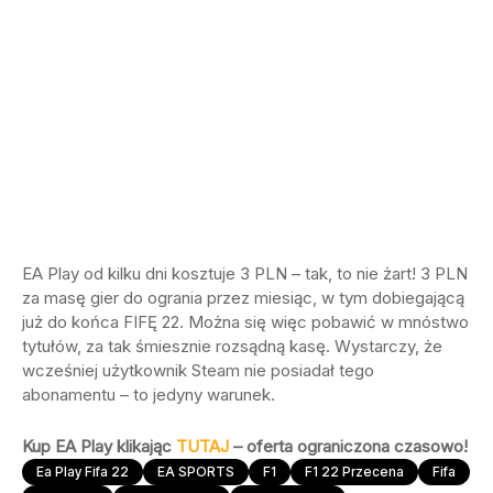
EA Play od kilku dni kosztuje 3 PLN – tak, to nie żart! 3 PLN
za masę gier do ogrania przez miesiąc, w tym dobiegającą
już do końca FIFĘ 22. Można się więc pobawić w mnóstwo
tytułów, za tak śmiesznie rozsądną kasę. Wystarczy, że
wcześniej użytkownik Steam nie posiadał tego
abonamentu – to jedyny warunek.
Kup EA Play klikając
TUTAJ
– oferta ograniczona czasowo!
Ea Play Fifa 22
EA SPORTS
F1
F1 22 Przecena
Fifa