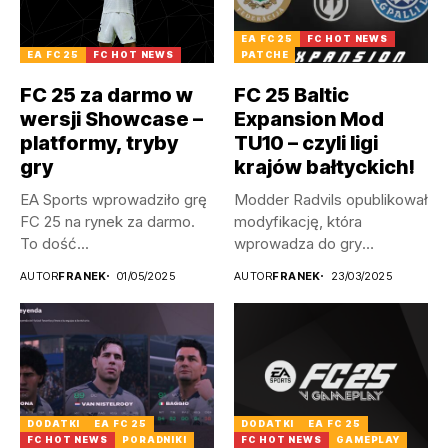
EA FC 25
FC HOT NEWS
EA FC 25
FC HOT NEWS
PATCHE
FC 25 za darmo w
FC 25 Baltic
wersji Showcase –
Expansion Mod
platformy, tryby
TU10 – czyli ligi
gry
krajów bałtyckich!
EA Sports wprowadziło grę
Modder Radvils opublikował
FC 25 na rynek za darmo.
modyfikację, która
To dość...
wprowadza do gry
litewskie, a także
AUTOR
FRANEK
01/05/2025
AUTOR
FRANEK
23/03/2025
łotewskie...
DODATKI
EA FC 25
DODATKI
EA FC 25
FC HOT NEWS
PORADNIKI
FC HOT NEWS
GAMEPLAY