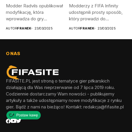
Modder Radvils opublikował
Modderzy z FIFA Infinity
modyfikację, która
udostępnili prosty sposób,
wprowadza do gry
który prowadzi do
litewskie, a także
odblokowania wszystkich...
AUTOR
FRANEK
23/03/2025
AUTOR
FRANEK
23/03/2025
łotewskie...
O NAS
FIFASITE.PL jest stroną o tematyce gier piłkarskich
działającą dla Was nieprzerwanie od 7 lipca 2019 roku.
Codziennie dostarczamy Wam nowości - publikujemy
artykuły a także udostępniamy nowe modyfikacje z rynku
gier. Bądź z nami na bieżąco! Kontakt:
redakcja@fifasite.pl