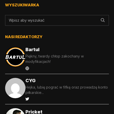
WYSZUKIWARKA
NASI REDAKTORZY
Bartul
Piękny, twardy chłop zakochany w
modyfikacjach!
CYG
Hejka, lubię pograć w fifkę oraz prowadzę konto
piłkarskie...
Pricket