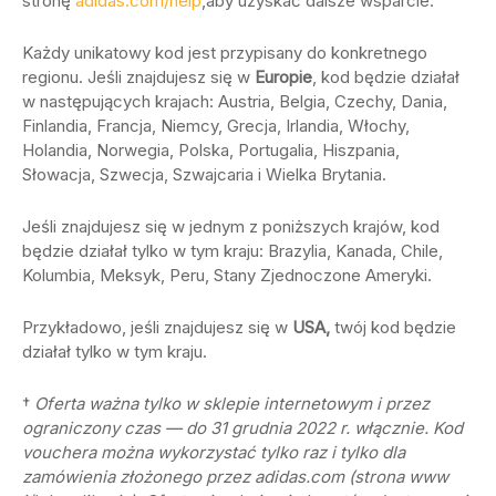
stronę
adidas.com/help
,aby uzyskać dalsze wsparcie.
Każdy unikatowy kod jest przypisany do konkretnego
regionu. Jeśli znajdujesz się w
Europie
, kod będzie działał
w następujących krajach: Austria, Belgia, Czechy, Dania,
Finlandia, Francja, Niemcy, Grecja, Irlandia, Włochy,
Holandia, Norwegia, Polska, Portugalia, Hiszpania,
Słowacja, Szwecja, Szwajcaria i Wielka Brytania.
Jeśli znajdujesz się w jednym z poniższych krajów, kod
będzie działał tylko w tym kraju: Brazylia, Kanada, Chile,
Kolumbia, Meksyk, Peru, Stany Zjednoczone Ameryki.
Przykładowo, jeśli znajdujesz się w
USA,
twój kod będzie
działał tylko w tym kraju.
†
Oferta ważna tylko w sklepie internetowym i przez
ograniczony czas — do 31 grudnia 2022 r. włącznie. Kod
vouchera można wykorzystać tylko raz i tylko dla
zamówienia złożonego przez adidas.com (strona www