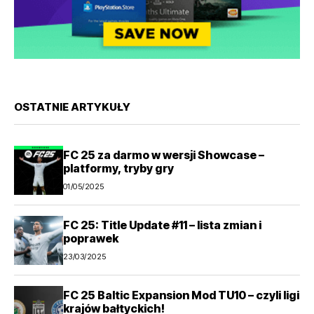
OSTATNIE ARTYKUŁY
FC 25 za darmo w wersji Showcase –
platformy, tryby gry
01/05/2025
FC 25: Title Update #11 – lista zmian i
poprawek
23/03/2025
FC 25 Baltic Expansion Mod TU10 – czyli ligi
krajów bałtyckich!