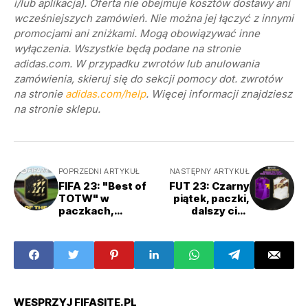
i/lub aplikacja). Oferta nie obejmuje kosztów dostawy ani
wcześniejszych zamówień. Nie można jej łączyć z innymi
promocjami ani zniżkami. Mogą obowiązywać inne
wyłączenia. Wszystkie będą podane na stronie
adidas.com. W przypadku zwrotów lub anulowania
zamówienia, skieruj się do sekcji pomocy dot. zwrotów
na stronie
adidas.com/help
. Więcej informacji znajdziesz
na stronie sklepu.
POPRZEDNI ARTYKUŁ
NASTĘPNY ARTYKUŁ
FIFA 23: "Best of
FUT 23: Czarny
TOTW" w
piątek, paczki,
paczkach,
dalszy ciąg
upgrade
mundialowego
Portugalczyka!
eventu
WESPRZYJ FIFASITE.PL