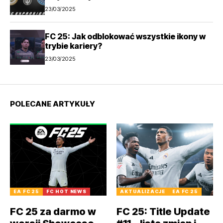
23/03/2025
FC 25: Jak odblokować wszystkie ikony w
trybie kariery?
23/03/2025
POLECANE ARTYKUŁY
EA FC 25
FC HOT NEWS
AKTUALIZACJE
EA FC 25
FC 25 za darmo w
FC 25: Title Update