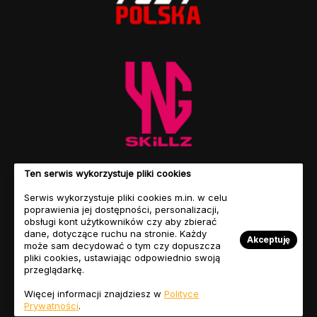
Ten serwis wykorzystuje pliki cookies
Serwis wykorzystuje pliki cookies m.in. w celu
poprawienia jej dostępności, personalizacji,
obsługi kont użytkowników czy aby zbierać
dane, dotyczące ruchu na stronie. Każdy
Akceptuję
może sam decydować o tym czy dopuszcza
pliki cookies, ustawiając odpowiednio swoją
przeglądarkę.
© Copyright 2023 FIFASITE.PL. Motyw autorstwa
Jellywp.com
Więcej informacji znajdziesz w
Polityce
Regulamin
Polityka
Nasz
Przyjaciele
Prywatności
.
Serwisu
Prywatności
Zespół
FIFASITE.PL