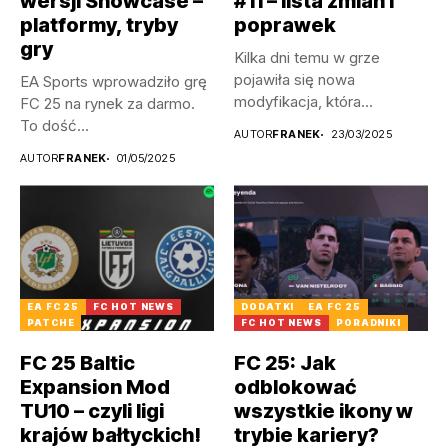
wersji Showcase –
#11 – lista zmian i
platformy, tryby
poprawek
gry
Kilka dni temu w grze
pojawiła się nowa
EA Sports wprowadziło grę
modyfikacja, która
FC 25 na rynek za darmo.
wprowadza kilka...
To dość...
AUTOR
FRANEK
23/03/2025
AUTOR
FRANEK
01/05/2025
EA FC 25
FC HOT NEWS
DODATKI
EA FC 25
PATCHE
FC HOT NEWS
PORADNIKI
FC 25 Baltic
FC 25: Jak
Expansion Mod
odblokować
TU10 – czyli ligi
wszystkie ikony w
krajów bałtyckich!
trybie kariery?