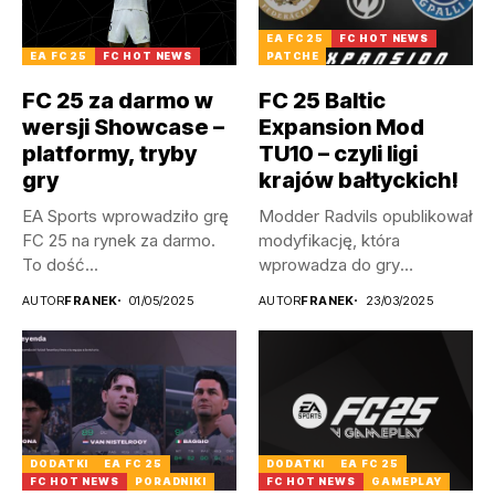
EA FC 25
FC HOT NEWS
EA FC 25
FC HOT NEWS
PATCHE
FC 25 za darmo w
FC 25 Baltic
wersji Showcase –
Expansion Mod
platformy, tryby
TU10 – czyli ligi
gry
krajów bałtyckich!
EA Sports wprowadziło grę
Modder Radvils opublikował
FC 25 na rynek za darmo.
modyfikację, która
To dość...
wprowadza do gry
litewskie, a także
AUTOR
FRANEK
01/05/2025
AUTOR
FRANEK
23/03/2025
łotewskie...
DODATKI
EA FC 25
DODATKI
EA FC 25
FC HOT NEWS
PORADNIKI
FC HOT NEWS
GAMEPLAY