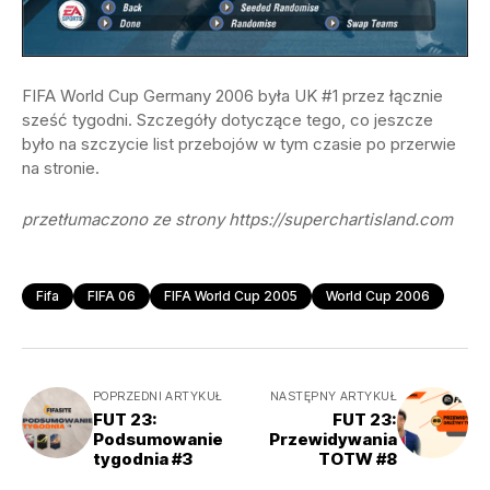
FIFA World Cup Germany 2006 była UK #1 przez łącznie
sześć tygodni. Szczegóły dotyczące tego, co jeszcze
było na szczycie list przebojów w tym czasie po przerwie
na stronie.
przetłumaczono ze strony https://superchartisland.com
Fifa
FIFA 06
FIFA World Cup 2005
World Cup 2006
POPRZEDNI ARTYKUŁ
NASTĘPNY ARTYKUŁ
FUT 23:
FUT 23:
Podsumowanie
Przewidywania
tygodnia #3
TOTW #8