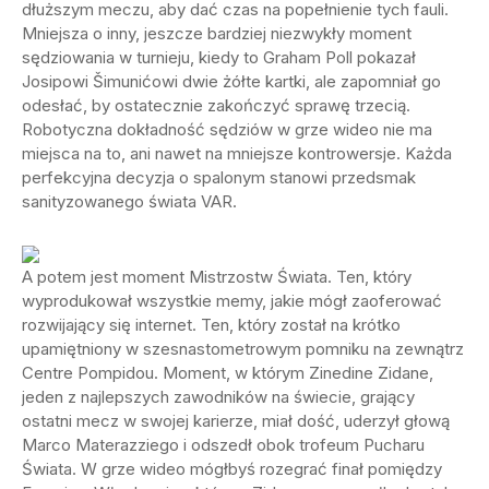
dłuższym meczu, aby dać czas na popełnienie tych fauli.
Mniejsza o inny, jeszcze bardziej niezwykły moment
sędziowania w turnieju, kiedy to Graham Poll pokazał
Josipowi Šimunićowi dwie żółte kartki, ale zapomniał go
odesłać, by ostatecznie zakończyć sprawę trzecią.
Robotyczna dokładność sędziów w grze wideo nie ma
miejsca na to, ani nawet na mniejsze kontrowersje. Każda
perfekcyjna decyzja o spalonym stanowi przedsmak
sanityzowanego świata VAR.
A potem jest moment Mistrzostw Świata. Ten, który
wyprodukował wszystkie memy, jakie mógł zaoferować
rozwijający się internet. Ten, który został na krótko
upamiętniony w szesnastometrowym pomniku na zewnątrz
Centre Pompidou. Moment, w którym Zinedine Zidane,
jeden z najlepszych zawodników na świecie, grający
ostatni mecz w swojej karierze, miał dość, uderzył głową
Marco Materazziego i odszedł obok trofeum Pucharu
Świata. W grze wideo mógłbyś rozegrać finał pomiędzy