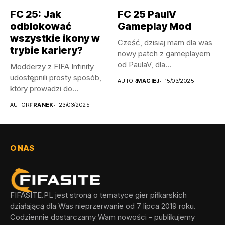
FC 25: Jak
FC 25 PaulV
odblokować
Gameplay Mod
wszystkie ikony w
Cześć, dzisiaj mam dla was
trybie kariery?
nowy patch z gameplayem
od PaulaV, dla...
Modderzy z FIFA Infinity
udostępnili prosty sposób,
AUTOR
MACIEJ
15/03/2025
który prowadzi do
odblokowania wszystkich...
AUTOR
FRANEK
23/03/2025
O NAS
FIFASITE.PL jest stroną o tematyce gier piłkarskich
działającą dla Was nieprzerwanie od 7 lipca 2019 roku.
Codziennie dostarczamy Wam nowości - publikujemy