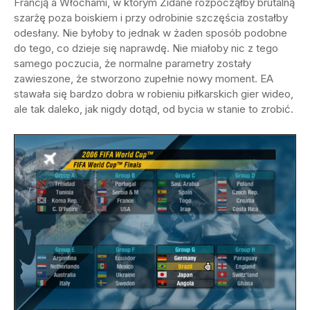
Francją a Włochami, w którym Zidane rozpocząłby brutalną
szarżę poza boiskiem i przy odrobinie szczęścia zostałby
odesłany. Nie byłoby to jednak w żaden sposób podobne
do tego, co dzieje się naprawdę. Nie miałoby nic z tego
samego poczucia, że normalne parametry zostały
zawieszone, że stworzono zupełnie nowy moment. EA
stawała się bardzo dobra w robieniu piłkarskich gier wideo,
ale tak daleko, jak nigdy dotąd, od bycia w stanie to zrobić.