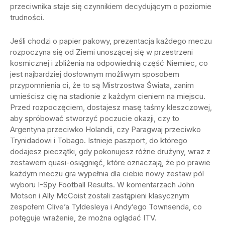
przeciwnika staje się czynnikiem decydującym o poziomie
trudności.
Jeśli chodzi o papier pakowy, prezentacja każdego meczu
rozpoczyna się od Ziemi unoszącej się w przestrzeni
kosmicznej i zbliżenia na odpowiednią część Niemiec, co
jest najbardziej dosłownym możliwym sposobem
przypomnienia ci, że to są Mistrzostwa Świata, zanim
umieścisz cię na stadionie z każdym cieniem na miejscu.
Przed rozpoczęciem, dostajesz masę taśmy kleszczowej,
aby spróbować stworzyć poczucie okazji, czy to
Argentyna przeciwko Holandii, czy Paragwaj przeciwko
Trynidadowi i Tobago. Istnieje paszport, do którego
dodajesz pieczątki, gdy pokonujesz różne drużyny, wraz z
zestawem quasi-osiągnięć, które oznaczają, że po prawie
każdym meczu gra wypełnia dla ciebie nowy zestaw pól
wyboru I-Spy Football Results. W komentarzach John
Motson i Ally McCoist zostali zastąpieni klasycznym
zespołem Clive’a Tyldesleya i Andy’ego Townsenda, co
potęguje wrażenie, że można oglądać ITV.