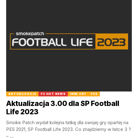
AKTUALIZACJE
FC HOT NEWS
INNE GRY
PES
Aktualizacja 3.00 dla SP Football
Life 2023
Smoke Patch wydał kolejna łatkę dla swojej gry opartej na
PES 2021, SP Football Life 2023. Co znajdziemy w łatce 3 ?
– ...