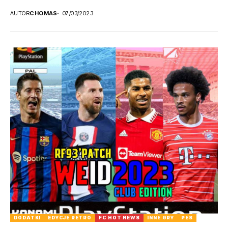
AUTOR
CHOMAS
07/03/2023
DODATKI
EDYCJE RETRO
FC HOT NEWS
INNE GRY
PES