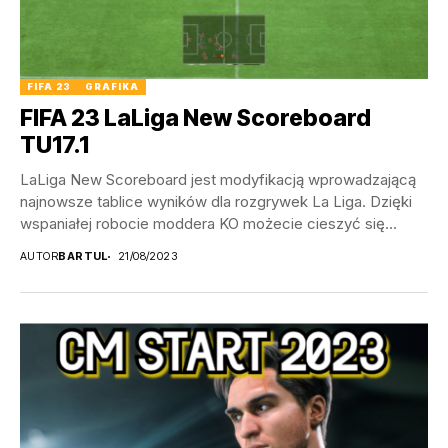
FIFA 23
GRAFIKA
FIFA 23 LaLiga New Scoreboard
TU17.1
LaLiga New Scoreboard jest modyfikacją wprowadzającą
najnowsze tablice wyników dla rozgrywek La Liga. Dzięki
wspaniałej robocie moddera KO możecie cieszyć się
hiszpańską piłką...
AUTOR
BARTUL
21/08/2023