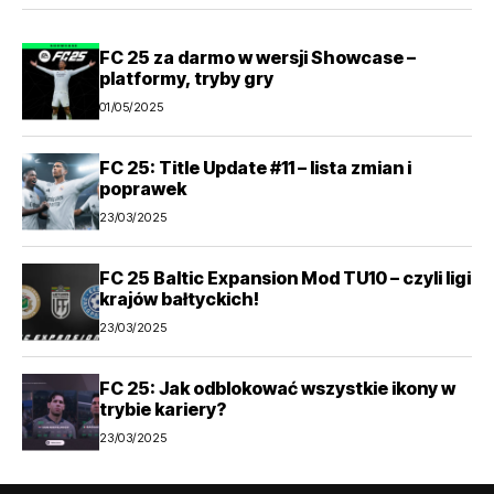
FC 25 za darmo w wersji Showcase –
platformy, tryby gry
01/05/2025
FC 25: Title Update #11 – lista zmian i
poprawek
23/03/2025
FC 25 Baltic Expansion Mod TU10 – czyli ligi
krajów bałtyckich!
23/03/2025
FC 25: Jak odblokować wszystkie ikony w
trybie kariery?
23/03/2025