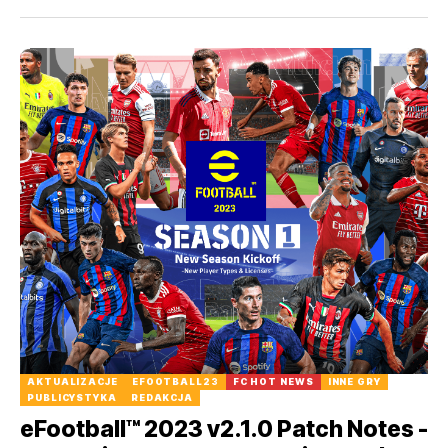
AKTUALIZACJE
EFOOTBALL23
FC HOT NEWS
INNE GRY
PUBLICYSTYKA
REDAKCJA
eFootball™ 2023 v2.1.0 Patch Notes -