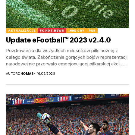
AKTUALIZACJE
FC HOT NEWS
INNE GRY
PES
Update eFootball™ 2023 v2.4.0
Pozdrowienia dla wszystkich miłośników piłki nożnej z
całego świata. Zakończenie gorących bojów reprezentacji
narodowej nie przerwało emocjonującej piłkarskiej akcji. Po
raz kolejny iskry...
AUTOR
CHOMAS
16/02/2023