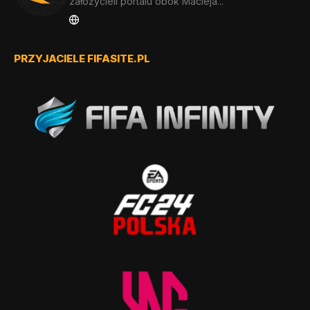
założycieli portalu obok Macieja...
PRZYJACIELE FIFASITE.PL