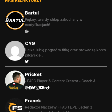
NASI REDAKTORZY
Bartul
Piękny, twardy chłop zakochany w
modyfikacjach!
CYG
Hejka, lubię pograć w fifkę oraz prowadzę konto
piłkarskie...
Pricket
▪️ EAFC Player & Content Creator ▪️ Coach &...
Franek
Redaktor Naczelny FIFASITE.PL. Jeden z