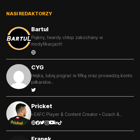
NASI REDAKTORZY
Bartul
Piękny, twardy chłop zakochany w
modyfikacjach!
CYG
Hejka, lubię pograć w fifkę oraz prowadzę konto
piłkarskie...
Pricket
▪️ EAFC Player & Content Creator ▪️ Coach &...
Franek