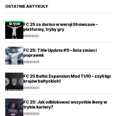
OSTATNIE ARTYKUŁY
FC 25 za darmo w wersji Showcase –
platformy, tryby gry
01/05/2025
FC 25: Title Update #11 – lista zmian i
poprawek
23/03/2025
FC 25 Baltic Expansion Mod TU10 – czyli ligi
krajów bałtyckich!
23/03/2025
FC 25: Jak odblokować wszystkie ikony w
trybie kariery?
23/03/2025