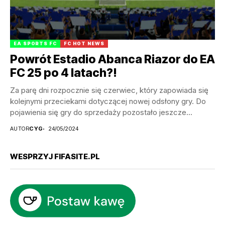
EA SPORTS FC
FC HOT NEWS
Powrót Estadio Abanca Riazor do EA
FC 25 po 4 latach?!
Za parę dni rozpocznie się czerwiec, który zapowiada się
kolejnymi przeciekami dotyczącej nowej odsłony gry. Do
pojawienia się gry do sprzedaży pozostało jeszcze...
AUTOR
CYG
24/05/2024
WESPRZYJ FIFASITE.PL