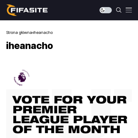
Strona główna
iheanacho
iheanacho