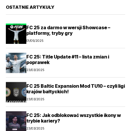
OSTATNIE ARTYKUŁY
FC 25 za darmo w wersji Showcase –
platformy, tryby gry
01/05/2025
FC 25: Title Update #11 – lista zmian i
poprawek
23/03/2025
FC 25 Baltic Expansion Mod TU10 – czyli ligi
krajów bałtyckich!
23/03/2025
FC 25: Jak odblokować wszystkie ikony w
trybie kariery?
23/03/2025