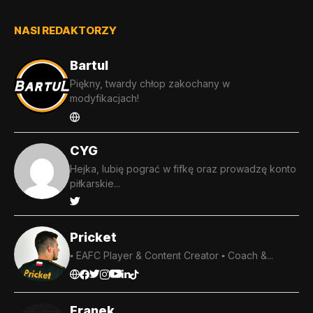
NASI REDAKTORZY
Bartul
Piękny, twardy chłop zakochany w
modyfikacjach!
CYG
Hejka, lubię pograć w fifkę oraz prowadzę konto
piłkarskie...
Pricket
▪️ EAFC Player & Content Creator ▪️ Coach &...
Franek