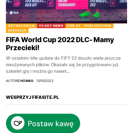
AKTUALIZACJE
FC HOT NEWS
FIFA 23
PUBLICYSTYKA
REDAKCJA
FIFA World Cup 2022 DLC- Mamy
Przecieki!
W ostatnim title update do FIFY 23 doszło wiele jeszcze
nieużywanych plików. Okazało się że przygotowano już
szkielet gry i można go nawet...
AUTOR
CHOMAS
13/10/2022
WESPRZYJ FIFASITE.PL