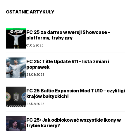
OSTATNIE ARTYKUŁY
FC 25 za darmo w wersji Showcase –
platformy, tryby gry
01/05/2025
FC 25: Title Update #11 – lista zmian i
poprawek
23/03/2025
FC 25 Baltic Expansion Mod TU10 – czyli ligi
krajów bałtyckich!
23/03/2025
FC 25: Jak odblokować wszystkie ikony w
trybie kariery?