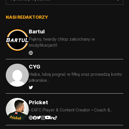
NASI REDAKTORZY
Bartul
Piękny, twardy chłop zakochany w
modyfikacjach!
CYG
Hejka, lubię pograć w fifkę oraz prowadzę konto
piłkarskie...
Pricket
▪️ EAFC Player & Content Creator ▪️ Coach &...