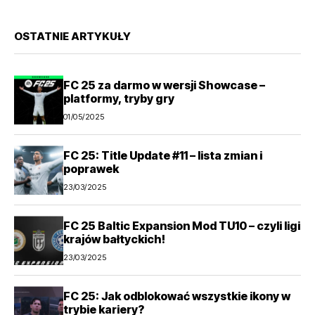
OSTATNIE ARTYKUŁY
FC 25 za darmo w wersji Showcase –
platformy, tryby gry
01/05/2025
FC 25: Title Update #11 – lista zmian i
poprawek
23/03/2025
FC 25 Baltic Expansion Mod TU10 – czyli ligi
krajów bałtyckich!
23/03/2025
FC 25: Jak odblokować wszystkie ikony w
trybie kariery?