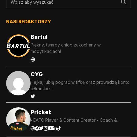
NASI REDAKTORZY
Bartul
Piękny, twardy chłop zakochany w
modyfikacjach!
CYG
Hejka, lubię pograć w fifkę oraz prowadzę konto
piłkarskie...
Pricket
▪️ EAFC Player & Content Creator ▪️ Coach &...