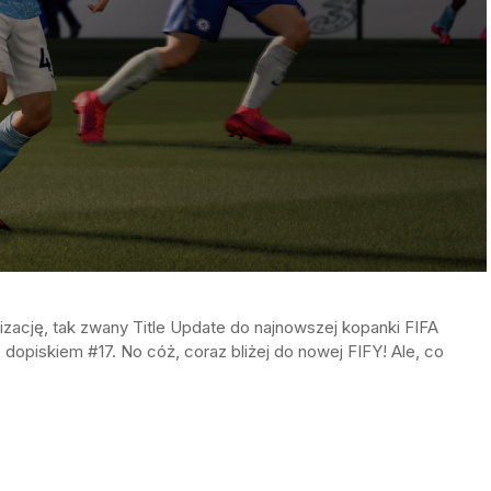
lizację, tak zwany Title Update do najnowszej kopanki FIFA
z dopiskiem #17. No cóż, coraz bliżej do nowej FIFY! Ale, co