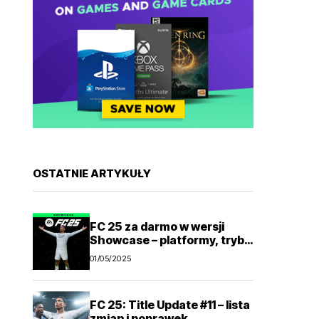
OSTATNIE ARTYKUŁY
FC 25 za darmo w wersji
Showcase – platformy, tryby
gry
01/05/2025
FC 25: Title Update #11 – lista
zmian i poprawek