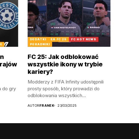
DODATKI
EA FC 25
FC HOT NEWS
E
PORADNIKI
on
FC 25: Jak odblokować
krajów
wszystkie ikony w trybie
kariery?
Modderzy z FIFA Infinity udostępnili
 do gry
prosty sposób, który prowadzi do
odblokowania wszystkich...
AUTOR
FRANEK
23/03/2025