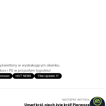
wyświetlony w wyskakującym okienku.
Xbox i PS w przyszłym tygodniu!
domości
HOT NEWS
Title Update 17
NASTĘPNY ARTYKUŁ
Umarł król, niech żyje król! Pierwsze