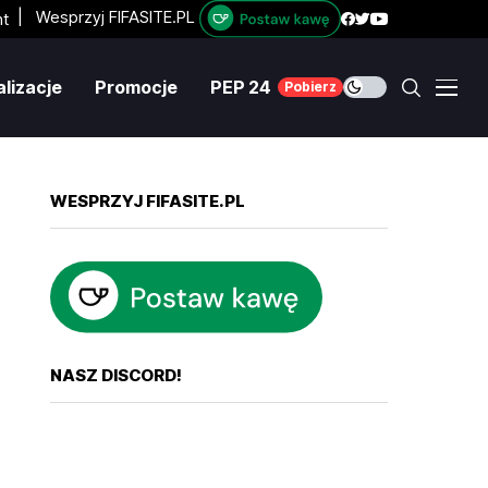
|
Wesprzyj FIFASITE.PL
lizacje
Promocje
PEP 24
Pobierz
WESPRZYJ FIFASITE.PL
NASZ DISCORD!