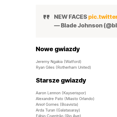
NEW FACES
pic.twitt
— Blade Johnson (@b
Nowe gwiazdy
Jeremy Ngakia (Watford)
Ryan Giles (Rotherham United)
Starsze gwiazdy
Aaron Lennon (Kayserispor)
Alexandre Pato (Miasto Orlando)
Anioł Gomes (Boavista)
Arda Turan (Galatasaray)
Fábio Coentrão (Rio Ave)