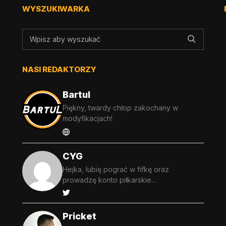
WYSZUKIWARKA
NASI REDAKTORZY
Bartul
Piękny, twardy chłop zakochany w
modyfikacjach!
CYG
Hejka, lubię pograć w fifkę oraz
prowadzę konto piłkarskie...
Pricket