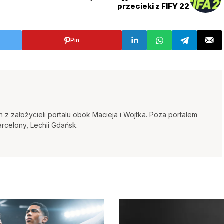
przecieki z FIFY 22
Pin
 z założycieli portalu obok Macieja i Wojtka. Poza portalem
arcelony, Lechii Gdańsk.