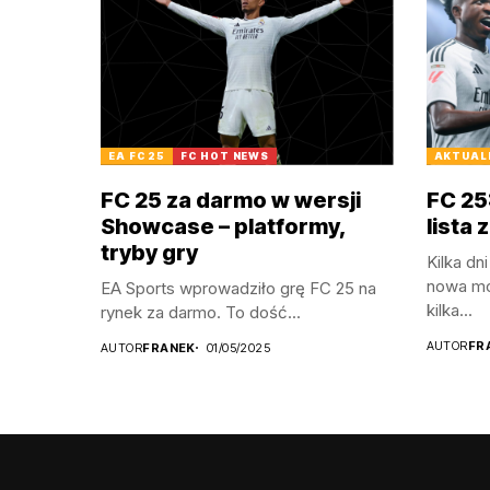
EA FC 25
FC HOT NEWS
AKTUAL
FC 25 za darmo w wersji
FC 25:
Showcase – platformy,
lista
tryby gry
Kilka dn
nowa mo
EA Sports wprowadziło grę FC 25 na
kilka...
rynek za darmo. To dość...
AUTOR
FR
AUTOR
FRANEK
01/05/2025