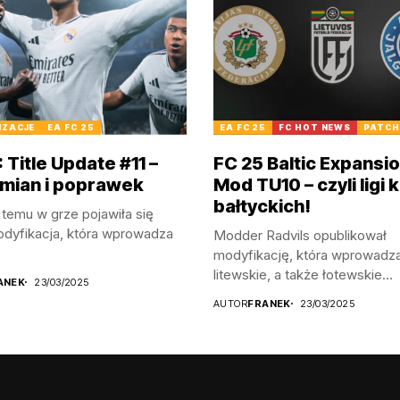
IZACJE
EA FC 25
EA FC 25
FC HOT NEWS
PATCH
 Title Update #11 –
FC 25 Baltic Expansi
 zmian i poprawek
Mod TU10 – czyli ligi 
bałtyckich!
i temu w grze pojawiła się
dyfikacja, która wprowadza
Modder Radvils opublikował
modyfikację, która wprowadza
litewskie, a także łotewskie...
ANEK
23/03/2025
AUTOR
FRANEK
23/03/2025