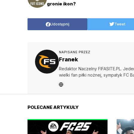
gronie ikon?
Udostępnij
Tweet
NAPISANE PRZEZ
Franek
Redaktor Naczelny FIFASITE.PL. Jeden
wielki fan piłki nożnej, sympatyk FC B
POLECANE ARTYKUŁY