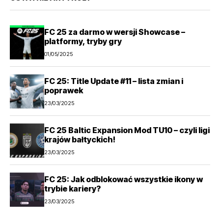
FC 25 za darmo w wersji Showcase –
platformy, tryby gry
01/05/2025
FC 25: Title Update #11 – lista zmian i
poprawek
23/03/2025
FC 25 Baltic Expansion Mod TU10 – czyli ligi
krajów bałtyckich!
23/03/2025
FC 25: Jak odblokować wszystkie ikony w
trybie kariery?
23/03/2025