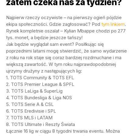
zatem czeka nas za tydzień?
Najpierw rzeczy oczywiste – na pierwszy ogień pójdzie
ekipa społeczności. Gdzie zagłosować? Pod
tym linkiem
.
Rynek kompletnie oszalał – Kylian Mbappe chodzi po 277
tys. monet, a będzie jeszcze tańszy!
Jak będzie wyglądał sam event? Posiłkując się
poprzednimi latami mogę stwierdzić, że samo wydarzenie
z roku na rok staje się coraz bardziej rozdmuchane i ma
większą zawartość. W tym roku najprawdopodobniej
ujrzymy drużyny z następujących lig:
1. TOTS Community & TOTS EFL
2. TOTS Premier League & SPFL
3. TOTS LaLiga & SuperLig
4. TOTS Bundesliga & Liga NOS
5. TOTS Serie A & CSL
6. TOTS Eredivisie i SPL
7. TOTS MLS i LATAM
8. TOTS Ultimate i Reszty Świata
Łącznie 16 lig w ciągu 8 tygodni trwania eventu. Można