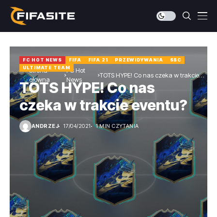
FC HOT NEWS
FIFA
FIFA 21
PRZEWIDYWANIA
SBC
ULTIMATE TEAM
Strona
FC Hot
TOTS HYPE! Co nas czeka w trakcie
główna
News
TOTS HYPE! Co nas
eventu?
czeka w trakcie eventu?
ANDRZEJ
17/04/2021
1 MIN CZYTANIA