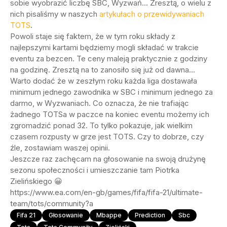
sobie wyobrazić liczbę SBC, Wyzwań… Zresztą, o wielu z
nich pisaliśmy w naszych
artykułach o przewidywaniach
TOTS
.
Powoli staje się faktem, że w tym roku składy z
najlepszymi kartami będziemy mogli składać w trakcie
eventu za bezcen. Te ceny maleją praktycznie z godziny
na godzinę. Zresztą na to zanosiło się już od dawna…
Warto dodać że w zeszłym roku każda liga dostawała
minimum jednego zawodnika w SBC i minimum jednego za
darmo, w Wyzwaniach. Co oznacza, że nie trafiając
żadnego TOTSa w paczce na koniec eventu możemy ich
zgromadzić ponad 32. To tylko pokazuje, jak wielkim
czasem rozpusty w grze jest TOTS. Czy to dobrze, czy
źle, zostawiam waszej opinii.
Jeszcze raz zachęcam na głosowanie na swoją drużynę
sezonu społeczności i umieszczanie tam Piotrka
Zielińskiego 😀
https://www.ea.com/en-gb/games/fifa/fifa-21/ultimate-
team/tots/community?a
Fifa 21
Głosowanie
Mbappe
Prediction
Sbc