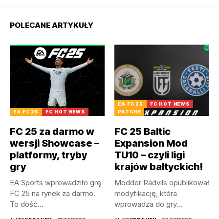
POLECANE ARTYKUŁY
EA FC 25
FC HOT NEWS
EA FC 25
FC HOT NEWS
PATCHE
FC 25 za darmo w
FC 25 Baltic
wersji Showcase –
Expansion Mod
platformy, tryby
TU10 – czyli ligi
gry
krajów bałtyckich!
EA Sports wprowadziło grę
Modder Radvils opublikował
FC 25 na rynek za darmo.
modyfikację, która
To dość...
wprowadza do gry
litewskie, a także