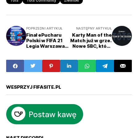
Tots
Tots Community
Zieliński
POPRZEDNI ARTYKUŁ
NASTĘPNY ARTYKUŁ
Finał ePucharu
Karty Man of the
Polski w FIFA 21
Match już w grze.
Legia Warszawa
Nowe SBC, które
vs Wisła Kraków
warto wykonać
na TOTS!
WESPRZYJ FIFASITE.PL
NASZ DISCORD!