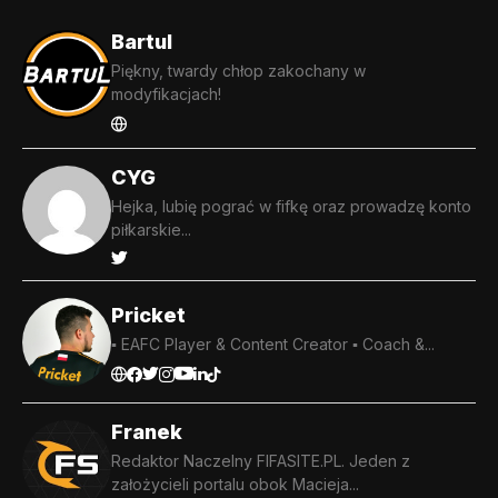
Bartul
Piękny, twardy chłop zakochany w
modyfikacjach!
CYG
Hejka, lubię pograć w fifkę oraz prowadzę konto
piłkarskie...
Pricket
▪️ EAFC Player & Content Creator ▪️ Coach &...
Franek
Redaktor Naczelny FIFASITE.PL. Jeden z
założycieli portalu obok Macieja...