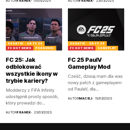
AUTOR
FRANEK
01/05/2025
AUTOR
FRANEK
23/03/2025
łotewskie...
DODATKI
EA FC 25
DODATKI
EA FC 25
FC HOT NEWS
PORADNIKI
FC HOT NEWS
GAMEPLAY
FC 25: Jak
FC 25 PaulV
odblokować
Gameplay Mod
wszystkie ikony w
Cześć, dzisiaj mam dla was
trybie kariery?
nowy patch z gameplayem
od PaulaV, dla...
Modderzy z FIFA Infinity
udostępnili prosty sposób,
AUTOR
MACIEJ
15/03/2025
który prowadzi do
odblokowania wszystkich...
AUTOR
FRANEK
23/03/2025