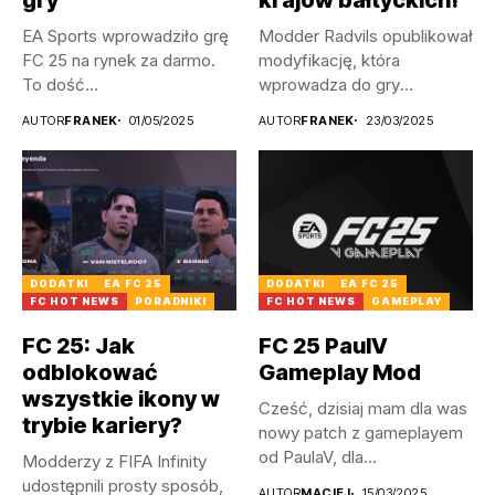
EA Sports wprowadziło grę
Modder Radvils opublikował
FC 25 na rynek za darmo.
modyfikację, która
To dość...
wprowadza do gry
litewskie, a także
AUTOR
FRANEK
01/05/2025
AUTOR
FRANEK
23/03/2025
łotewskie...
DODATKI
EA FC 25
DODATKI
EA FC 25
FC HOT NEWS
PORADNIKI
FC HOT NEWS
GAMEPLAY
FC 25: Jak
FC 25 PaulV
odblokować
Gameplay Mod
wszystkie ikony w
Cześć, dzisiaj mam dla was
trybie kariery?
nowy patch z gameplayem
od PaulaV, dla...
Modderzy z FIFA Infinity
udostępnili prosty sposób,
AUTOR
MACIEJ
15/03/2025