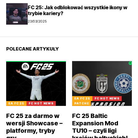
FC 25: Jak odblokować wszystkie ikony w
trybie kariery?
23/03/2025
POLECANE ARTYKUŁY
EA FC 25
FC HOT NEWS
EA FC 25
FC HOT NEWS
PATCHE
FC 25 za darmo w
FC 25 Baltic
wersji Showcase –
Expansion Mod
platformy, tryby
TU10 – czyli ligi
gry
krajów bałtyckich!