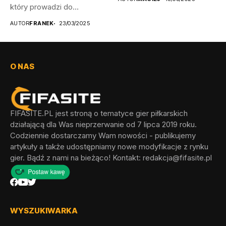
który prowadzi do
odblokowania wszystkich...
AUTOR
FRANEK
23/03/2025
O NAS
FIFASITE.PL jest stroną o tematyce gier piłkarskich
działającą dla Was nieprzerwanie od 7 lipca 2019 roku.
Codziennie dostarczamy Wam nowości - publikujemy
artykuły a także udostępniamy nowe modyfikacje z rynku
gier. Bądź z nami na bieżąco! Kontakt:
redakcja@fifasite.pl
WYSZUKIWARKA