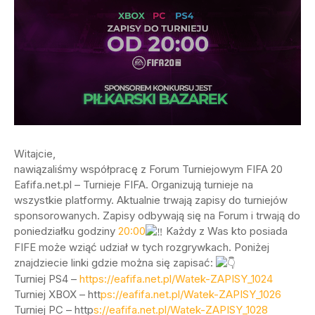
Witajcie,
nawiązaliśmy współpracę z Forum Turniejowym FIFA 20
Eafifa.net.pl – Turnieje FIFA. Organizują turnieje na
wszystkie platformy. Aktualnie trwają zapisy do turniejów
sponsorowanych. Zapisy odbywają się na Forum i trwają do
poniedziałku godziny
20:00
Każdy z Was kto posiada
FIFE może wziąć udział w tych rozgrywkach. Poniżej
znajdziecie linki gdzie można się zapisać:
Turniej PS4 –
https://eafifa.net.pl/Watek-ZAPISY_1024
Turniej XBOX – htt
ps://eafifa.net.pl/Watek-ZAPISY_1026
Turniej PC – http
s://eafifa.net.pl/Watek-ZAPISY_1028