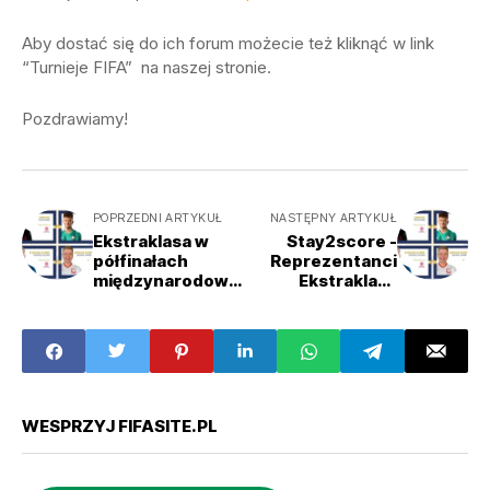
Aby dostać się do ich forum możecie też kliknąć w link
“Turnieje FIFA” na naszej stronie.
Pozdrawiamy!
POPRZEDNI ARTYKUŁ
NASTĘPNY ARTYKUŁ
Ekstraklasa w
Stay2score -
półfinałach
Reprezentanci
międzynarodowe
Ekstraklasa
go turnieju FIFA
Games odpadli w
20!
półfinale
WESPRZYJ FIFASITE.PL