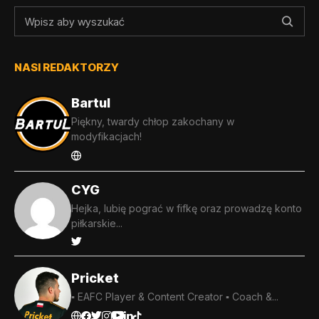
NASI REDAKTORZY
Bartul
Piękny, twardy chłop zakochany w
modyfikacjach!
CYG
Hejka, lubię pograć w fifkę oraz prowadzę konto
piłkarskie...
Pricket
▪️ EAFC Player & Content Creator ▪️ Coach &...