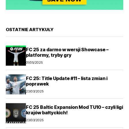
OSTATNIE ARTYKUŁY
FC 25 za darmo w wersji Showcase –
platformy, tryby gry
01/05/2025
FC 25: Title Update #11 – lista zmian i
poprawek
23/03/2025
FC 25 Baltic Expansion Mod TU10 – czyli ligi
krajów bałtyckich!
23/03/2025