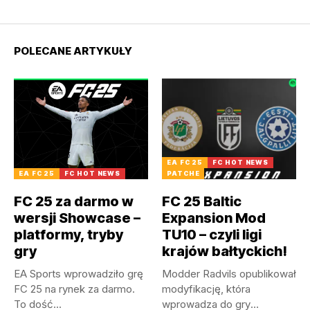
POLECANE ARTYKUŁY
EA FC 25
FC HOT NEWS
EA FC 25
FC HOT NEWS
PATCHE
FC 25 za darmo w
FC 25 Baltic
wersji Showcase –
Expansion Mod
platformy, tryby
TU10 – czyli ligi
gry
krajów bałtyckich!
EA Sports wprowadziło grę
Modder Radvils opublikował
FC 25 na rynek za darmo.
modyfikację, która
To dość...
wprowadza do gry