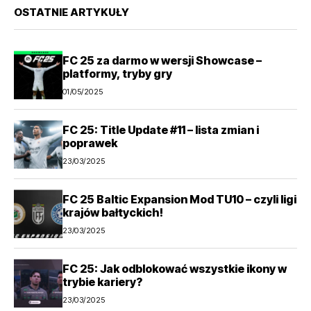
OSTATNIE ARTYKUŁY
FC 25 za darmo w wersji Showcase –
platformy, tryby gry
01/05/2025
FC 25: Title Update #11 – lista zmian i
poprawek
23/03/2025
FC 25 Baltic Expansion Mod TU10 – czyli ligi
krajów bałtyckich!
23/03/2025
FC 25: Jak odblokować wszystkie ikony w
trybie kariery?
23/03/2025