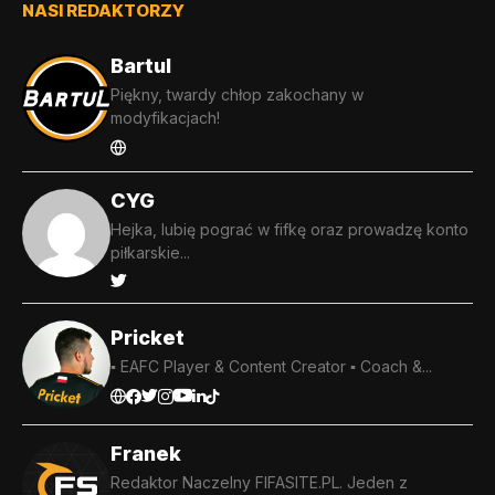
NASI REDAKTORZY
Bartul
Piękny, twardy chłop zakochany w
modyfikacjach!
CYG
Hejka, lubię pograć w fifkę oraz prowadzę konto
piłkarskie...
Pricket
▪️ EAFC Player & Content Creator ▪️ Coach &...
Franek
Redaktor Naczelny FIFASITE.PL. Jeden z