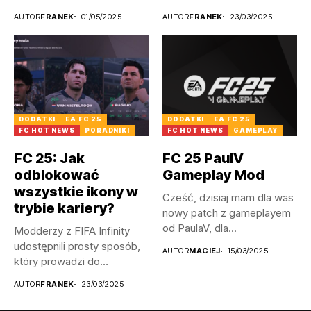
litewskie, a także
AUTOR
FRANEK
01/05/2025
AUTOR
FRANEK
23/03/2025
łotewskie...
DODATKI
EA FC 25
DODATKI
EA FC 25
FC HOT NEWS
PORADNIKI
FC HOT NEWS
GAMEPLAY
FC 25: Jak
FC 25 PaulV
odblokować
Gameplay Mod
wszystkie ikony w
Cześć, dzisiaj mam dla was
trybie kariery?
nowy patch z gameplayem
od PaulaV, dla...
Modderzy z FIFA Infinity
udostępnili prosty sposób,
AUTOR
MACIEJ
15/03/2025
który prowadzi do
odblokowania wszystkich...
AUTOR
FRANEK
23/03/2025