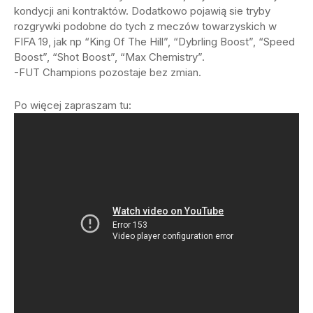
kondycji ani kontraktów. Dodatkowo pojawią sie tryby
rozgrywki podobne do tych z meczów towarzyskich w
FIFA 19, jak np “King Of The Hill”, “Dybrling Boost”, “Speed
Boost”, “Shot Boost”, “Max Chemistry”.
-FUT Champions pozostaje bez zmian.
Po więcej zapraszam tu: