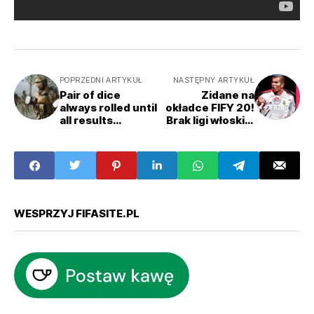
POPRZEDNI ARTYKUŁ
NASTĘPNY ARTYKUŁ
Pair of dice
Zidane na
always rolled until
okładce FIFY 20!
all results
Brak ligi włoskiej
happened
w FIFA 20?
between
WESPRZYJ FIFASITE.PL