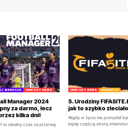
LL MANAGER
INNE HOT NEWS
INNE HOT NEWS
REDAKCJA
all Manager 2024
5. Urodziny FIFASITE.
pny za darmo, lecz
jak to szybko zleciał
przez kilka dni!
Nigdy w życiu nie pomyślał by
będę częścią strony internetow
 to idealny czas na przerwę