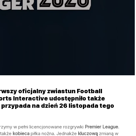
erwszy oficjalny zwiastun Football
rts Interactive udostępniło także
a przypada na dzień 26 listopada tego
rzymy w pełni licencjonowane rozgrywki
Premier
League
.
ę także
kobieca
piłka nożna. Jednakże
kluczową
zmianą w