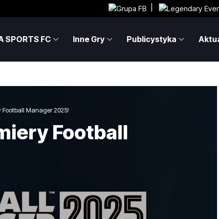
|
A SPORTS FC
Inne Gry
Publicystyka
Aktua
 Football Manager 2025!
iery Football