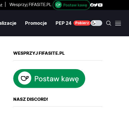
|
Wesprzyj FIFASITE.PL
lizacje
Promocje
PEP 24
Pobierz
WESPRZYJ FIFASITE.PL
NASZ DISCORD!