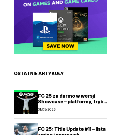
OSTATNIE ARTYKUŁY
FC 25 za darmo w wersji
Showcase – platformy, tryby
gry
01/05/2025
FC 25: Title Update #11 – lista
zmian i poprawek