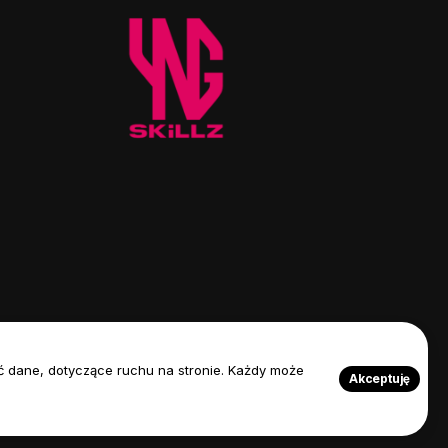
rać dane, dotyczące ruchu na stronie. Każdy może
Akceptuję
ka Prywatności
Nasz Zespół
Przyjaciele FIFASITE.PL