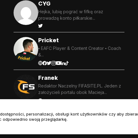
CYG
Hejka, lubię pograć w fifkę oraz
prowadzę konto piłkarskie...
Pricket
▪️ EAFC Player & Content Creator ▪️ Coach
&...
Franek
Redaktor Naczelny FIFASITE.PL. Jeden z
założycieli portalu obok Macieja...
ej dostępności, personalizacji, obsługi kont użytkowników czy aby zbie
c odpowiednio swoją przeglądarkę.
Regulamin Serwisu
Polity
.com