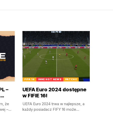
FIFA 16
INNE HOT NEWS
PATCHE
PL –
UEFA Euro 2024 dostępne
o…
w FIFIE 16!
m, że
UEFA Euro 2024 trwa w najlepsze, a
ej –...
każdy posiadacz FIFY 16 może...