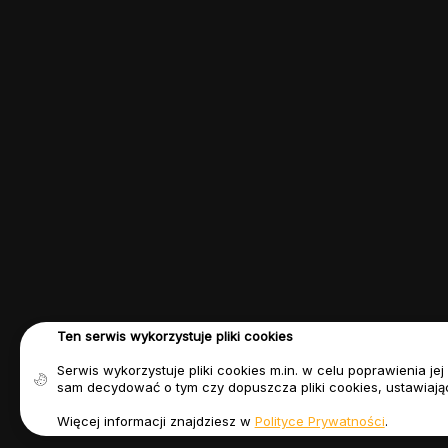
Ten serwis wykorzystuje pliki cookies
Serwis wykorzystuje pliki cookies m.in. w celu poprawienia j
sam decydować o tym czy dopuszcza pliki cookies, ustawiają
Więcej informacji znajdziesz w
Polityce Prywatności
.
© Copyright 2023 FIFASITE.PL. Motyw autorstwa
Jellywp