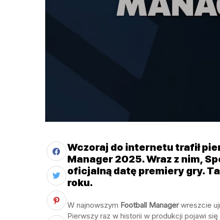
Wczoraj do internetu trafił pi
Manager 2025. Wraz z nim, Spo
oficjalną datę premiery gry. T
roku.
W najnowszym
Football
Manager
wreszcie uj
Pierwszy raz w historii w produkcji pojawi si