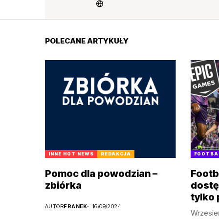
POLECANE ARTYKUŁY
INNE HOT NEWS
REDAKCJA
FOOTBA
Pomoc dla powodzian –
Footb
zbiórka
dostę
tylko 
AUTOR
FRANEK
16/09/2024
Wrzesień