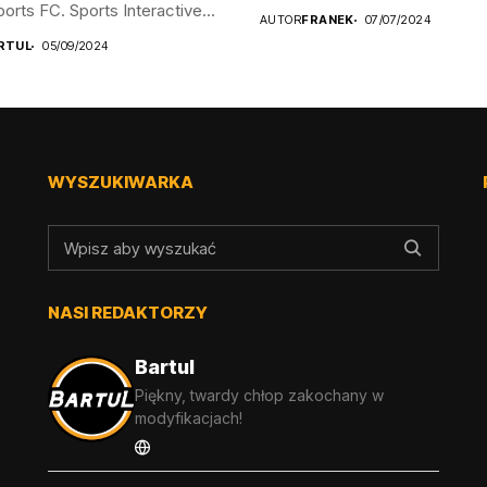
orts FC. Sports Interactive...
AUTOR
FRANEK
07/07/2024
RTUL
05/09/2024
WYSZUKIWARKA
NASI REDAKTORZY
Bartul
Piękny, twardy chłop zakochany w
modyfikacjach!