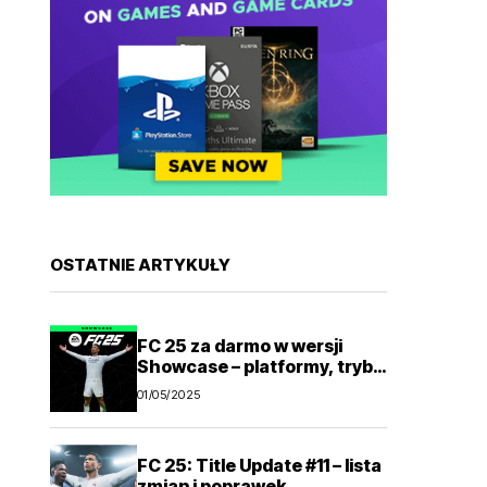
OSTATNIE ARTYKUŁY
FC 25 za darmo w wersji
Showcase – platformy, tryby
gry
01/05/2025
FC 25: Title Update #11 – lista
zmian i poprawek