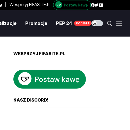
|
Wesprzyj FIFASITE.PL
lizacje
Promocje
PEP 24
Pobierz
WESPRZYJ FIFASITE.PL
NASZ DISCORD!