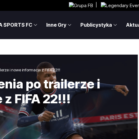
|
A SPORTS FC
Inne Gry
Publicystyka
Aktua
ilerze i nowe informacje z FIFA 22!!!
nia po trailerze i
z FIFA 22!!!