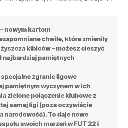
 – nowym kartom
ezapomniane chwile, które zmieniły
ożyszcza kibiców – możesz cieszyć
 najbardziej pamiętnych
specjalne zgranie ligowe
iej pamiętnym wyczynem w ich
ia zielone połączenie klubowe z
ej samej ligi (poza oczywiście
a narodowość). To daje nowe
społu swoich marzeń w FUT 22 i