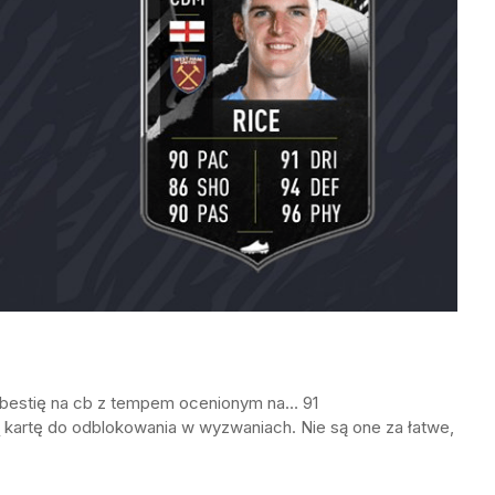
y bestię na cb z tempem ocenionym na… 91
kartę do odblokowania w wyzwaniach. Nie są one za łatwe,