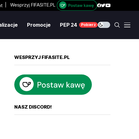
|
Wesprzyj FIFASITE.PL
lizacje
Promocje
PEP 24
Pobierz
WESPRZYJ FIFASITE.PL
NASZ DISCORD!