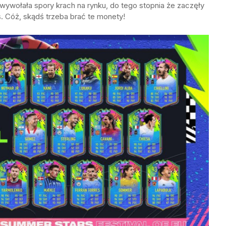
 wywołała spory krach na rynku, do tego stopnia że zaczęły
s. Cóż, skądś trzeba brać te monety!