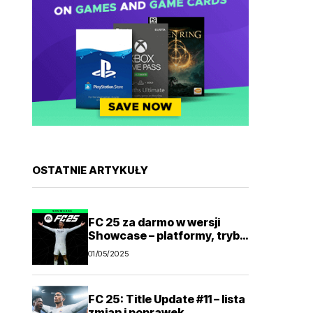
OSTATNIE ARTYKUŁY
FC 25 za darmo w wersji
Showcase – platformy, tryby
gry
01/05/2025
FC 25: Title Update #11 – lista
zmian i poprawek