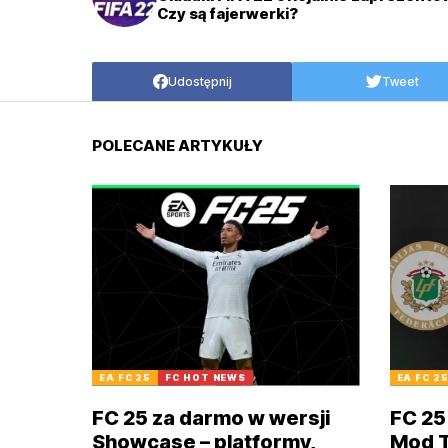
Czy są fajerwerki?
Udostępnij
Tweet
POLECANE ARTYKUŁY
EA FC 25
FC HOT NEWS
EA FC 2
FC 25 za darmo w wersji
FC 25
Showcase – platformy,
Mod TU