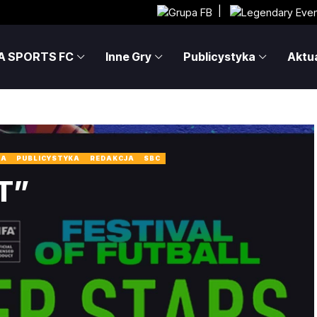
|
A SPORTS FC
Inne Gry
Publicystyka
Aktua
IA
PUBLICYSTYKA
REDAKCJA
SBC
T”