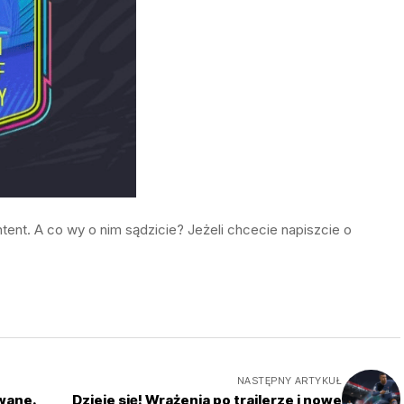
ntent. A co wy o nim sądzicie? Jeżeli chcecie napiszcie o
NASTĘPNY ARTYKUŁ
owane.
Dzieje się! Wrażenia po trailerze i nowe