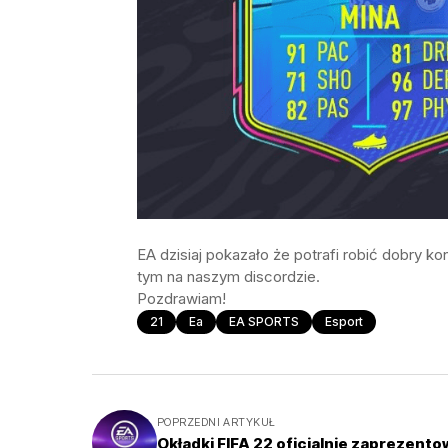
EA dzisiaj pokazało że potrafi robić dobry ko
tym na naszym discordzie.
Pozdrawiam!
21
Ea
EA SPORTS
Esport
POPRZEDNI ARTYKUŁ
Okładki FIFA 22 oficjalnie zaprezent