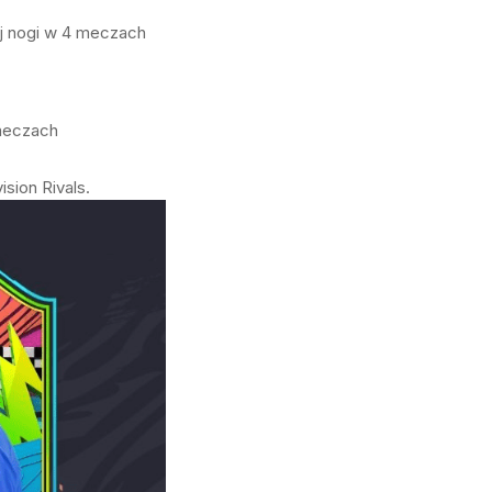
ej nogi w 4 meczach
meczach
sion Rivals.