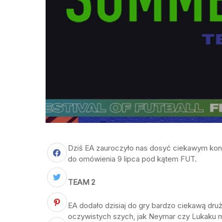
Dziś EA zauroczyło nas dosyć ciekawym ko
do omówienia 9 lipca pod kątem FUT.
TEAM 2
EA dodało dzisiaj do gry bardzo ciekawą dru
oczywistych szych, jak Neymar czy Lukaku ma