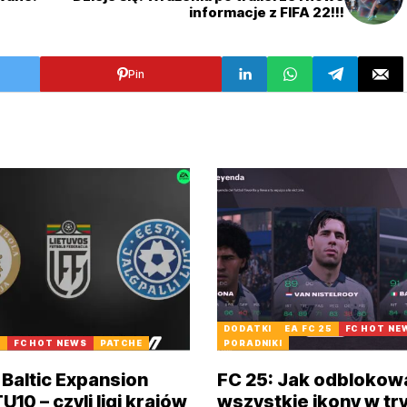
informacje z FIFA 22!!!
Pin
DODATKI
EA FC 25
FC HOT NE
5
FC HOT NEWS
PATCHE
PORADNIKI
 Baltic Expansion
FC 25: Jak odblokow
10 – czyli ligi krajów
wszystkie ikony w tr