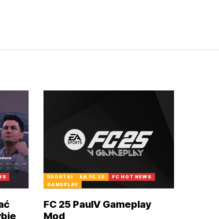
WS
DODATKI
EA FC 25
FC HOT NEWS
GAMEPLAY
ać
FC 25 PaulV Gameplay
ybie
Mod