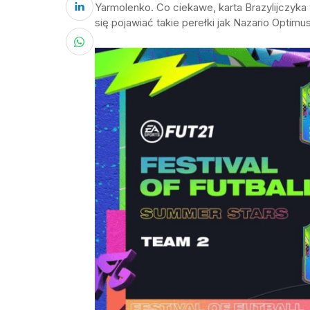
Yarmolenko. Co ciekawe, karta Brazylijczyka
się pojawiać takie perełki jak Nazario Optimu