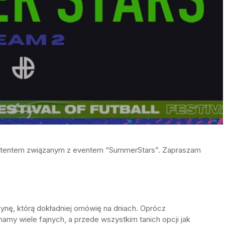
ntentem związanym z eventem “SummerStars”. Zapraszam
żynę, którą dokładniej omówię na dniach. Oprócz
my wiele fajnych, a przede wszystkim tanich opcji jak