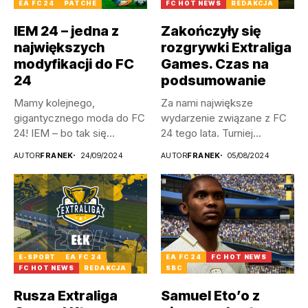
EA FC 24
PATCHE
FC HOT NEWS
REDAKCJA
IEM 24 – jedna z
Zakończyły się
największych
rozgrywki Extraliga
modyfikacji do FC
Games. Czas na
24
podsumowanie
Mamy kolejnego,
Za nami największe
gigantycznego moda do FC
wydarzenie związane z FC
24! IEM – bo tak się...
24 tego lata. Turniej
Extraliga...
AUTOR
FRANEK
24/09/2024
AUTOR
FRANEK
05/08/2024
E-SPORT
EA FC 24
EA FC 24
FC HOT NEWS
FC HOT NEWS
REDAKCJA
SBC
Rusza Extraliga
Samuel Eto’o z