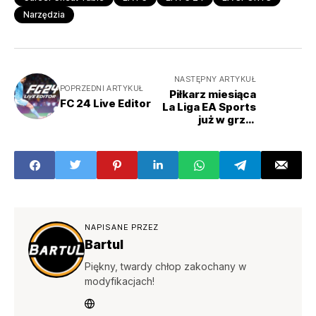
Narzędzia
NASTĘPNY ARTYKUŁ
POPRZEDNI ARTYKUŁ
Piłkarz miesiąca
FC 24 Live Editor
La Liga EA Sports
już w grze,
Lewandowski
okradziony?
NAPISANE PRZEZ
Bartul
Piękny, twardy chłop zakochany w
modyfikacjach!