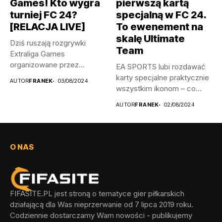
Games! Kto wygra
pierwszą kartą
turniej FC 24?
specjalną w FC 24.
[RELACJA LIVE]
To ewenement na
skalę Ultimate
Dziś ruszają rozgrywki
Team
Extraliga Games
organizowane przez
EA SPORTS lubi rozdawać
Legendary Event w Ełku!
karty specjalne praktycznie
AUTOR
FRANEK
03/08/2024
Impreza,...
wszystkim ikonom – co
prawda...
AUTOR
FRANEK
02/08/2024
O NAS
FIFASITE.PL jest stroną o tematyce gier piłkarskich
działającą dla Was nieprzerwanie od 7 lipca 2019 roku.
Codziennie dostarczamy Wam nowości - publikujemy