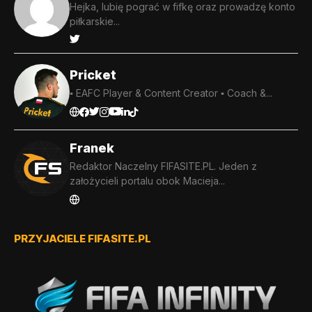
Hejka, lubię pograć w fifkę oraz prowadzę konto
piłkarskie...
Pricket
▪️ EAFC Player & Content Creator ▪️ Coach &...
Franek
Redaktor Naczelny FIFASITE.PL. Jeden z
założycieli portalu obok Macieja...
PRZYJACIELE FIFASITE.PL