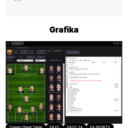
Grafika
Career Cheat Table
EA FC
EA FC 24
EA SPORTS