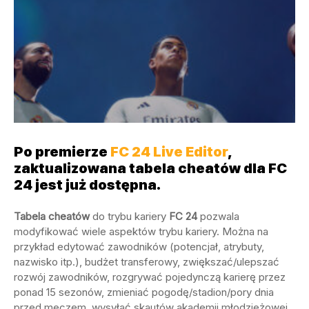
Po premierze
FC 24 Live Editor
,
zaktualizowana tabela cheatów dla FC
24 jest już dostępna.
Tabela cheatów
do trybu kariery
FC 24
pozwala
modyfikować wiele aspektów trybu kariery. Można na
przykład edytować zawodników (potencjał, atrybuty,
nazwisko itp.), budżet transferowy, zwiększać/ulepszać
rozwój zawodników, rozgrywać pojedynczą karierę przez
ponad 15 sezonów, zmieniać pogodę/stadion/pory dnia
przed meczem, wysyłać skautów akademii młodzieżowej