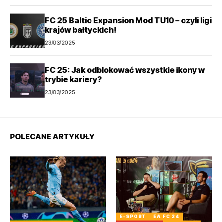
FC 25 Baltic Expansion Mod TU10 – czyli ligi
krajów bałtyckich!
23/03/2025
FC 25: Jak odblokować wszystkie ikony w
trybie kariery?
23/03/2025
POLECANE ARTYKUŁY
E-SPORT
EA FC 24