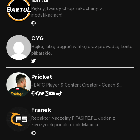
Bartul
Piękny, twardy chłop zakochany w
modyfikacjach!
CYG
Hejka, lubię pograć w fifkę oraz prowadzę konto
piłkarskie...
Pricket
▪️ EAFC Player & Content Creator ▪️ Coach &...
Franek
Redaktor Naczelny FIFASITE.PL. Jeden z
założycieli portalu obok Macieja...