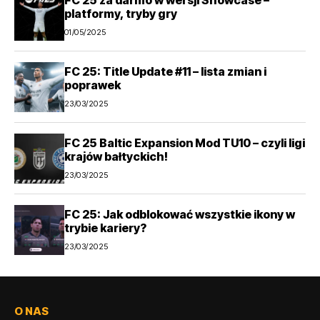
FC 25 za darmo w wersji Showcase –
platformy, tryby gry
01/05/2025
FC 25: Title Update #11 – lista zmian i
poprawek
23/03/2025
FC 25 Baltic Expansion Mod TU10 – czyli ligi
krajów bałtyckich!
23/03/2025
FC 25: Jak odblokować wszystkie ikony w
trybie kariery?
23/03/2025
O NAS