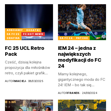
ADBOARDY
DODATKI
EA FC 25
FC HOT NEWS
GRAFIKA
EA FC 24
PATCHE
FC 25 UCL Retro
IEM 24 – jedna z
Pack
największych
modyfikacji do FC
Cześć, dzisiaj kolejna
24
propozycja dla miłośników
retro, czyli pakiet grafik
Mamy kolejnego,
zmieniający oprawę...
gigantycznego moda do FC
AUTOR
MACIEJ
08/03/2025
24! IEM – bo tak się...
AUTOR
FRANEK
24/09/2024