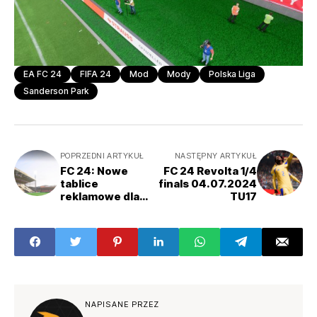
EA FC 24
FIFA 24
Mod
Mody
Polska Liga
Sanderson Park
POPRZEDNI ARTYKUŁ
NASTĘPNY ARTYKUŁ
FC 24: Nowe
FC 24 Revolta 1/4
tablice
finals 04.07.2024
reklamowe dla
TU17
generycznych
stadionów
NAPISANE PRZEZ