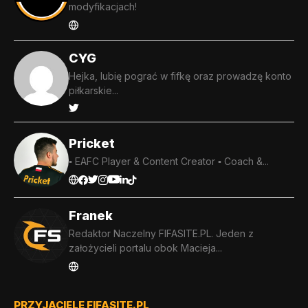
modyfikacjach!
CYG
Hejka, lubię pograć w fifkę oraz prowadzę konto
piłkarskie...
Pricket
▪️ EAFC Player & Content Creator ▪️ Coach &...
Franek
Redaktor Naczelny FIFASITE.PL. Jeden z
założycieli portalu obok Macieja...
PRZYJACIELE FIFASITE.PL