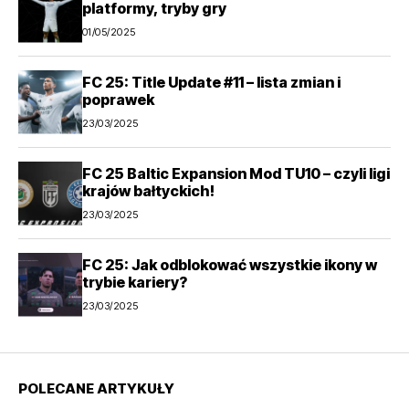
platformy, tryby gry
01/05/2025
FC 25: Title Update #11 – lista zmian i
poprawek
23/03/2025
FC 25 Baltic Expansion Mod TU10 – czyli ligi
krajów bałtyckich!
23/03/2025
FC 25: Jak odblokować wszystkie ikony w
trybie kariery?
23/03/2025
POLECANE ARTYKUŁY