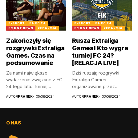
E-SPORT
EA FC 24
E-SPORT
EA FC 24
FC HOT NEWS
REDAKCJA
FC HOT NEWS
REDAKCJA
Zakończyły się
Rusza Extraliga
rozgrywki Extraliga
Games! Kto wygra
Games. Czas na
turniej FC 24?
podsumowanie
[RELACJA LIVE]
Za nami największe
Dziś ruszają rozgrywki
wydarzenie związane z FC
Extraliga Games
24 tego lata. Turniej
organizowane przez
Extraliga...
Legendary Event w Ełku!
AUTOR
FRANEK
05/08/2024
AUTOR
FRANEK
03/08/2024
Impreza,...
O NAS