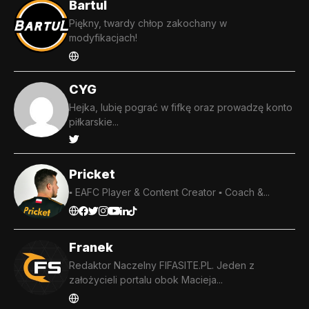
Bartul
Piękny, twardy chłop zakochany w
modyfikacjach!
CYG
Hejka, lubię pograć w fifkę oraz prowadzę konto
piłkarskie...
Pricket
▪️ EAFC Player & Content Creator ▪️ Coach &...
Franek
Redaktor Naczelny FIFASITE.PL. Jeden z
założycieli portalu obok Macieja...