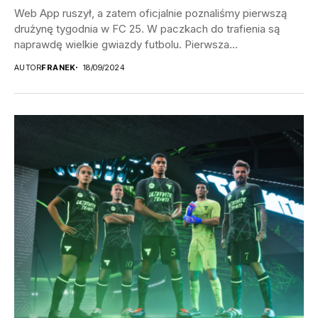
Web App ruszył, a zatem oficjalnie poznaliśmy pierwszą
drużynę tygodnia w FC 25. W paczkach do trafienia są
naprawdę wielkie gwiazdy futbolu. Pierwsza...
AUTOR
FRANEK
18/09/2024