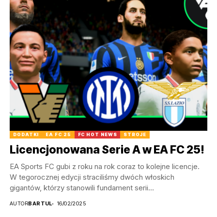
DODATKI
EA FC 25
FC HOT NEWS
STROJE
Licencjonowana Serie A w EA FC 25!
EA Sports FC gubi z roku na rok coraz to kolejne licencje.
W tegorocznej edycji straciliśmy dwóch włoskich
gigantów, którzy stanowili fundament serii...
AUTOR
BARTUL
16/02/2025