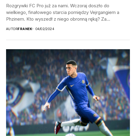
Rozgrywki FC Pro już za nami. Wczoraj doszło do
wielkiego, finałowego starcia pomiędzy Vejrgangiem a
Phzinem. Kto wyszedł z niego obronną ręką? Za...
AUTOR
FRANEK
04/02/2024