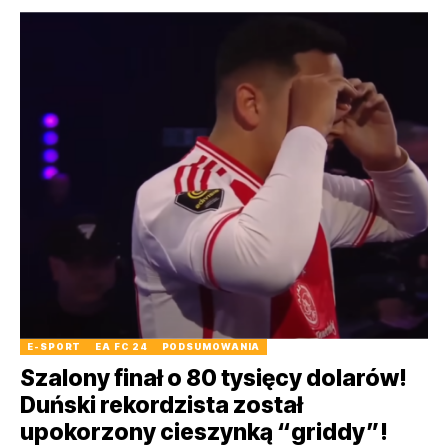
E-SPORT
EA FC 24
PODSUMOWANIA
Szalony finał o 80 tysięcy dolarów!
Duński rekordzista został
upokorzony cieszynką “griddy”!