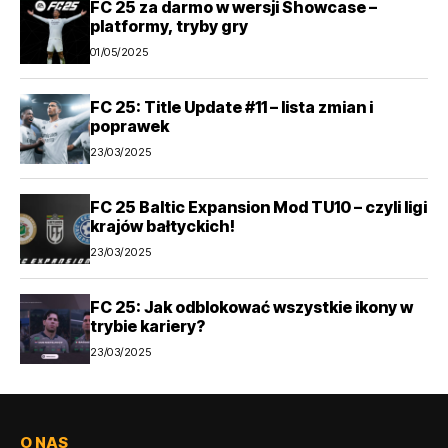
FC 25 za darmo w wersji Showcase –
platformy, tryby gry
01/05/2025
FC 25: Title Update #11 – lista zmian i
poprawek
23/03/2025
FC 25 Baltic Expansion Mod TU10 – czyli ligi
krajów bałtyckich!
23/03/2025
FC 25: Jak odblokować wszystkie ikony w
trybie kariery?
23/03/2025
O NAS