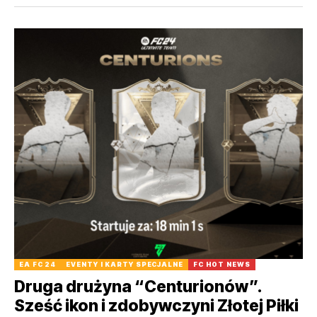
EA FC 24
EVENTY I KARTY SPECJALNE
FC HOT NEWS
Druga drużyna “Centurionów”.
Sześć ikon i zdobywczyni Złotej Piłki