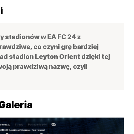
i
y stadionów w EA FC 24 z
wdziwe, co czyni grę bardziej
ład stadion
Leyton Orient
dzięki tej
woją prawdziwą nazwę, czyli
Galeria