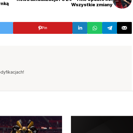
ynką
Wszystkie zmiany
Pin
dyfikacjach!