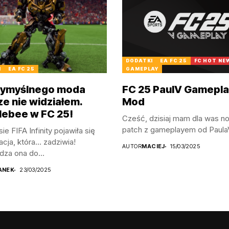
DODATKI
EA FC 25
FC HOT NE
I
EA FC 25
GAMEPLAY
wymyślnego moda
FC 25 PaulV Gamepla
ze nie widziałem.
Mod
ebee w FC 25!
Cześć, dzisiaj mam dla was n
patch z gameplayem od PaulaV,
ie FIFA Infinity pojawiła się
cja, która… zadziwia!
AUTOR
MACIEJ
15/03/2025
za ona do...
ANEK
23/03/2025