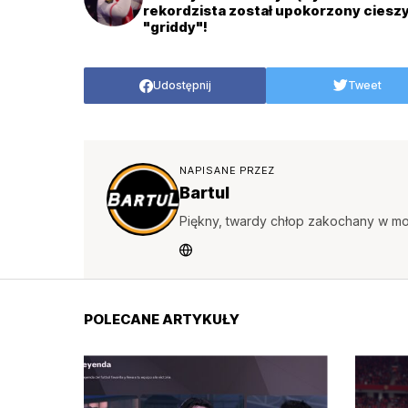
rekordzista został upokorzony ciesz
"griddy"!
Udostępnij
Tweet
NAPISANE PRZEZ
Bartul
Piękny, twardy chłop zakochany w mo
POLECANE ARTYKUŁY