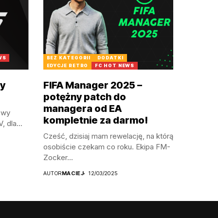
WS
BEZ KATEGORII
DODATKI
EDYCJE RETRO
FC HOT NEWS
y
FIFA Manager 2025 –
potężny patch do
managera od EA
owy
kompletnie za darmo!
 dla...
Cześć, dzisiaj mam rewelację, na którą
osobiście czekam co roku. Ekipa FM-
Zocker...
AUTOR
MACIEJ
12/03/2025