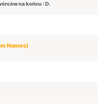
wórców na końcu : D.
ium Names)