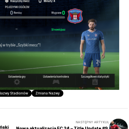
Nazwy Stadionów
Zmiana Nazwy
NASTĘPNY ARTYKUŁ
ński
Nowa aktualizacja FC 24 – Title Update #9.