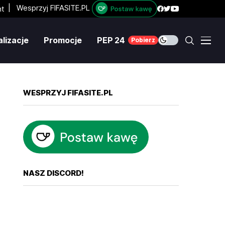
|
Wesprzyj FIFASITE.PL
lizacje
Promocje
PEP 24
Pobierz
WESPRZYJ FIFASITE.PL
NASZ DISCORD!