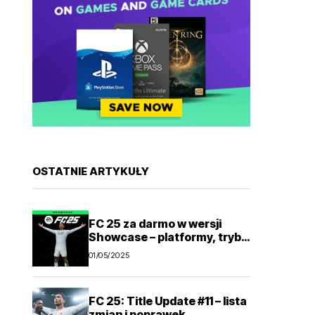
OSTATNIE ARTYKUŁY
FC 25 za darmo w wersji
Showcase – platformy, tryby
gry
01/05/2025
FC 25: Title Update #11 – lista
zmian i poprawek