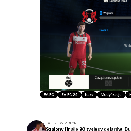
EA FC
EA FC 24
Kaxu
Modyfikacje
POPRZEDNI ARTYKUŁ
Szalony finał o 80 tysięcy dolarów! Du