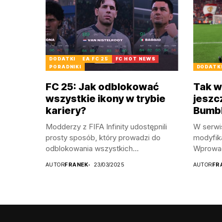
DODATKI
EA FC 25
FC HOT NEWS
PORADNIKI
DODATK
FC 25: Jak odblokować
Tak 
wszystkie ikony w trybie
jeszc
kariery?
Bumbl
Modderzy z FIFA Infinity udostępnili
W serwis
prosty sposób, który prowadzi do
modyfika
odblokowania wszystkich...
Wprowad
AUTOR
FRANEK
23/03/2025
AUTOR
FR