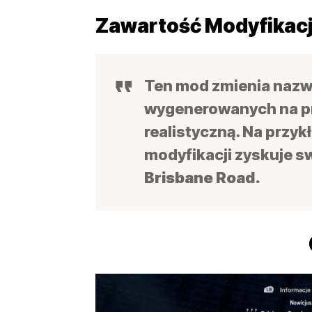
Zawartość Modyfikacj
Ten mod zmienia nazw
wygenerowanych na pra
realistyczną. Na przyk
modyfikacji zyskuje s
Brisbane Road.