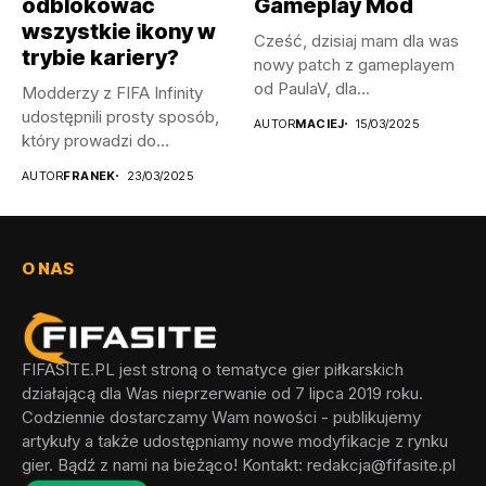
odblokować
Gameplay Mod
wszystkie ikony w
Cześć, dzisiaj mam dla was
trybie kariery?
nowy patch z gameplayem
od PaulaV, dla...
Modderzy z FIFA Infinity
udostępnili prosty sposób,
AUTOR
MACIEJ
15/03/2025
który prowadzi do
odblokowania wszystkich...
AUTOR
FRANEK
23/03/2025
O NAS
FIFASITE.PL jest stroną o tematyce gier piłkarskich
działającą dla Was nieprzerwanie od 7 lipca 2019 roku.
Codziennie dostarczamy Wam nowości - publikujemy
artykuły a także udostępniamy nowe modyfikacje z rynku
gier. Bądź z nami na bieżąco! Kontakt:
redakcja@fifasite.pl