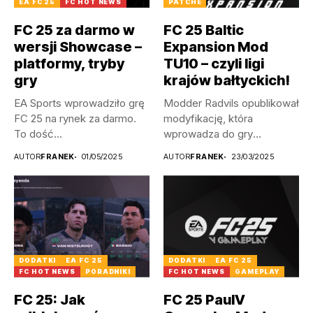
EA FC 25
FC HOT NEWS
PATCHE
FC 25 za darmo w
FC 25 Baltic
wersji Showcase –
Expansion Mod
platformy, tryby
TU10 – czyli ligi
gry
krajów bałtyckich!
EA Sports wprowadziło grę
Modder Radvils opublikował
FC 25 na rynek za darmo.
modyfikację, która
To dość...
wprowadza do gry
litewskie, a także
AUTOR
FRANEK
01/05/2025
AUTOR
FRANEK
23/03/2025
łotewskie...
DODATKI
EA FC 25
DODATKI
EA FC 25
FC HOT NEWS
PORADNIKI
FC HOT NEWS
GAMEPLAY
FC 25: Jak
FC 25 PaulV