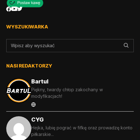
WYSZUKIWARKA
NASI REDAKTORZY
Bartul
Piękny, twardy chłop zakochany w
modyfikacjach!
CYG
Hejka, lubię pograć w fifkę oraz prowadzę konto
piłkarskie...