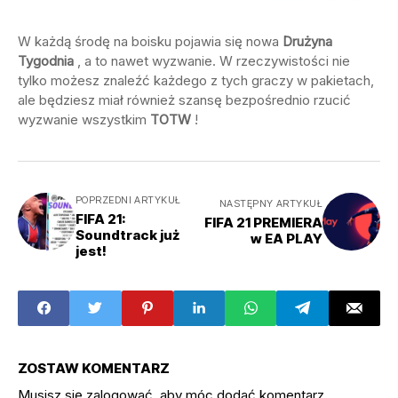
W każdą środę na boisku pojawia się nowa
Drużyna
Tygodnia
, a to nawet wyzwanie. W rzeczywistości nie
tylko możesz znaleźć każdego z tych graczy w pakietach,
ale będziesz miał również szansę bezpośrednio rzucić
wyzwanie wszystkim
TOTW
!
POPRZEDNI ARTYKUŁ
NASTĘPNY ARTYKUŁ
FIFA 21:
FIFA 21 PREMIERA
Soundtrack już
w EA PLAY
jest!
ZOSTAW KOMENTARZ
Musisz się
zalogować
, aby móc dodać komentarz.