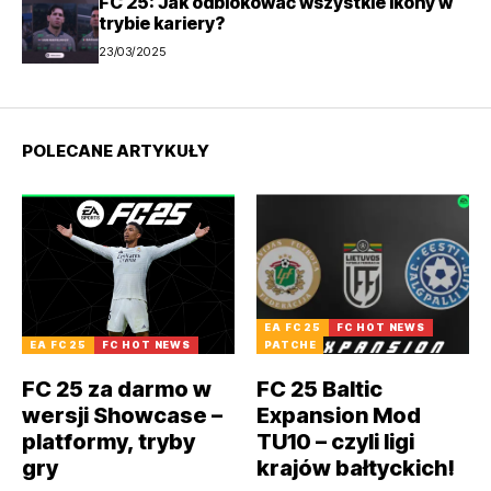
FC 25: Jak odblokować wszystkie ikony w
trybie kariery?
23/03/2025
POLECANE ARTYKUŁY
EA FC 25
FC HOT NEWS
EA FC 25
FC HOT NEWS
PATCHE
FC 25 za darmo w
FC 25 Baltic
wersji Showcase –
Expansion Mod
platformy, tryby
TU10 – czyli ligi
gry
krajów bałtyckich!