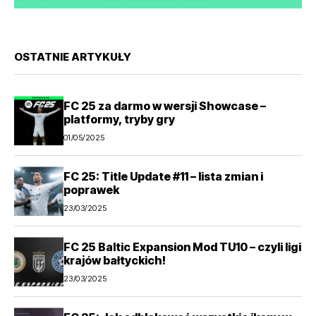
OSTATNIE ARTYKUŁY
FC 25 za darmo w wersji Showcase –
platformy, tryby gry
01/05/2025
FC 25: Title Update #11 – lista zmian i
poprawek
23/03/2025
FC 25 Baltic Expansion Mod TU10 – czyli ligi
krajów bałtyckich!
23/03/2025