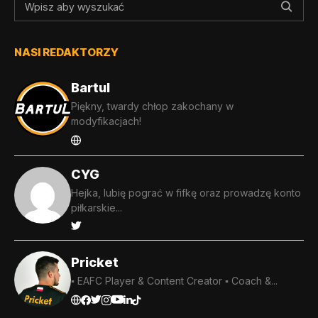
NASI REDAKTORZY
Bartul
Piękny, twardy chłop zakochany w
modyfikacjach!
CYG
Hejka, lubię pograć w fifkę oraz prowadzę konto
piłkarskie...
Pricket
▪️ EAFC Player & Content Creator ▪️ Coach &...