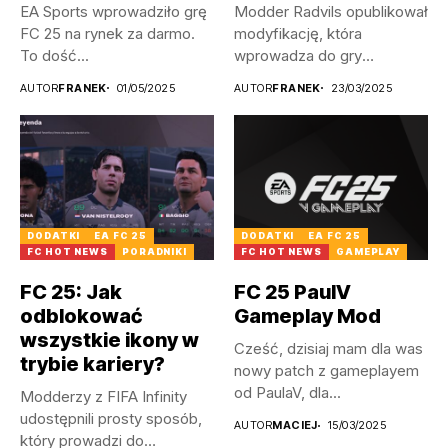
EA Sports wprowadziło grę
Modder Radvils opublikował
FC 25 na rynek za darmo.
modyfikację, która
To dość...
wprowadza do gry
litewskie, a także
AUTOR
FRANEK
01/05/2025
AUTOR
FRANEK
23/03/2025
łotewskie...
DODATKI
EA FC 25
DODATKI
EA FC 25
FC HOT NEWS
PORADNIKI
FC HOT NEWS
GAMEPLAY
FC 25: Jak
FC 25 PaulV
odblokować
Gameplay Mod
wszystkie ikony w
Cześć, dzisiaj mam dla was
trybie kariery?
nowy patch z gameplayem
od PaulaV, dla...
Modderzy z FIFA Infinity
udostępnili prosty sposób,
AUTOR
MACIEJ
15/03/2025
który prowadzi do