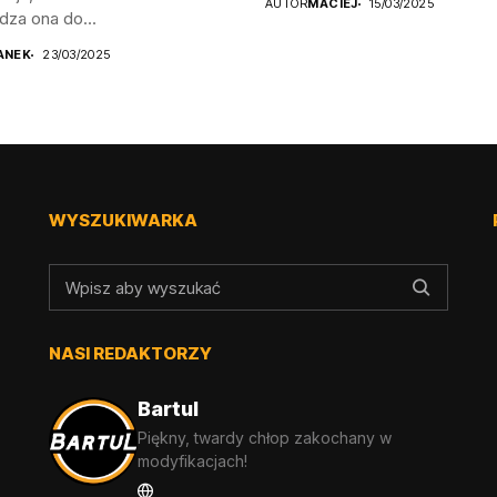
AUTOR
MACIEJ
15/03/2025
za ona do...
ANEK
23/03/2025
WYSZUKIWARKA
NASI REDAKTORZY
Bartul
Piękny, twardy chłop zakochany w
modyfikacjach!