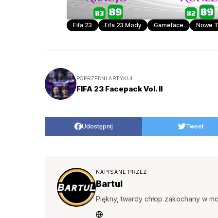
Fifa 23
Fifa 23 Mody
Gameface
Nowe T
POPRZEDNI ARTYKUŁ
FIFA 23 Facepack Vol. II
Udostępnij
Tweet
NAPISANE PRZEZ
Bartul
Piękny, twardy chłop zakochany w mo