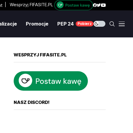
|
Wesprzyj FIFASITE.PL
lizacje
Promocje
PEP 24
Pobierz
WESPRZYJ FIFASITE.PL
NASZ DISCORD!