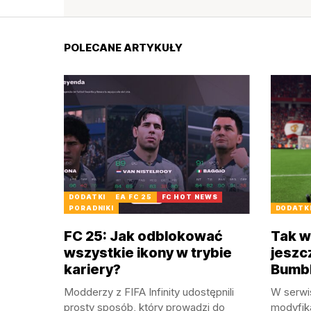
POLECANE ARTYKUŁY
DODATKI
EA FC 25
FC HOT NEWS
PORADNIKI
DODATK
FC 25: Jak odblokować
Tak 
wszystkie ikony w trybie
jeszc
kariery?
Bumbl
Modderzy z FIFA Infinity udostępnili
W serwis
prosty sposób, który prowadzi do
modyfika