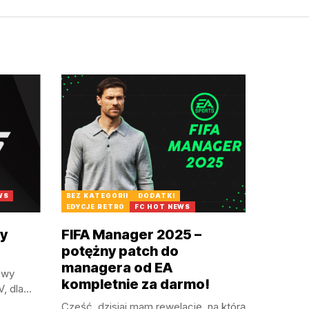
WS
BEZ KATEGORII
DODATKI
EDYCJE RETRO
FC HOT NEWS
y
FIFA Manager 2025 –
potężny patch do
managera od EA
owy
kompletnie za darmo!
 dla...
Cześć, dzisiaj mam rewelację, na którą