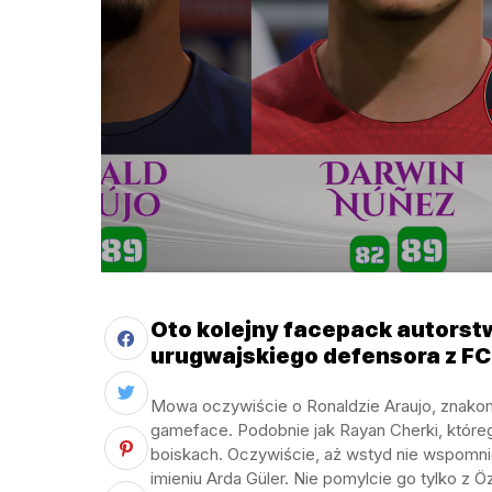
Oto kolejny facepack autorst
urugwajskiego defensora z FC
Mowa oczywiście o Ronaldzie Araujo, znakom
gameface. Podobnie jak Rayan Cherki, które
boiskach. Oczywiście, aż wstyd nie wspomn
imieniu Arda Güler. Nie pomylcie go tylko z Ö