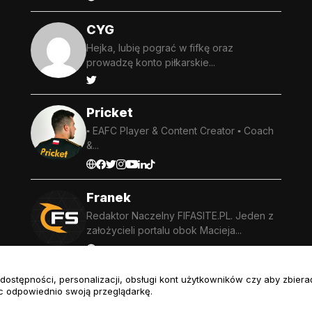
CYG
Hejka, lubię pograć w fifkę oraz
prowadzę konto piłkarskie...
Pricket
▪️ EAFC Player & Content Creator ▪️ Coach
&...
Franek
Redaktor Naczelny FIFASITE.PL. Jeden z
założycieli portalu obok Macieja...
ej dostępności, personalizacji, obsługi kont użytkowników czy aby zbie
c odpowiednio swoją przeglądarkę.