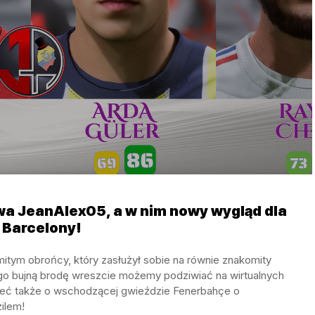
wa JeanAlex05, a w nim nowy wygląd dla
 Barcelony!
itym obrońcy, który zasłużył sobie na równie znakomity
go bujną brodę wreszcie możemy podziwiać na wirtualnych
ieć także o wschodzącej gwieździe Fenerbahçe o
zilem!