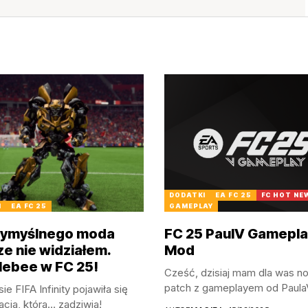
DODATKI
EA FC 25
FC HOT NE
I
EA FC 25
GAMEPLAY
wymyślnego moda
FC 25 PaulV Gamepla
ze nie widziałem.
Mod
ebee w FC 25!
Cześć, dzisiaj mam dla was n
patch z gameplayem od PaulaV,
ie FIFA Infinity pojawiła się
cja, która… zadziwia!