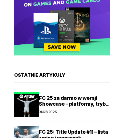
OSTATNIE ARTYKUŁY
FC 25 za darmo w wersji
Showcase – platformy, tryby
gry
01/05/2025
FC 25: Title Update #11 – lista
zmian i poprawek