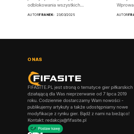
odblokowania wszystkich...
Wprowad
AUTOR
FRANEK
23/03/2025
AUTOR
FR
O NAS
FIFASITE.PL jest stroną o tematyce gier piłkarskich
działającą dla Was nieprzerwanie od 7 lipca 2019
roku. Codziennie dostarczamy Wam nowości -
publikujemy artykuły a także udostępniamy nowe
modyfikacje z rynku gier. Bądź z nami na bieżąco!
Kontakt:
redakcja@fifasite.pl