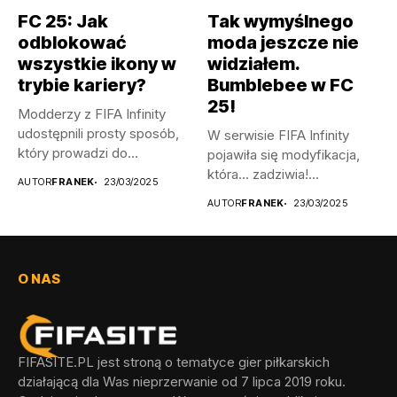
FC 25: Jak
Tak wymyślnego
odblokować
moda jeszcze nie
wszystkie ikony w
widziałem.
trybie kariery?
Bumblebee w FC
25!
Modderzy z FIFA Infinity
udostępnili prosty sposób,
W serwisie FIFA Infinity
który prowadzi do
pojawiła się modyfikacja,
odblokowania wszystkich...
która… zadziwia!
AUTOR
FRANEK
23/03/2025
Wprowadza ona do...
AUTOR
FRANEK
23/03/2025
O NAS
FIFASITE.PL jest stroną o tematyce gier piłkarskich
działającą dla Was nieprzerwanie od 7 lipca 2019 roku.