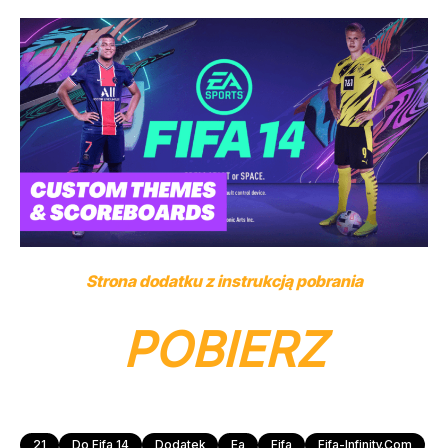
Strona dodatku z instrukcją pobrania
POBIERZ
21
Do Fifa 14
Dodatek
Ea
Fifa
Fifa-Infinity.com