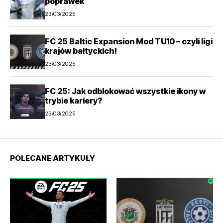
poprawek
23/03/2025
FC 25 Baltic Expansion Mod TU10 – czyli ligi
krajów bałtyckich!
23/03/2025
FC 25: Jak odblokować wszystkie ikony w
trybie kariery?
23/03/2025
POLECANE ARTYKUŁY