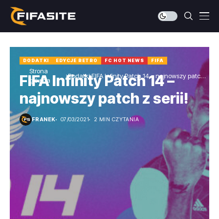
DODATKI
EDYCJE RETRO
FC HOT NEWS
FIFA
Strona
Dodatki
FIFA Infinity Patch 14 – najnowszy patch
FIFA Infinity Patch 14 –
główna
z serii!
najnowszy patch z serii!
FRANEK
07/03/2021
2 MIN CZYTANIA