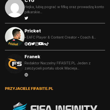
CYG
Hejka, lubię pograć w fifkę oraz prowadzę konto
piłkarskie...
Pricket
▪️ EAFC Player & Content Creator ▪️ Coach &...
Franek
Redaktor Naczelny FIFASITE.PL. Jeden z
założycieli portalu obok Macieja...
PRZYJACIELE FIFASITE.PL