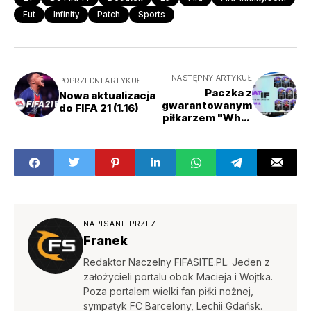
Fut
Infinity
Patch
Sports
NASTĘPNY ARTYKUŁ
POPRZEDNI ARTYKUŁ
Paczka z
Nowa aktualizacja
gwarantowanym
do FIFA 21 (1.16)
piłkarzem "What
IF" w ramach SBC
+ Rozbudowy
NAPISANE PRZEZ
Franek
Redaktor Naczelny FIFASITE.PL. Jeden z
założycieli portalu obok Macieja i Wojtka.
Poza portalem wielki fan piłki nożnej,
sympatyk FC Barcelony, Lechii Gdańsk.