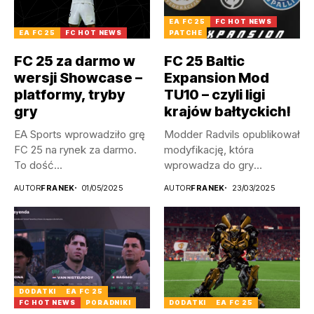
EA FC 25
FC HOT NEWS
EA FC 25
FC HOT NEWS
PATCHE
FC 25 za darmo w
FC 25 Baltic
wersji Showcase –
Expansion Mod
platformy, tryby
TU10 – czyli ligi
gry
krajów bałtyckich!
EA Sports wprowadziło grę
Modder Radvils opublikował
FC 25 na rynek za darmo.
modyfikację, która
To dość...
wprowadza do gry
litewskie, a także
AUTOR
FRANEK
01/05/2025
AUTOR
FRANEK
23/03/2025
łotewskie...
DODATKI
EA FC 25
FC HOT NEWS
PORADNIKI
DODATKI
EA FC 25