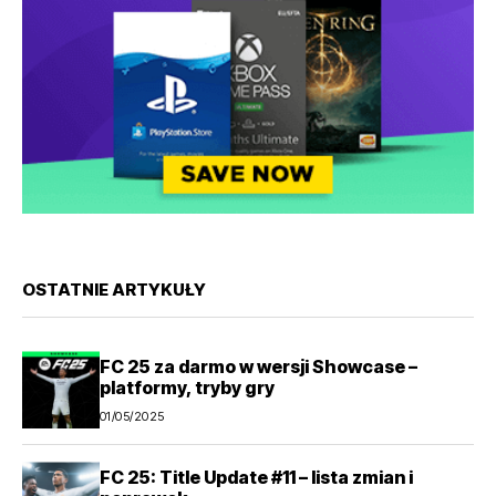
OSTATNIE ARTYKUŁY
FC 25 za darmo w wersji Showcase –
platformy, tryby gry
01/05/2025
FC 25: Title Update #11 – lista zmian i