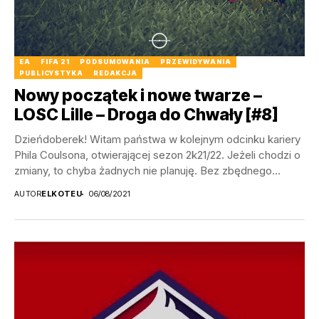
EA
FIFA 21
PODSUMOWANIA
PRZEWIDYWANIA
PUBLICYSTYKA
REDAKCJA
Nowy początek i nowe twarze –
LOSC Lille – Droga do Chwały [#8]
Dzieńdoberek! Witam państwa w kolejnym odcinku kariery
Phila Coulsona, otwierającej sezon 2k21/22. Jeżeli chodzi o
zmiany, to chyba żadnych nie planuję. Bez zbędnego...
AUTOR
ELKOTEU
06/08/2021