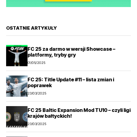
OSTATNIE ARTYKUŁY
FC 25 za darmo w wersji Showcase –
platformy, tryby gry
01/05/2025
FC 25: Title Update #11 – lista zmian i
poprawek
23/03/2025
FC 25 Baltic Expansion Mod TU10 – czyli ligi
krajów bałtyckich!
23/03/2025