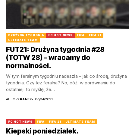
DRUŻYNA TYGODNIA
FC HOT NEWS
FIFA
FIFA 21
ULTIMATE TEAM
FUT21: Drużyna tygodnia #28
(TOTW 28) – wracamy do
normalności.
W tym feralnym tygodniu nadeszła – jak co środę, drużyna
tygodnia. Czy też feralna? No, cóż, w porównaniu do
ostatniej to myślę, że...
AUTOR
FRANEK
07/04/2021
FC HOT NEWS
FIFA
FIFA 21
ULTIMATE TEAM
Kiepski poniedziałek.