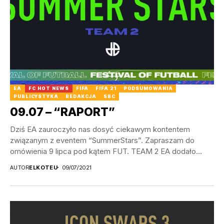
EA
FC HOT NEWS
FIFA
FIFA 21
PODSUMOWANIA
PUBLICYSTYKA
REDAKCJA
SBC
09.07 – “RAPORT”
Dziś EA zauroczyło nas dosyć ciekawym kontentem
związanym z eventem “SummerStars”. Zapraszam do
omówienia 9 lipca pod kątem FUT. TEAM 2 EA dodało...
AUTOR
ELKOTEU
09/07/2021