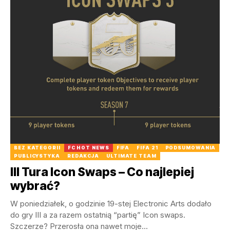
BEZ KATEGORII
FC HOT NEWS
FIFA
FIFA 21
PODSUMOWANIA
PUBLICYSTYKA
REDAKCJA
ULTIMATE TEAM
III Tura Icon Swaps – Co najlepiej
wybrać?
W poniedziałek, o godzinie 19-stej Electronic Arts dodało
do gry III a za razem ostatnią “partię” Icon swaps.
Szczerze? Przerosła ona nawet moje...