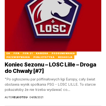
EA
FIFA
FIFA 21
KARIERA
PODSUMOWANIA
PRZEWIDYWANIA
PUBLICYSTYKA
REDAKCJA
Koniec Sezonu – LOSC Lille – Droga
do Chwały [#7]
"Po ogłoszeniu par półfinałowych ligi Europy, cały świat
obstawia wynik spotkania PSG - LOSC LILLE. To starcie
pokazałoby że nie trzeba wydawać co...
AUTOR
ELKOTEU
04/08/2021