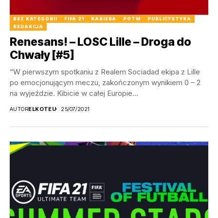
BEZ KATEGORII
FIFA 21
KARIERA
POTM
PUBLICYSTYKA
REDAKCJA
Renesans! – LOSC Lille – Droga do
Chwały [#5]
“W pierwszym spotkaniu z Realem Sociadad ekipa z Lille
po emocjonującym meczu, zakończonym wynikiem 0 – 2
na wyjeździe. Kibicie w całej Europie...
AUTOR
ELKOTEU
25/07/2021