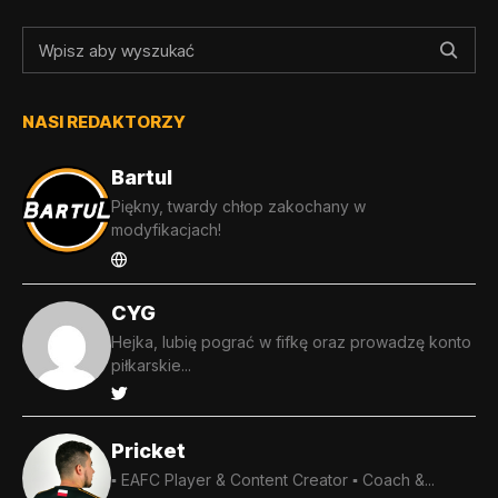
NASI REDAKTORZY
Bartul
Piękny, twardy chłop zakochany w
modyfikacjach!
CYG
Hejka, lubię pograć w fifkę oraz prowadzę konto
piłkarskie...
Pricket
▪️ EAFC Player & Content Creator ▪️ Coach &...