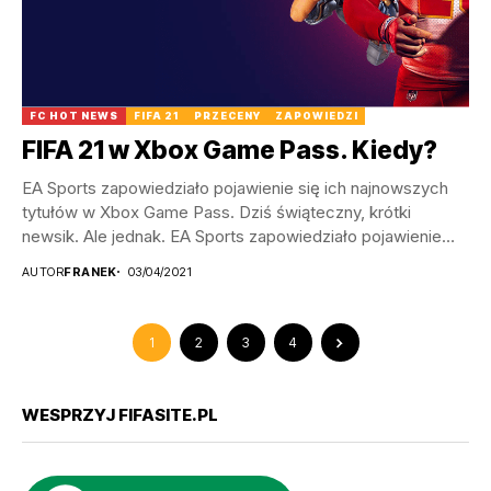
FC HOT NEWS
FIFA 21
PRZECENY
ZAPOWIEDZI
FIFA 21 w Xbox Game Pass. Kiedy?
EA Sports zapowiedziało pojawienie się ich najnowszych
tytułów w Xbox Game Pass. Dziś świąteczny, krótki
newsik. Ale jednak. EA Sports zapowiedziało pojawienie
się...
AUTOR
FRANEK
03/04/2021
1
2
3
4
WESPRZYJ FIFASITE.PL